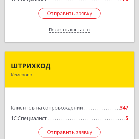
Отправить заявку
Отправить заявку
Показать контакты
Назад
ШТРИХКОД
ШТРИХКОД
Кемерово
650043, Кемеровская область - Кузбасс обл,
Кемерово г, Красноармейская ул, дом № 121
Подробнее
Клиентов на сопровождении
347
1С:Специалист
5
Отправить заявку
Отправить заявку