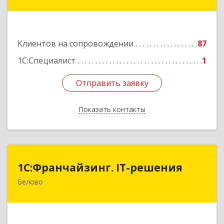
31-2
Подробнее
Клиентов на сопровождении
87
1С:Специалист
1
Отправить заявку
Отправить заявку
Показать контакты
Назад
1С:Франчайзинг. IT-решения
1С:Франчайзинг. IT-решения
Белово
652600, Кемеровская обл, Белово г,
Железнодорожный пер, дом № 27
Подробнее