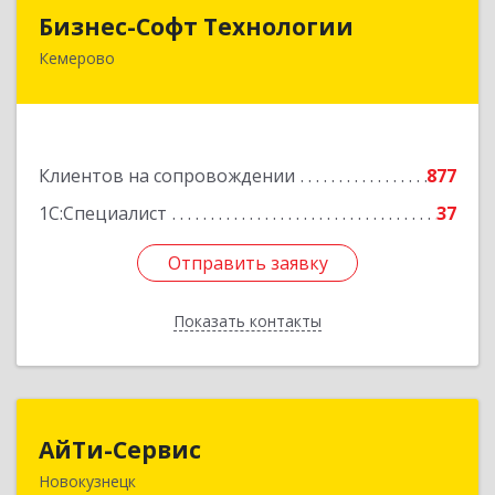
Бизнес-Софт Технологии
Бизнес-Софт Технологии
Кемерово
650992, Кемеровская область - Кузбасс обл,
Кемерово г, Советский пр-кт, дом № 2/8, оф.401
Подробнее
Клиентов на сопровождении
877
1С:Специалист
37
Отправить заявку
Отправить заявку
Показать контакты
Назад
АйТи-Сервис
АйТи-Сервис
Новокузнецк
654005, Кемеровская область - Кузбасс обл,