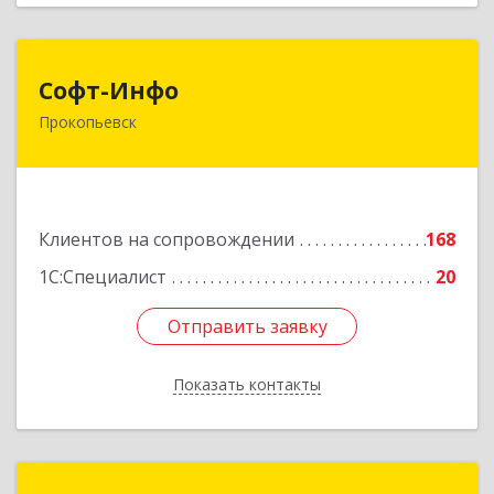
Софт-Инфо
Софт-Инфо
Прокопьевск
653039, Кемеровская область - Кузбасс,
Прокопьевск г, Институтская ул, дом № 9а,
оф.15
Подробнее
Клиентов на сопровождении
168
1С:Специалист
20
Отправить заявку
Отправить заявку
Показать контакты
Назад