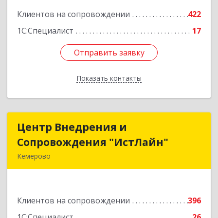
Клиентов на сопровождении
422
Подробнее
1С:Специалист
17
Отправить заявку
Отправить заявку
Показать контакты
Назад
Центр Внедрения и
Центр Внедрения и
Сопровождения "ИстЛайн"
Сопровождения "ИстЛайн"
Кемерово
650000, Кемеровская область - Кузбасс обл, г.о.
Кемеровский, Кемерово г, Мичурина ул, дом №
13А, этаж 3, пом.2, оф.301
Клиентов на сопровождении
396
Подробнее
1С:Специалист
26