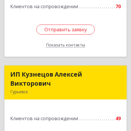
Клиентов на сопровождении
70
Отправить заявку
Отправить заявку
Показать контакты
Назад
ИП Кузнецов Алексей
ИП Кузнецов Алексей
Викторович
Викторович
Гурьевск
652780, Кемеровская обл, Гурьевский р-н,
Гурьевск г, Суворова ул, дом № 32
Клиентов на сопровождении
49
Подробнее