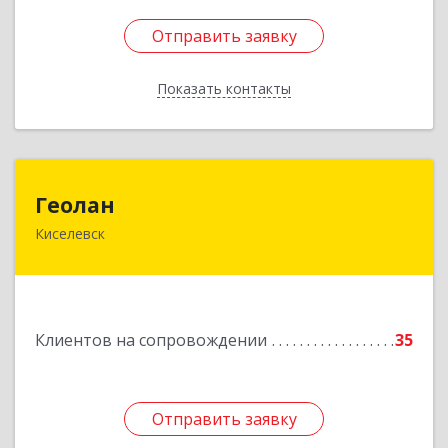
Отправить заявку
Отправить заявку
Показать контакты
Назад
Геолан
Геолан
Киселевск
652700, Кемеровская обл, Киселевск г,
Транспортная ул, дом № 54
Подробнее
Клиентов на сопровождении
35
Отправить заявку
Отправить заявку