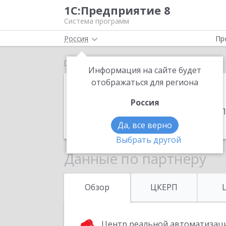
1С:Предприятие 8
Система программ
Россия
Пр
Главная
Лайнкор
Информация на сайте будет
Лайнкор
отображаться для региона
Россия
Адрес:
305021, Курская обл, Курск г,
Телефон:
+7 (4712) 77-1306
Да, все верно
Выбрать другой
Данные по партнеру
Обзор
ЦКЕРП
Центр реальной автоматизац