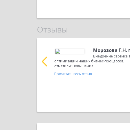
Отзывы
ый бухгалтер
Морозова Г.Н.
свою деятельность с
Внедрение сервиса 
 ведущим
оптимизации наших бизнес-процессов.
иньонов. ...
отметили: Повышение...
Прочитать весь отзыв