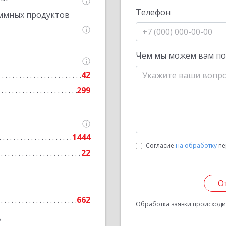
Телефон
ммных продуктов
Чем мы можем вам п
42
299
1444
Согласие
на обработку
пе
22
О
662
Обработка заявки происходит
6