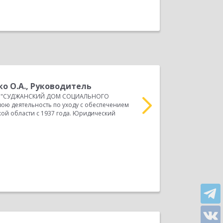
о О.А., Руководитель
В
 "СУДЖАНСКИЙ ДОМ СОЦИАЛЬНОГО
и
ою деятельность по уходу с обеспечением
ИП Власенко Анна Петро
ой области с 1937 года. Юридический
предоставления консуль
территории Курской обл
Прочитать весь отзыв