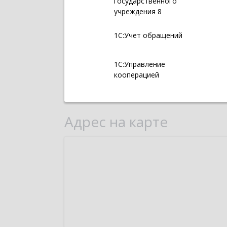
государственного
учреждения 8
1С:Учет обращений
1С:Управление
кооперацией
Адрес на карте