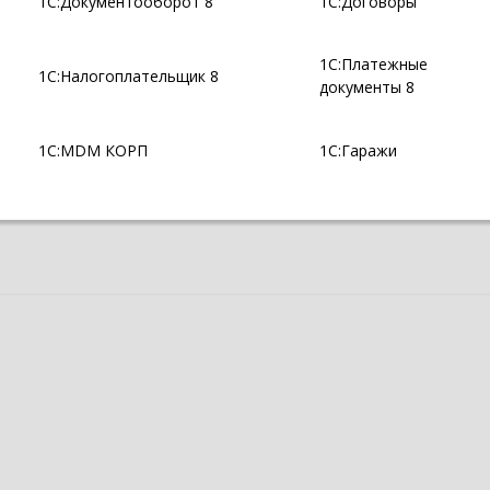
1С:Документооборот 8
1С:Договоры
1С:Платежные
1С:Налогоплательщик 8
документы 8
1С:MDM КОРП
1С:Гаражи