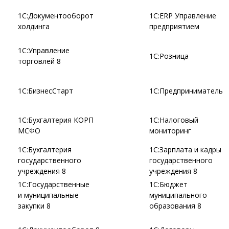
1С:Документооборот
1С:ERP Управление
холдинга
предприятием
1С:Управление
1С:Розница
торговлей 8
1С:БизнесСтарт
1С:Предприниматель
1С:Бухгалтерия КОРП
1С:Налоговый
МСФО
мониторинг
1С:Бухгалтерия
1С:Зарплата и кадры
государственного
государственного
учреждения 8
учреждения 8
1С:Государственные
1С:Бюджет
и муниципальные
муниципального
закупки 8
образования 8