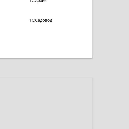
1С:Архив
1С:Садовод