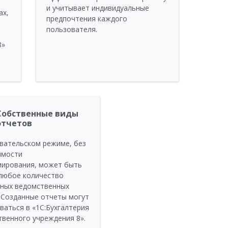
и учитывает индивидуальные
ах,
предпочтения каждого
пользователя.
8»
ю
Собственные виды
отчетов
вательском режиме, без
имости
мирования, может быть
любое количество
ных ведомственных
 Созданные отчеты могут
ваться в «1С:Бухгалтерия
твенного учреждения 8».