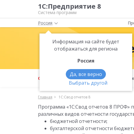
1С:Предприятие 8
Система программ
Россия
Пр
Информация на сайте будет
1С:Свод отче
отображаться для региона
Россия
Да, все верно
О продукте
Возможности
Фун
Выбрать другой
Главная
1С:Свод отчетов 8
Программа «1С:Свод отчетов 8 ПРОФ» п
различных видов отчетности государст
бюджетной отчетности;
бухгалтерской отчетности бюджет