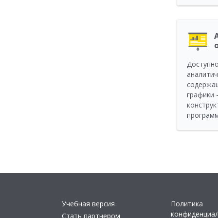
Доступно
аналитич
содержащ
графики
конструк
программ
Учебная версия
Политика
конфиденциа
Стать партнером