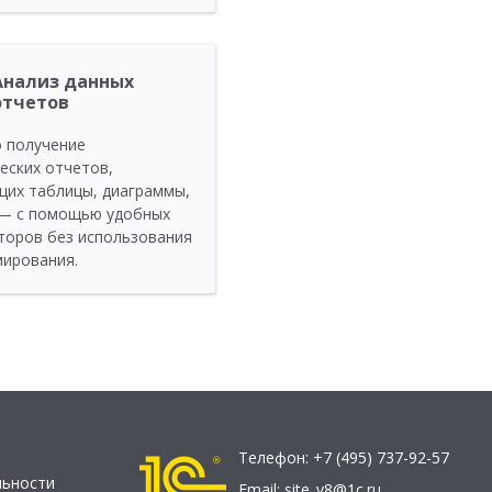
Анализ данных
отчетов
 получение
еских отчетов,
их таблицы, диаграммы,
 — с помощью удобных
торов без использования
ирования.
Телефон:
+7 (495) 737-92-57
льности
Email:
site_v8@1c.ru