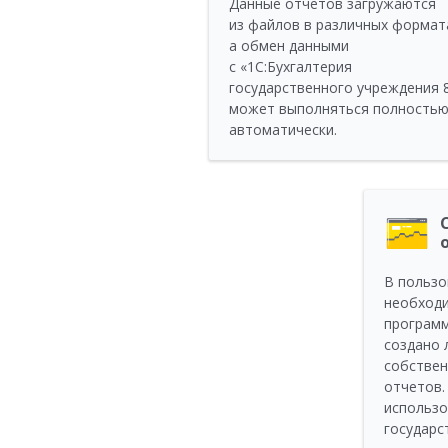
Данные отчетов загружаются
из файлов в различных формат
а обмен данными
с «1С:Бухгалтерия
государственного учреждения 
может выполняться полность
автоматически.
В пользо
необход
програм
создано 
собствен
отчетов.
использо
государс