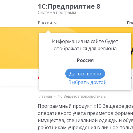
1С:Предприятие 8
Система программ
Россия
Пр
Информация на сайте будет
1С:Вещевое 
отображаться для региона
Россия
Да, все верно
О продукте
Возможности
Фун
Выбрать другой
Главная
1С:Вещевое довольствие 8
Программный продукт «1С:Вещевое дов
оперативного учета предметов формен
имущества, специальной одежды и обу
работникам учреждения в личное польз