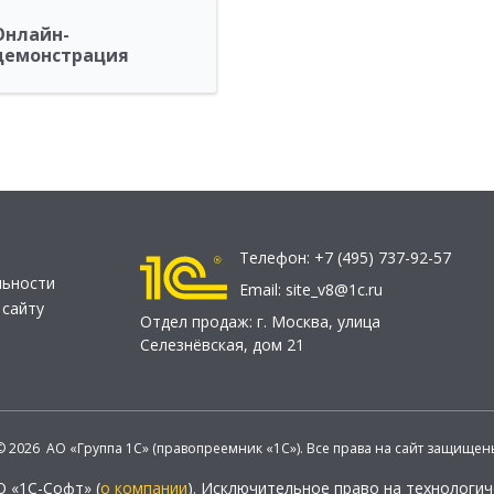
Онлайн-
демонстрация
Телефон:
+7 (495) 737-92-57
льности
Email:
site_v8@1c.ru
 сайту
Отдел продаж:
г. Москва
,
улица
Селезнёвская, дом 21
© 2026 АО «Группа 1С» (правопреемник «1С»). Все права на сайт защищен
О «1С-Софт» (
о компании
). Исключительное право на технологи