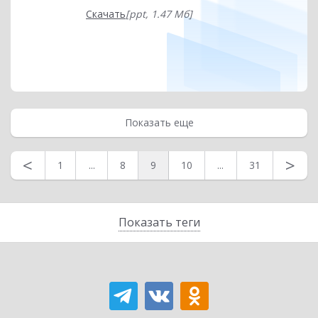
Скачать
[ppt, 1.47 Мб]
Показать еще
<
>
1
...
8
9
10
...
31
Показать теги