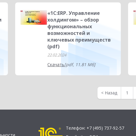
«1С:ERP. Управление
и
холдингом» – обзор
функциональных
возможностей и
ключевых преимуществ
(pdf)
22.02.2024
Скачать
[pdf, 11.81 Мб]
<
Назад
1
Телефон:
+7 (495) 737-92-57
льности