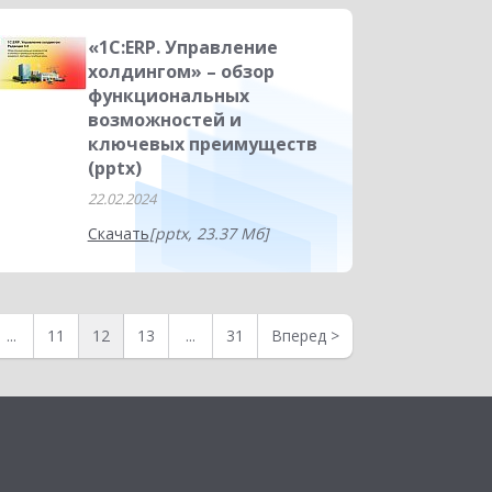
«1С:ERP. Управление
холдингом» – обзор
функциональных
возможностей и
ключевых преимуществ
(pptx)
22.02.2024
Скачать
[pptx, 23.37 Мб]
...
11
12
13
...
31
Вперед
>