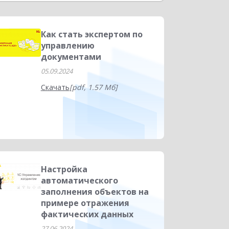
ние финансами
Управление запасами
Управленческая отчетность
Как стать экспертом по
управлению
HORECA
Дистанционное обучение
документами
05.09.2024
Скачать
[pdf, 1.57 Мб]
Настройка
автоматического
заполнения объектов на
примере отражения
фактических данных
27.06.2024