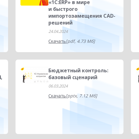
«1С:ERP» в мире
и быстрого
импортозамещения CAD-
решений
24.04.2024
Скачать
[pdf, 4.73 Мб]
Бюджетный контроль:
,
базовый сценарий
06.03.2024
Скачать
[pptx, 7.12 Мб]