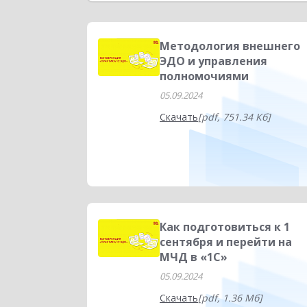
Торговым компаниям
Сфера услуг
К
Склад
Повышение эффективности бизн
Методология внешнего
ЭДО и управления
Управленческий учет
Отраслевые реш
полномочиями
05.09.2024
Проектные решения
Производство
Скачать
[pdf, 751.34 Кб]
Как подготовиться к 1
сентября и перейти на
МЧД в «1С»
05.09.2024
Скачать
[pdf, 1.36 Мб]