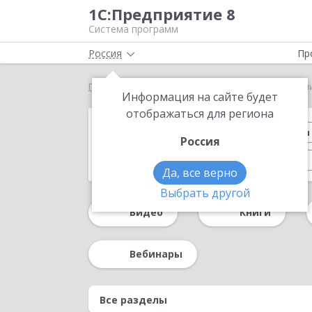
1С:Предприятие 8
Система программ
Россия
Пр
Главная
Методические материалы
Презентаци
Информация на сайте будет
отображаться для региона
Обзор возможностей
Конференция 
Россия
Управление производством
1С-ЭДО
Да, все верно
День Документооборота 2024
Партне
Выбрать другой
Видео
Книги
Регламентированный учет
Казначейст
Форум пользователей ДО 2020
Форум по
Вебинары
Процессы и согласование в «1С:УХ»
Для 
Система управления предприятием
Упр