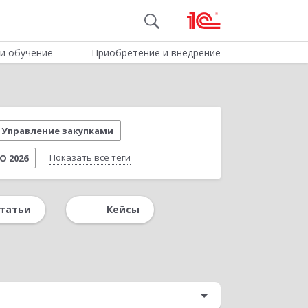
и обучение
Приобретение и внедрение
Управление закупками
Показать все теги
О 2026
нии
Удаленная работа
Вебинар 1С
татьи
Кейсы
й документооборот
Доклады клиентов
жами
Новое в редакции 3.3
й учет
Пищевая промышленность
ERP
Управление складом
Налоги