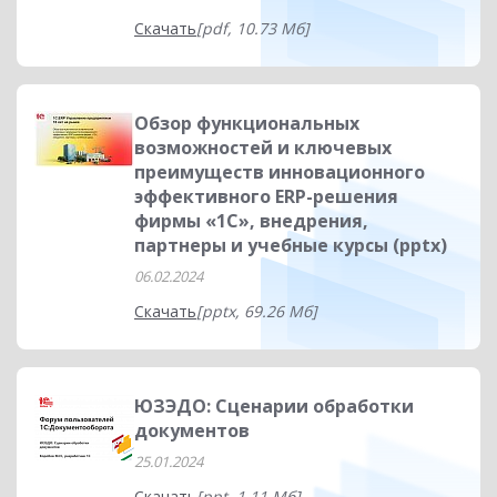
Скачать
[pdf, 10.73 Мб]
Обзор функциональных
возможностей и ключевых
преимуществ инновационного
эффективного ERP-решения
фирмы «1С», внедрения,
партнеры и учебные курсы (pptx)
06.02.2024
Скачать
[pptx, 69.26 Мб]
ЮЗЭДО: Сценарии обработки
документов
25.01.2024
Скачать
[ppt, 1.11 Мб]