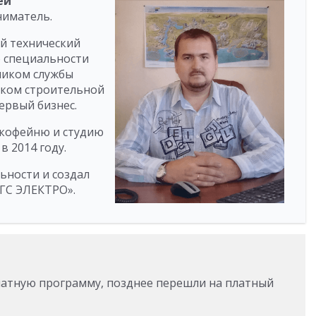
ей
ниматель.
й технический
о специальности
ником службы
иком строительной
ервый бизнес.
- кофейню и студию
 2014 году.
ьности и создал
ГС ЭЛЕКТРО».
платную программу, позднее перешли на платный