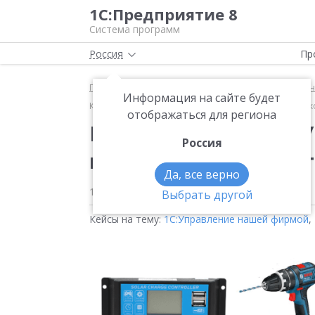
1С:Предприятие 8
Система программ
Россия
Пр
Главная
Методические материалы
1С:Управле
Информация на сайте будет
Кейс внедрения «1С:Управление нашей фирмой» в к
отображаться для региона
Кейс внедрения «1С
Россия
в компании "ГС Элект
Да, все верно
18 июня 2020
5444
Выбрать другой
Кейсы на тему:
1С:Управление нашей фирмой
,