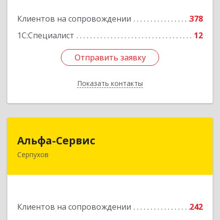
Подробнее
Клиентов на сопровождении
378
1С:Специалист
12
Отправить заявку
Отправить заявку
Показать контакты
Назад
Альфа-Сервис
Альфа-Сервис
Серпухов
142200, Московская обл, Серпухов г,
Красноармейская ул, дом № 35/60
Подробнее
Клиентов на сопровождении
242