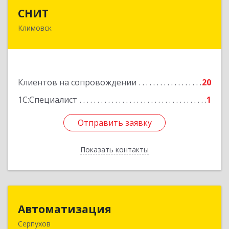
СНИТ
СНИТ
Климовск
142180, Московская обл, Климовск г, Советская
ул, дом № 14
Подробнее
Клиентов на сопровождении
20
1С:Специалист
1
Отправить заявку
Отправить заявку
Показать контакты
Назад
Автоматизация
Автоматизация
Серпухов
142205, Московская обл, Серпухов г,