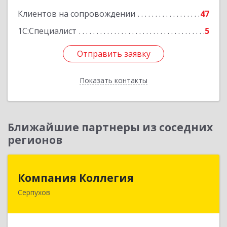
Клиентов на сопровождении
47
1С:Специалист
5
Отправить заявку
Отправить заявку
Показать контакты
Назад
Ближайшие партнеры из соседних
регионов
Компания Коллегия
Компания Коллегия
Серпухов
142211, Московская обл, Серпухов г, Оборонная
ул, дом № 19