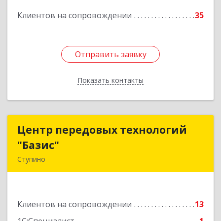
Подробнее
Клиентов на сопровождении
35
Отправить заявку
Отправить заявку
Показать контакты
Назад
Центр передовых технологий
Центр передовых технологий
"Базис"
"Базис"
Ступино
142800, Московская обл, Ступинский р-н,
Ступино г, Крылова ул, владение № 16, корпус 1
Клиентов на сопровождении
13
Подробнее