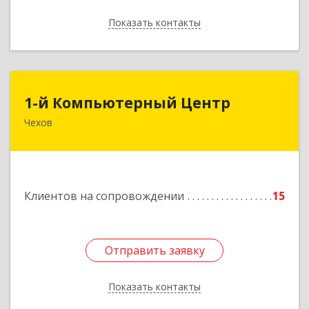
Показать контакты
Назад
1-й Компьютерный Центр
1-й Компьютерный Центр
Чехов
142306, Московская обл, Чеховский р-н, Чехов
г, Речной туп, стр.9
Подробнее
Клиентов на сопровождении
15
Отправить заявку
Отправить заявку
Показать контакты
Назад