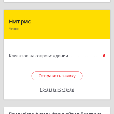
Нитрис
Нитрис
Чехов
142350, Московская обл, Чехов м.о., Столбовая
пгт, Серпуховская ул, дом № 23
Подробнее
Клиентов на сопровождении
6
Отправить заявку
Отправить заявку
Показать контакты
Назад