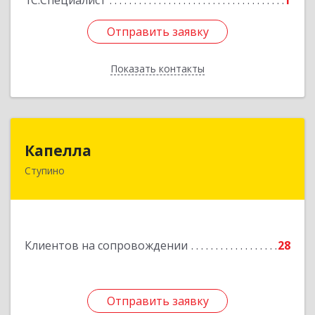
1С:Специалист
1
Отправить заявку
Отправить заявку
Показать контакты
Назад
Капелла
Капелла
Ступино
142800, Московская обл, Ступино г, Андропова
ул, дом № 93, кв.137
Подробнее
Клиентов на сопровождении
28
Отправить заявку
Отправить заявку