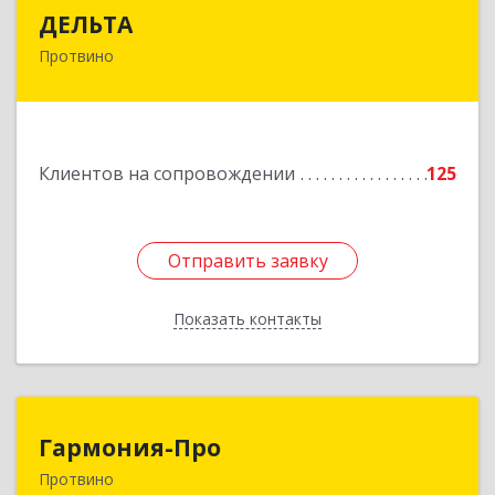
ДЕЛЬТА
ДЕЛЬТА
Протвино
142281, Московская обл, Протвино г,
Кременковское ш, дом № 9А
Подробнее
Клиентов на сопровождении
125
Отправить заявку
Отправить заявку
Показать контакты
Назад
Гармония-Про
Гармония-Про
Протвино
142280, Московская обл, Протвино г, Ленина