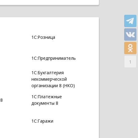
1С:Розница
1С:Предприниматель
1
1С:Бухгалтерия
некоммерческой
организации 8 (НКО)
1С:Платежные
 8
документы 8
1С:Гаражи