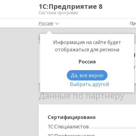
1С:Предприятие 8
Система программ
Россия
Пр
Главная
Гармония-Про
Информация на сайте будет
Гармония-Про
отображаться для региона
Россия
Адрес:
142280, Московская обл, Протв
Телефон:
(4967) 74-2622
Да, все верно
Выбрать другой
Данные по партнеру
Сертифицировано
1С:Специалистов