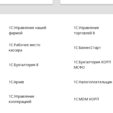
1С:Управление нашей
1С:Управление
фирмой
торговлей 8
1С:Рабочее место
1С:БизнесСтарт
кассира
1С:Бухгалтерия КОРП
1С:Бухгалтерия 8
МСФО
1С:Архив
1С:Налогоплательщик
1С:Управление
1С:MDM КОРП
кооперацией