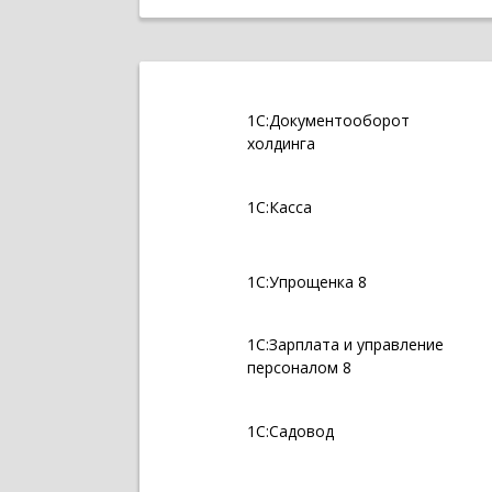
1С:Документооборот
холдинга
1С:Касса
1С:Упрощенка 8
1С:Зарплата и управление
персоналом 8
1С:Садовод