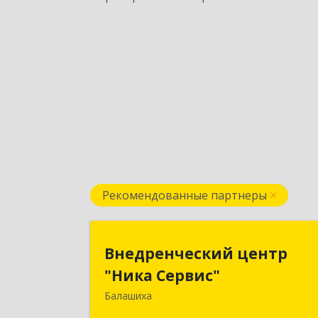
Рекомендованные партнеры
Внедренческий цент
Внедренческий центр
"Ника Сервис
"Ника Сервис"
Балашиха
143912, Московская обл, Балашиха г
Полевая ул, дом № 