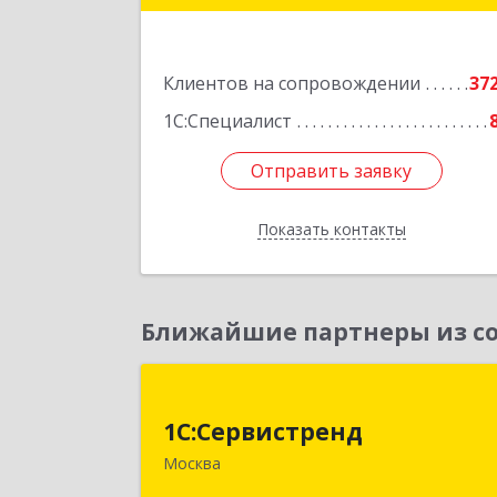
Подробне
Клиентов на сопровождении
37
1С:Специалист
Отправить заявку
Отправить заявку
Показать контакты
Назад
Ближайшие партнеры из со
1С:Сервистрен
1С:Сервистренд
107023, Москва г, Семёновский пер
Москва
дом № 15, этаж 6, пом.I, ком.