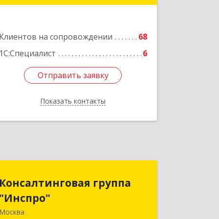
Подробнее
Клиентов на сопровождении
68
1С:Специалист
6
Отправить заявку
Отправить заявку
Показать контакты
Назад
Консалтинговая группа
Консалтинговая группа
"Инспро"
"Инспро"
Москва
107370, Москва г, Открытое ш, дом №