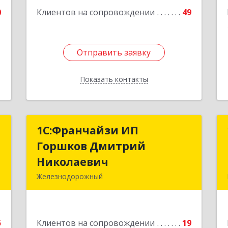
Подробнее
0
Клиентов на сопровождении
49
1
Отправить заявку
Отправить заявку
Показать контакты
Назад
К
1С:Франчайзи ИП
1С:Франчайзи ИП
Горшков Дмитрий
Горшков Дмитрий
й
Николаевич
Николаевич
3
Железнодорожный
143980, Московская обл,
е
Железнодорожный г, Пролетарская
ул, дом № 10, кв.25
5
Клиентов на сопровождении
19