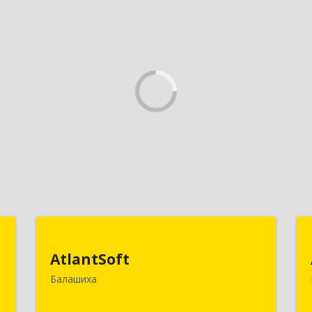
р
AtlantSoft
"
AtlantSoft
143900, Московская обл, Балашиха г,
Балашиха
Звездная ул, дом № 7, корпус 1, оф.609
,
3