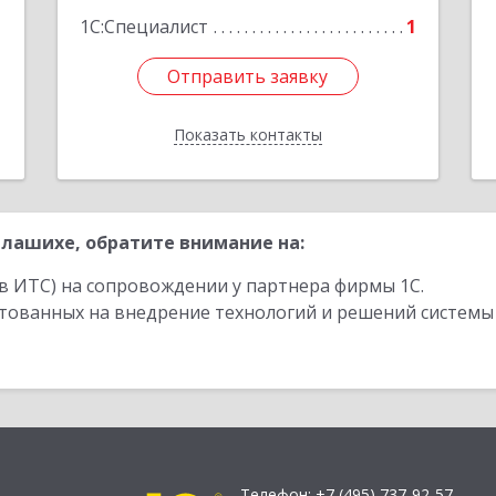
Подробнее
1С:Специалист
1
Отправить заявку
Отправить заявку
Показать контакты
Назад
лашихе, обратите внимание на:
в ИТС) на сопровождении у партнера фирмы 1С.
стованных на внедрение технологий и решений системы
Телефон:
+7 (495) 737-92-57