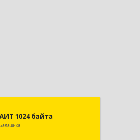
АИТ 1024 байта
АИТ 1024 байта
143909, Московская обл, Балашиха г,
Балашиха
Солнечная ул, дом № 23, кв.104