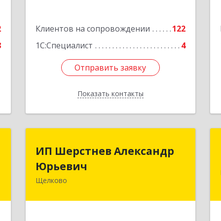
Подробнее
2
Клиентов на сопровождении
122
8
1С:Специалист
4
Отправить заявку
Отправить заявку
Показать контакты
Назад
ш
ИП Шерстнев Александр
ИП Шерстнев Александр
Юрьевич
Юрьевич
,
а
Щелково
141180, Московская обл, Щелковский
8
р-н, Загорянский дп, Кирова ул, дом
№ 28
е