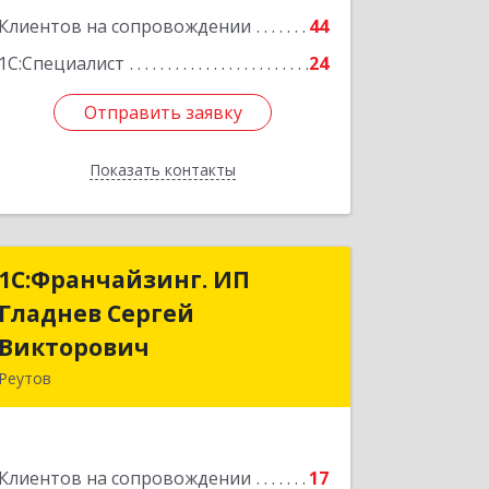
Клиентов на сопровождении
44
1С:Специалист
24
Отправить заявку
Отправить заявку
Показать контакты
Назад
1С:Франчайзинг. ИП
1С:Франчайзинг. ИП
Гладнев Сергей
Гладнев Сергей
Викторович
Викторович
Реутов
143966, Московская обл, Реутов г,
Парковая ул, дом № 6, кв.37
Клиентов на сопровождении
17
Подробнее