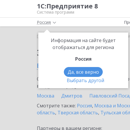
1С:Предприятие 8
Система программ
Россия
Пр
Главная
Тарифы ИТС
ИТС Ритейл
ИТС Ритей
Информация на сайте будет
отображаться для региона
Заказать ИТС Ритейл
Россия
в Балашихе
Да, все верно
Ознакомьтесь с информационными карт
Выбрать другой
внедрение продукта.
Москва
Дмитров
Павловский Поса
Смотрите также:
Россия
,
Москва и Моск
область
,
Тверская область
,
Тульская об
Партнеры в вашем регионе: