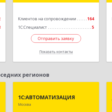
Подробнее
е
2
Клиентов на сопровождении
164
8
1С:Специалист
5
Отправить заявку
Отправить заявку
Показать контакты
Назад
седних регионов
д
1С:АВТОМАТИЗАЦИЯ
1С:АВТОМАТИЗАЦИЯ
,
111024, Москва г, Энтузиастов 1-я ул,
Москва
4
дом № 12А