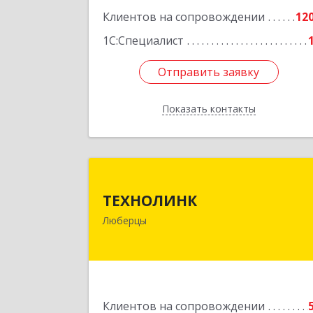
Клиентов на сопровождении
12
1С:Специалист
Отправить заявку
Отправить заявку
Показать контакты
Назад
ТЕХНОЛИН
ТЕХНОЛИНК
140014, г.Люберцы, Октябрьски
Люберцы
просп., д.37
Подробне
Клиентов на сопровождении