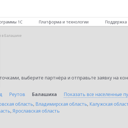
ограммы 1С
Платформа и технологии
Поддержка 
л в Балашихе
очками, выберите партнёра и отправьте заявку на ко
д
Реутов
Балашиха
Показать все населенные
п
овская область
,
Владимирская область
,
Калужская облас
ласть
,
Ярославская область