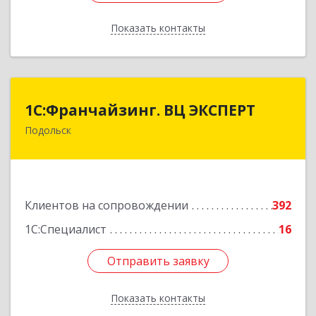
Показать контакты
Назад
1С:Франчайзинг. ВЦ ЭКСПЕРТ
1С:Франчайзинг. ВЦ ЭКСПЕРТ
Подольск
142100, Московская обл, г.о. Подольск,
Подольск г, Федорова ул, дом № 19, оф.506
Подробнее
Клиентов на сопровождении
392
1С:Специалист
16
Отправить заявку
Отправить заявку
Показать контакты
Назад