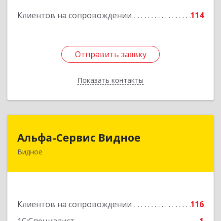
Подробнее
Клиентов на сопровождении
114
Отправить заявку
Отправить заявку
Показать контакты
Назад
Альфа-Сервис Видное
Альфа-Сервис Видное
Видное
142701, Московская обл, Ленинский р-н,
Видное г, Ленинского Комсомола пр-кт, дом №
9, корпус 3, оф.42
Подробнее
Клиентов на сопровождении
116