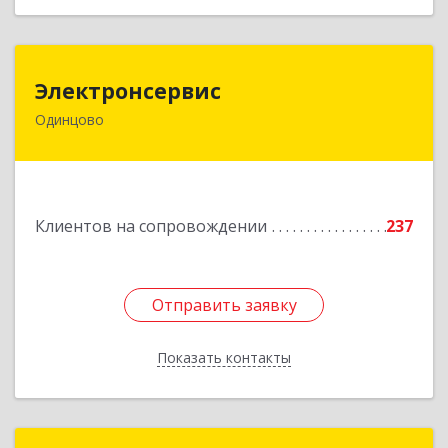
Электронсервис
Электронсервис
Одинцово
143050, Московская обл, Одинцовский р-н,
Большие Вяземы рп, Ямская ул, владение № 4,
строение 27
Подробнее
Клиентов на сопровождении
237
Отправить заявку
Отправить заявку
Показать контакты
Назад