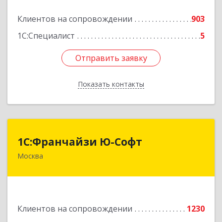
Подробнее
Клиентов на сопровождении
903
1С:Специалист
5
Отправить заявку
Отправить заявку
Показать контакты
Назад
1С:Франчайзи Ю-Софт
1С:Франчайзи Ю-Софт
Москва
117149, Москва г, вн.тер.г. муниципальный
округ Зюзино, Азовская ул, дом № 6, корпус 3
Подробнее
Клиентов на сопровождении
1230