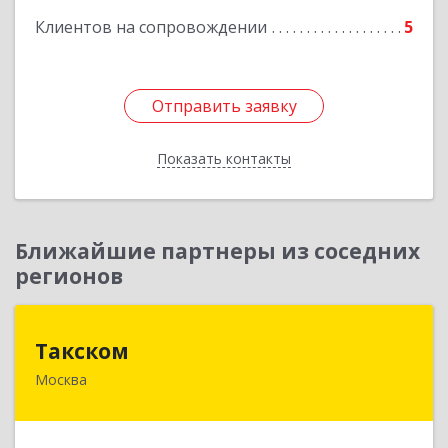
Подробнее
Клиентов на сопровождении
5
Отправить заявку
Отправить заявку
Показать контакты
Назад
Ближайшие партнеры из соседних
регионов
Такском
Такском
Москва
119034, Москва г, Барыковский пер, дом №
4,стр.2