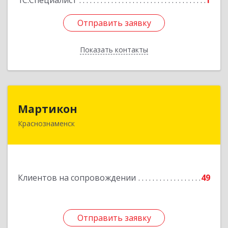
1С:Специалист
1
Отправить заявку
Отправить заявку
Показать контакты
Назад
Мартикон
Мартикон
Краснознаменск
143090, Московская обл, Краснознаменск г,
Краснознаменная ул, дом № 27, пом.36
Подробнее
Клиентов на сопровождении
49
Отправить заявку
Отправить заявку