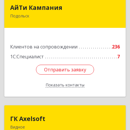
АйТи Кампания
АйТи Кампания
Подольск
142100, Московская обл, Подольск г,
Комсомольская ул, дом № 59, пом.1, пом.116
Подробнее
Клиентов на сопровождении
236
1С:Специалист
7
Отправить заявку
Отправить заявку
Показать контакты
Назад
ГК Axelsoft
ГК Axelsoft
Видное
142701, Московская обл, Ленинский р-н,