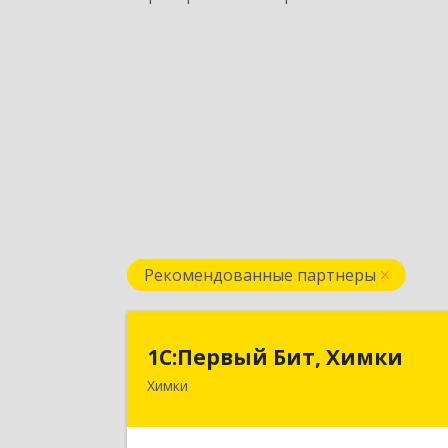
Рекомендованные партнеры
1С:Первый Бит, Химк
1С:Первый Бит, Химки
Химки
141402, Московская обл, г.о. Химки
Химки г, Московская ул, дом № 38А
оф.120