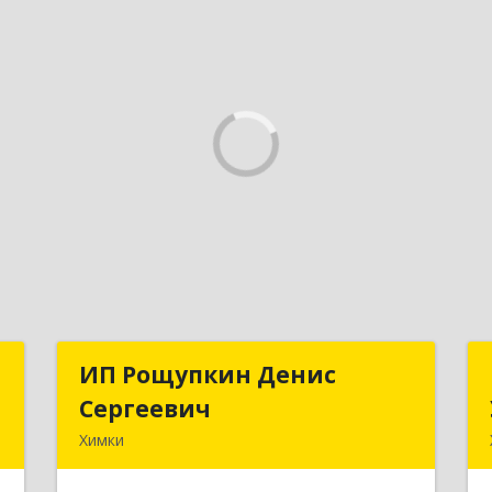
и
ИП Рощупкин Денис
ИП Рощупкин Денис
Сергеевич
Сергеевич
,
Химки
,
141402, Московская обл, г.о. Химки,
1
Химки г, Московская ул, дом № 21А,