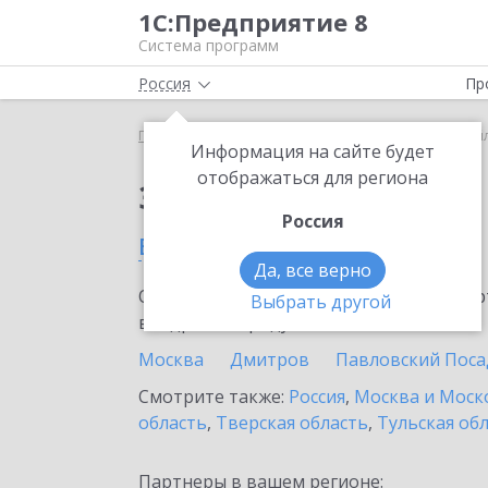
1С:Предприятие 8
Система программ
Россия
Пр
Главная
Тарифы ИТС
ИТС Ритейл
ИТС Ритейл
Информация на сайте будет
отображаться для региона
Заказать ИТС Ритейл
Россия
в Химках
Да, все верно
Ознакомьтесь с информационными карт
Выбрать другой
внедрение продукта.
Москва
Дмитров
Павловский Поса
Смотрите также:
Россия
,
Москва и Моск
область
,
Тверская область
,
Тульская об
Партнеры в вашем регионе: