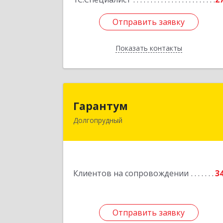
Отправить заявку
Отправить заявку
Показать контакты
Назад
Гаранту
Гарантум
Долгопрудный
141707, Московская обл
Долгопрудный г, Заводская ул, дом 
Подробне
Клиентов на сопровождении
3
Отправить заявку
Отправить заявку