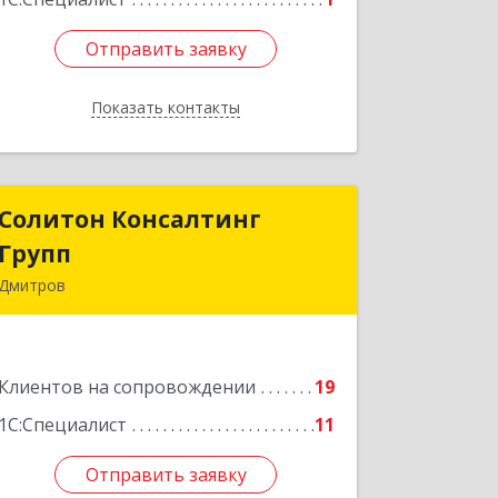
Отправить заявку
Отправить заявку
Показать контакты
Назад
Солитон Консалтинг
Солитон Консалтинг
Групп
Групп
Дмитров
141804, Московская обл, г.о.
Дмитровский, Дмитров г, Чекистская
ул, дом № 8, кв.186
Клиентов на сопровождении
19
Подробнее
1С:Специалист
11
Отправить заявку
Отправить заявку