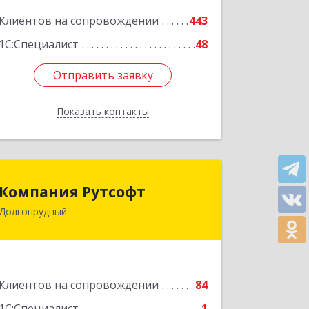
Подробнее
Клиентов на сопровождении
443
1С:Специалист
48
Отправить заявку
Отправить заявку
Показать контакты
Назад
Компания Рутсофт
Компания Рутсофт
Долгопрудный
141700, Московская обл,
Долгопрудный г, Новый Бульвар ул,
дом № 22, пом.12
Подробнее
Клиентов на сопровождении
84
1С:Специалист
1