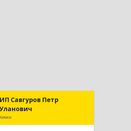
ИП Савгуров Петр
ИП Савгуров Петр
Уланович
Уланович
Химки
141407, Московская обл, Химки г,
Молодежная ул, дом № 68, кв.443