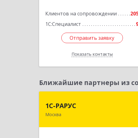
Подробне
Клиентов на сопровождении
20
1С:Специалист
Отправить заявку
Отправить заявку
Показать контакты
Назад
Ближайшие партнеры из со
1С-РАРУ
1С-РАРУС
Москва
127434, Москва г, Дмитровское ш
дом № 9