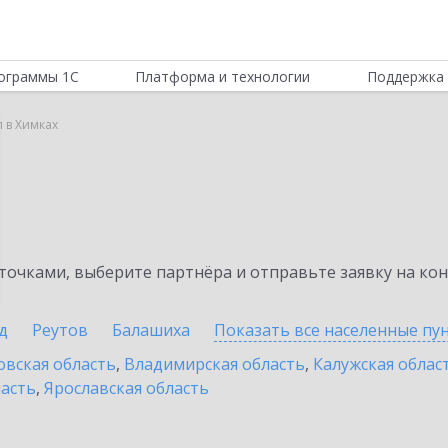
ограммы 1С
Платформа и технологии
Поддержка 
 в Химках
очками, выберите партнёра и отправьте заявку на ко
д
Реутов
Балашиха
Показать все населенные
пу
овская область
,
Владимирская область
,
Калужская облас
ласть
,
Ярославская область