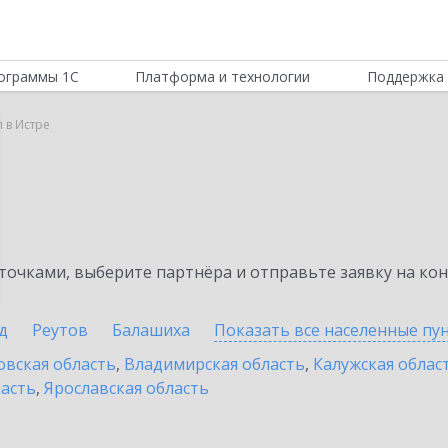
ограммы 1С
Платформа и технологии
Поддержка 
 в Истре
очками, выберите партнёра и отправьте заявку на ко
д
Реутов
Балашиха
Показать все населенные
пу
овская область
,
Владимирская область
,
Калужская облас
ласть
,
Ярославская область