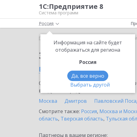
1С:Предприятие 8
Система программ
Россия
Пр
Главная
Тарифы ИТС
ИТС Ритейл
ИТС Ритейл
Информация на сайте будет
отображаться для региона
Заказать ИТС Ритейл
Россия
в Истре
Да, все верно
Ознакомьтесь с информационными карт
Выбрать другой
внедрение продукта.
Москва
Дмитров
Павловский Поса
Смотрите также:
Россия
,
Москва и Моск
область
,
Тверская область
,
Тульская об
Партнеры в вашем регионе: