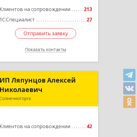
Ленина ул, дом № 45, оф.40
Клиентов на сопровождении
213
Подробнее
1С:Специалист
27
Отправить заявку
Отправить заявку
Показать контакты
Назад
ИП Ляпунцов Алексей
ИП Ляпунцов Алексей
Николаевич
Николаевич
Солнечногорск
Подробнее
Клиентов на сопровождении
42