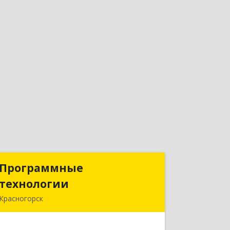
Программные
Программные
технологии
технологии
Красногорск
143408, Московская обл,
Красногорский р-н, Красногорск г,