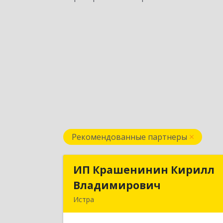
Рекомендованные партнеры
ИП Крашенинин Кирилл
ИП Крашенинин Кирил
Владимирович
Владимирови
Истра
143500, Московская обл, Истра г, 
Гвардейской Дивизии ул, дом № 62