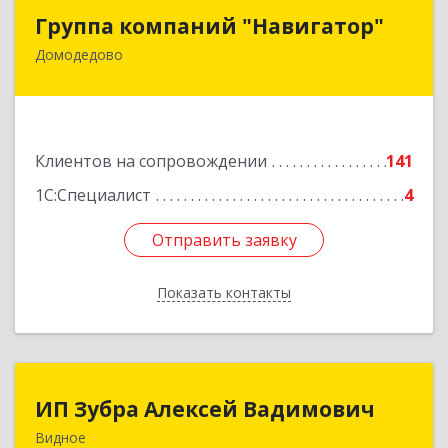
Группа компаний "Навигатор"
Группа компаний "Навигатор"
Домодедово
142001, Московская обл, Домодедово г,
Северный мкр, Каширское ш, дом № 7А, оф.304
Подробнее
Клиентов на сопровождении
141
1С:Специалист
4
Отправить заявку
Отправить заявку
Показать контакты
Назад
ИП Зубра Алексей Вадимович
ИП Зубра Алексей Вадимович
Видное
142700, Московская обл, Ленинский р-н,