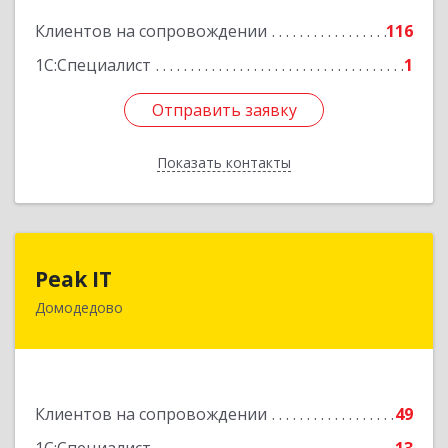
Подробнее
Клиентов на сопровождении
116
1С:Специалист
1
Отправить заявку
Отправить заявку
Показать контакты
Назад
Peak IT
Peak IT
Домодедово
142073, Московская обл, Домодедово г,
Ильинское д, дом № 109, кв.28
Подробнее
Клиентов на сопровождении
49