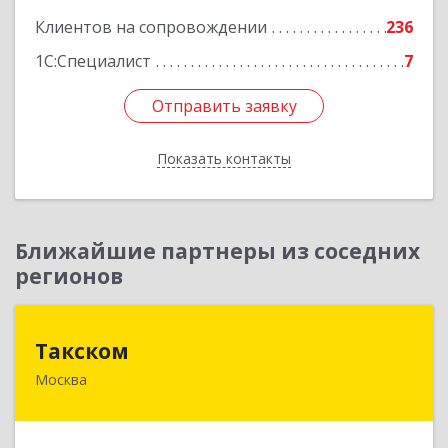
Клиентов на сопровождении
236
1С:Специалист
7
Отправить заявку
Отправить заявку
Показать контакты
Назад
Ближайшие партнеры из соседних
регионов
Такском
Такском
Москва
119034, Москва г, Барыковский пер, дом №
4,стр.2