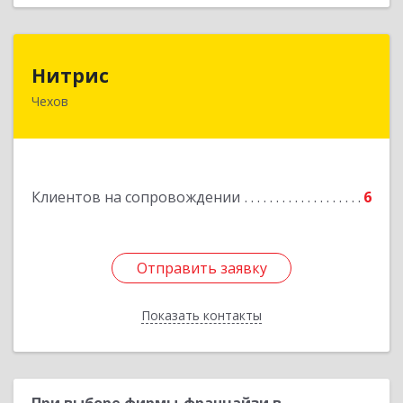
Нитрис
Нитрис
Чехов
142350, Московская обл, Чехов м.о., Столбовая
пгт, Серпуховская ул, дом № 23
Подробнее
Клиентов на сопровождении
6
Отправить заявку
Отправить заявку
Показать контакты
Назад