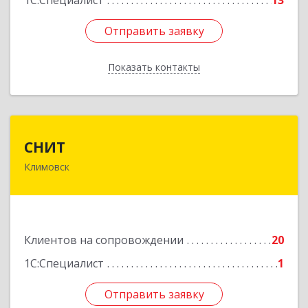
1С:Специалист
13
Отправить заявку
Отправить заявку
Показать контакты
Назад
СНИТ
СНИТ
Климовск
142180, Московская обл, Климовск г, Советская
ул, дом № 14
Подробнее
Клиентов на сопровождении
20
1С:Специалист
1
Отправить заявку
Отправить заявку