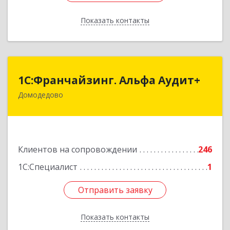
Показать контакты
Назад
1С:Франчайзинг. Альфа Аудит+
1С:Франчайзинг. Альфа Аудит+
Домодедово
142001, Московская обл, Домодедово г,
Северный мкр, Каширское ш, дом № 7, оф.41
Подробнее
Клиентов на сопровождении
246
1С:Специалист
1
Отправить заявку
Отправить заявку
Показать контакты
Назад