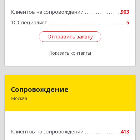
Подробнее
Клиентов на сопровождении
903
1С:Специалист
5
Отправить заявку
Отправить заявку
Показать контакты
Назад
Сопровождение
Сопровождение
Москва
117198, Москва г, Саморы Машела ул, дом № 8,
корпус 1, кв.233
Подробнее
Клиентов на сопровождении
413