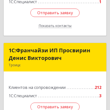
1С:Специалист
1
Отправить заявку
Отправить заявку
Показать контакты
Назад
1C:Франчайзи ИП Просвирин
1C:Франчайзи ИП Просвирин
Денис Викторович
Денис Викторович
Троицк
108842, Москва г, вн.тер.г. городской округ
Троицк, Троицк г, Городская ул, дом № 14,
кв.158
Клиентов на сопровождении
212
Подробнее
1С:Специалист
3
Отправить заявку
Отправить заявку