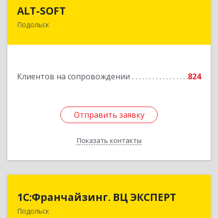
ALT-SOFT
ALT-SOFT
Подольск
142116, Московская обл, Подольск г, Советская
ул, дом № 41/5, оф.17
Подробнее
Клиентов на сопровождении
824
Отправить заявку
Отправить заявку
Показать контакты
Назад
1С:Франчайзинг. ВЦ ЭКСПЕРТ
1С:Франчайзинг. ВЦ ЭКСПЕРТ
Подольск
142100, Московская обл, г.о. Подольск,