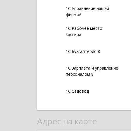
1С:Управление нашей
фирмой
1С:Рабочее место
кассира
1С:Бухгалтерия 8
1С:Зарплата и управление
персоналом 8
1С:Садовод
Адрес на карте