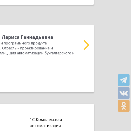
 Лариса Геннадьевна
Н
и программного продукта
О
0. Отрасль – проектирование и
автоматизации кадровог
лиц. Для автоматизации бухгалтерского и
ООО «БИЗНЕС КОНСАЛТИ
другими...
Прочитать весь отзыв
1С:Комплексная
автоматизация