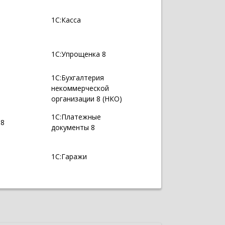
1С:Касса
1С:Упрощенка 8
1С:Бухгалтерия
некоммерческой
организации 8 (НКО)
1С:Платежные
 8
документы 8
1С:Гаражи