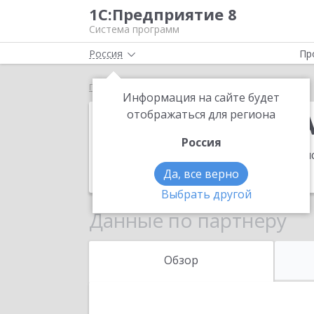
1С:Предприятие 8
Система программ
Россия
Пр
Главная
БИЗНЕС КОНСАЛТИНГ
Информация на сайте будет
БИЗНЕС КОНС
отображаться для региона
Россия
Адрес:
249032, Калужская обл, Обнинс
Телефон:
(48439) 9-6066
Да, все верно
Выбрать другой
Данные по партнеру
Обзор