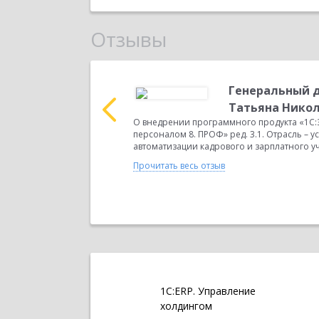
Отзывы
ольевна
Генеральный 
ного продукта
Татьяна Нико
вообрабатывающая...
О внедрении программного продукта «1С:
персоналом 8. ПРОФ» ред. 3.1. Отрасль – у
автоматизации кадрового и зарплатного уч
Прочитать весь отзыв
1С:ERP. Управление
холдингом