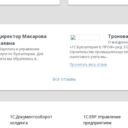
директор Макарова
Тронова
О внедрени
лаевна
«1С:Бухгалтерия 8. ПРОФ» ред. 3.
Зарплата и управление
строительство промышленных теп
слуги по бухгалтерии. Для
налогового учета мы...
ета мы обратились в...
Прочитать весь отзыв
Все отзывы
1С:Документооборот
1С:ERP Управление
холдинга
предприятием