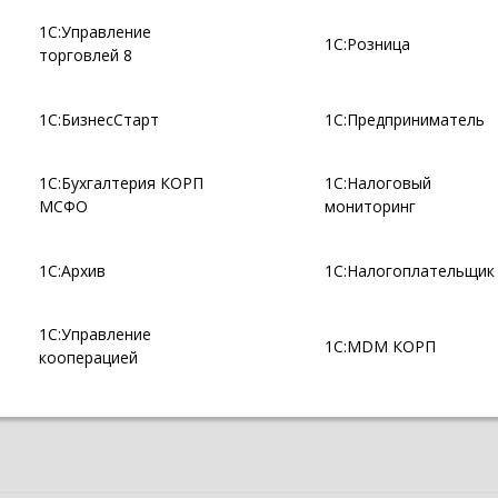
1С:Управление
1С:Розница
торговлей 8
1С:БизнесСтарт
1С:Предприниматель
1С:Бухгалтерия КОРП
1С:Налоговый
МСФО
мониторинг
1С:Архив
1С:Налогоплательщик
1С:Управление
1С:MDM КОРП
кооперацией