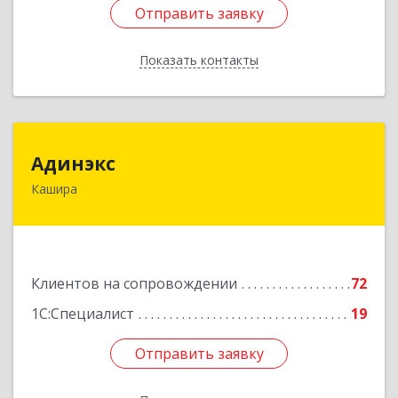
Отправить заявку
Отправить заявку
Показать контакты
Назад
Адинэкс
Адинэкс
Кашира
142900, Московская обл, г.о. Кашира, Кашира г,
Стрелецкая ул, дом № 70/1
Подробнее
Клиентов на сопровождении
72
1С:Специалист
19
Отправить заявку
Отправить заявку