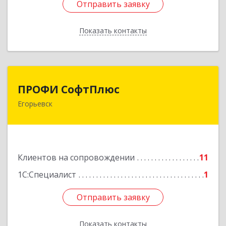
Отправить заявку
Отправить заявку
Показать контакты
Назад
ПРОФИ СофтПлюс
ПРОФИ СофтПлюс
Егорьевск
140301, Московская обл, Егорьевск г,
Парижской Коммуны ул, дом № 1Б, кв.316
Подробнее
Клиентов на сопровождении
11
1С:Специалист
1
Отправить заявку
Отправить заявку
Показать контакты
Назад