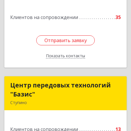
Подробнее
Клиентов на сопровождении
35
Отправить заявку
Отправить заявку
Показать контакты
Назад
Центр передовых технологий
Центр передовых технологий
"Базис"
"Базис"
Ступино
142800, Московская обл, Ступинский р-н,
Ступино г, Крылова ул, владение № 16, корпус 1
Клиентов на сопровождении
13
Подробнее