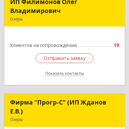
ИП Филимонов Олег
ИП Филимонов Олег
Владимирович
Владимирович
Озеры
140560, Московская обл, Озерский г.о., Озеры г.,
им Маршала Катукова мкр, дом № 29, кв.52
Клиентов на сопровождении
19
Подробнее
Отправить заявку
Отправить заявку
Показать контакты
Назад
Фирма "Прогр-С" (ИП Жданов
Фирма "Прогр-С" (ИП Жданов
Е.В.)
Е.В.)
Озеры
140563, Московская обл, Озерский р-н, Озеры г,