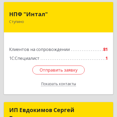
НПФ "Интал"
НПФ "Интал"
Ступино
142800, Московская обл, Ступинский р-н,
Ступино г, Чайковского ул, дом № 5а, оф.34
Подробнее
Клиентов на сопровождении
81
1С:Специалист
1
Отправить заявку
Отправить заявку
Показать контакты
Назад
ИП Евдокимов Сергей
ИП Евдокимов Сергей