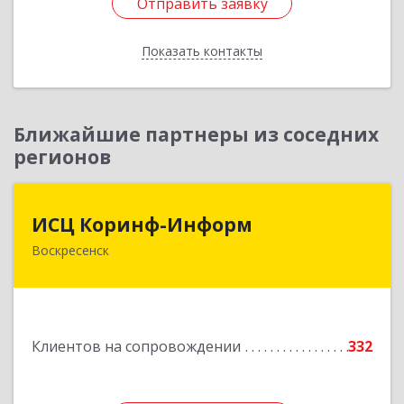
Отправить заявку
Отправить заявку
Показать контакты
Назад
Ближайшие партнеры из соседних
регионов
ИСЦ Коринф-Информ
ИСЦ Коринф-Информ
Воскресенск
140200, Московская обл, Воскресенский р-н,
Воскресенск г, Железнодорожная ул, дом № 28,
этаж 3, оф.5
Подробнее
Клиентов на сопровождении
332