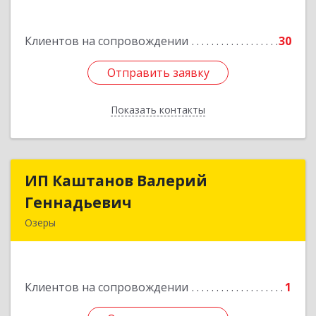
им Маршала Катукова мкр, дом № 16, кв.27
Клиентов на сопровождении
30
Подробнее
Отправить заявку
Отправить заявку
Показать контакты
Назад
ИП Каштанов Валерий
ИП Каштанов Валерий
Геннадьевич
Геннадьевич
Озеры
140560, Московская обл, Озерский р-н, Озеры г,
Ленина ул, дом № 202
Клиентов на сопровождении
1
Подробнее