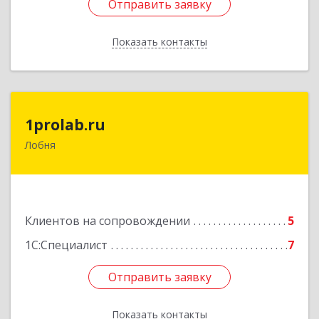
Отправить заявку
Отправить заявку
Показать контакты
Назад
1prolab.ru
1prolab.ru
Лобня
141865, Московская обл, Дмитровский р-н,
Некрасовский рп, Школьная ул, дом № 1-65
Подробнее
Клиентов на сопровождении
5
1С:Специалист
7
Отправить заявку
Отправить заявку
Показать контакты
Назад