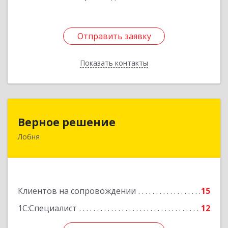
Отправить заявку
Отправить заявку
Показать контакты
Назад
Верное решение
Верное решение
Лобня
141730, Московская обл, Лобня г, Чехова ул,
дом № 12, кв.68
Подробнее
Клиентов на сопровождении
15
1С:Специалист
12