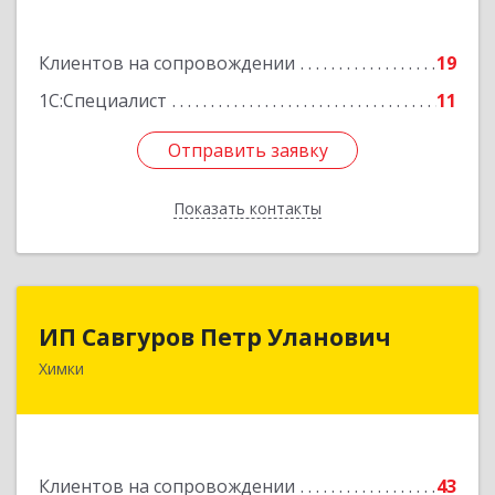
Подробнее
Клиентов на сопровождении
19
1С:Специалист
11
Отправить заявку
Отправить заявку
Показать контакты
Назад
ИП Савгуров Петр Уланович
ИП Савгуров Петр Уланович
Химки
141407, Московская обл, Химки г, Молодежная
ул, дом № 68, кв.443
Подробнее
Клиентов на сопровождении
43