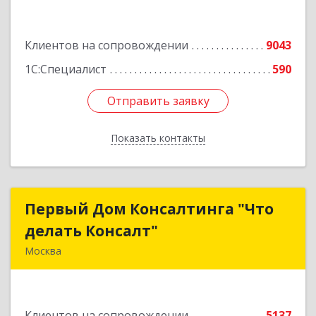
Подробнее
Клиентов на сопровождении
9043
1С:Специалист
590
Отправить заявку
Отправить заявку
Показать контакты
Назад
Первый Дом Консалтинга "Что
Первый Дом Консалтинга "Что
делать Консалт"
делать Консалт"
Москва
127083, Москва г, Мишина ул, дом № 56
Подробнее
Клиентов на сопровождении
5137