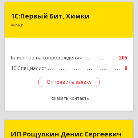
1С:Первый Бит, Химки
1С:Первый Бит, Химки
Химки
141402, Московская обл, г.о. Химки, Химки г,
Московская ул, дом № 38А, оф.1201
Подробнее
Клиентов на сопровождении
205
1С:Специалист
9
Отправить заявку
Отправить заявку
Показать контакты
Назад
ИП Рощупкин Денис Сергеевич
ИП Рощупкин Денис Сергеевич