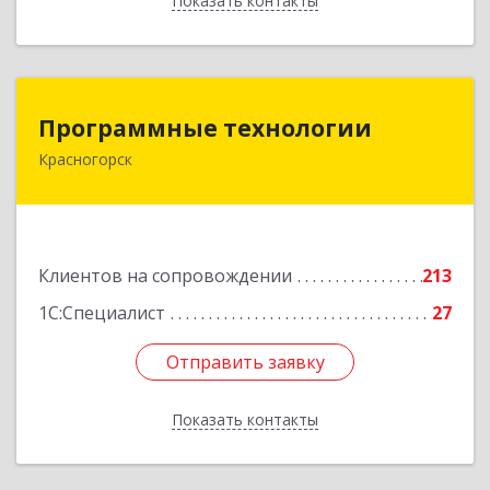
Показать контакты
Назад
Программные технологии
Программные технологии
Красногорск
143408, Московская обл, Красногорский р-н,
Красногорск г, Ленина ул, дом № 45, оф.40
Подробнее
Клиентов на сопровождении
213
1С:Специалист
27
Отправить заявку
Отправить заявку
Показать контакты
Назад