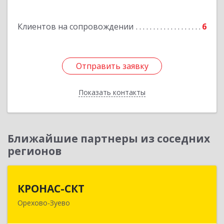
Подробнее
Клиентов на сопровождении
6
Отправить заявку
Отправить заявку
Показать контакты
Назад
Ближайшие партнеры из соседних
регионов
КРОНАС-СКТ
КРОНАС-СКТ
Орехово-Зуево
142600, Московская обл, Орехово-Зуево г,
Бабушкина ул, дом № 2А, пом.31