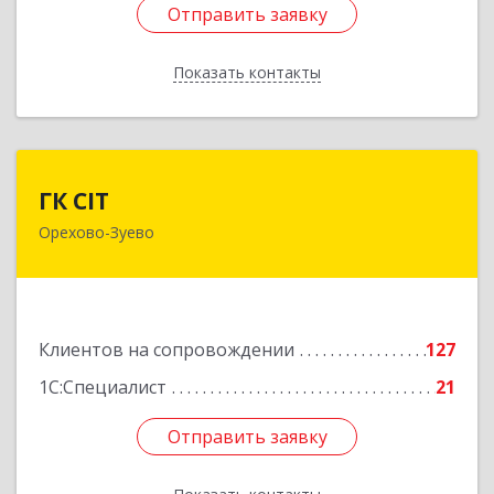
Отправить заявку
Отправить заявку
Показать контакты
Назад
ГК CIT
ГК CIT
Орехово-Зуево
142600, Московская обл, Орехово-Зуево г,
Стачки 1885 года ул, дом № 6, этаж 2,
помещения 29,31,32,36
Подробнее
Клиентов на сопровождении
127
1С:Специалист
21
Отправить заявку
Отправить заявку