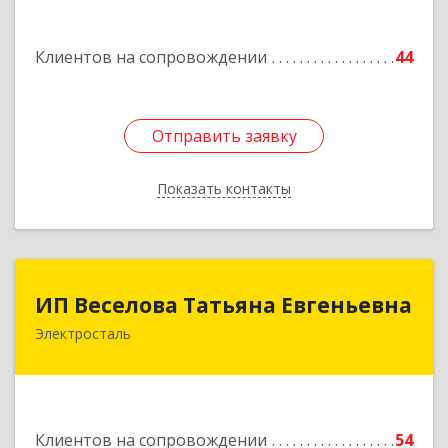
Ленина пр-кт, дом № 04, корпус 2, кв.39
Клиентов на сопровождении
44
Подробнее
Отправить заявку
Отправить заявку
Показать контакты
Назад
ИП Веселова Татьяна Евгеньевна
ИП Веселова Татьяна Евгеньевна
Электросталь
144000, Московская обл, Электросталь г,
Николаева ул, дом № 6, кв.6
Подробнее
Клиентов на сопровождении
54