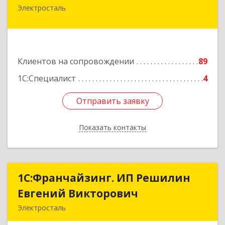
Электросталь
144000, Московская обл, Электросталь г, Карла
Маркса ул, дом № 26
Подробнее
Клиентов на сопровождении
89
1С:Специалист
4
Отправить заявку
Отправить заявку
Показать контакты
Назад
1С:Франчайзинг. ИП Решилин
1С:Франчайзинг. ИП Решилин
Евгений Викторович
Евгений Викторович
Электросталь
144006, Московская обл, Электросталь г,