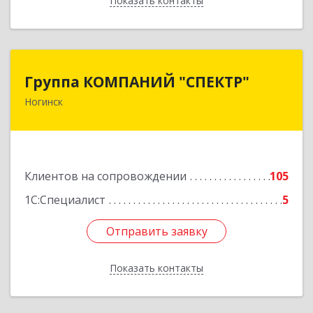
Показать контакты
Назад
Группа КОМПАНИЙ "СПЕКТР"
Группа КОМПАНИЙ "СПЕКТР"
Ногинск
142400, Московская обл, г.о.Богородский,
Ногинск г, Рогожская ул, дом № 89, оф.210
Подробнее
Клиентов на сопровождении
105
1С:Специалист
5
Отправить заявку
Отправить заявку
Показать контакты
Назад