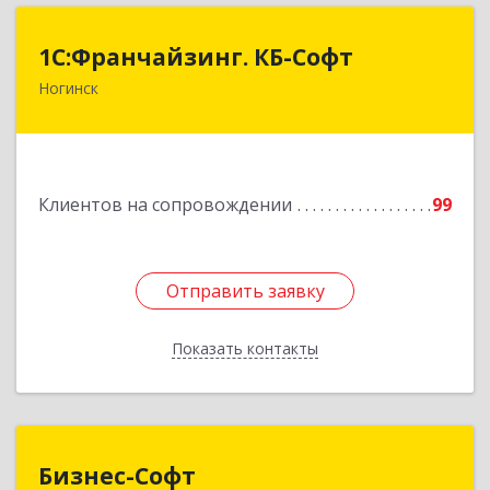
1С:Франчайзинг. КБ-Софт
1С:Франчайзинг. КБ-Софт
Ногинск
142400, Московская обл, г.о Богородский,
Ногинск г, Индустриальная ул, Здание № 41В,
оф.449
Подробнее
Клиентов на сопровождении
99
Отправить заявку
Отправить заявку
Показать контакты
Назад
Бизнес-Софт
Бизнес-Софт