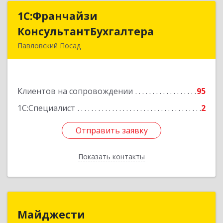
1С:Франчайзи
1С:Франчайзи
КонсультантБухгалтера
КонсультантБухгалтера
Павловский Посад
142500, Московская обл, Павловский Посад г,
Каляева ул, дом № 3, оф.38
Клиентов на сопровождении
95
Подробнее
1С:Специалист
2
Отправить заявку
Отправить заявку
Показать контакты
Назад
Майджести
Майджести