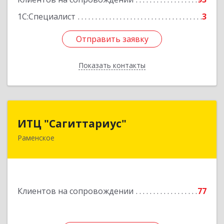
1С:Специалист
3
Отправить заявку
Отправить заявку
Показать контакты
Назад
ИТЦ "Сагиттариус"
ИТЦ "Сагиттариус"
Раменское
140103, Московская обл, Раменское г,
Приборостроителей ул, дом № 16А, кв.16
Подробнее
Клиентов на сопровождении
77