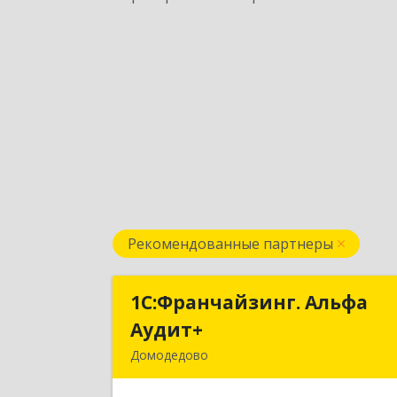
Рекомендованные партнеры
1С:Франчайзинг. Альфа
1С:Франчайзинг. Альф
Аудит+
Аудит
Домодедово
142001, Московская обл, Домодедов
г, Северный мкр, Каширское ш, до