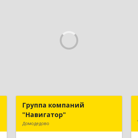
а
Группа компаний
Группа компаний
+
"Навигатор"
"Навигатор"
Домодедово
о
142001, Московская обл, Домодедово
м
г, Северный мкр, Каширское ш, дом