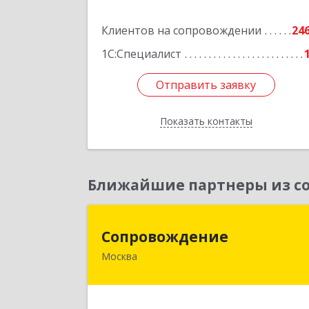
№ 7, оф.4
Клиентов на сопровождении
24
Подробне
1С:Специалист
Отправить заявку
Отправить заявку
Показать контакты
Назад
Ближайшие партнеры из со
Сопровождени
Сопровождение
Москва
117198, Москва г, Саморы Машела ул
дом № 8, корпус 1, кв.23