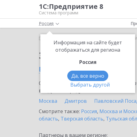
1С:Предприятие 8
Система программ
Россия
Пр
Главная
Тарифы ИТС
ИТС Ритейл
ИТС Ритей
Информация на сайте будет
отображаться для региона
Заказать ИТС Ритейл
Россия
в Домодедово
Да, все верно
Ознакомьтесь с информационными карт
Выбрать другой
внедрение продукта.
Москва
Дмитров
Павловский Поса
Смотрите также:
Россия
,
Москва и Моск
область
,
Тверская область
,
Тульская об
Партнеры в вашем регионе: