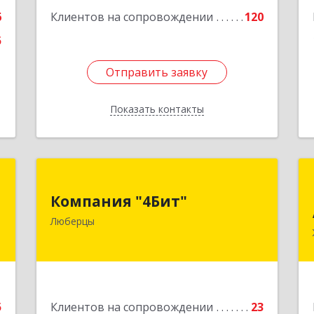
58А
6
Клиентов на сопровождении
120
Подробнее
5
Отправить заявку
Отправить заявку
Показать контакты
Назад
К
Компания "4Бит"
Компания "4Бит"
й
140006, Московская обл, Люберецкий
Люберцы
3
р-н, Люберцы г, Октябрьский пр-кт,
дом № 380"П", кв.27
е
Подробнее
5
Клиентов на сопровождении
23