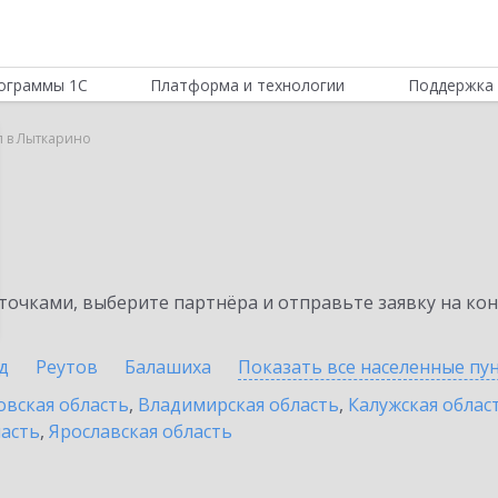
ограммы 1С
Платформа и технологии
Поддержка 
л в Лыткарино
очками, выберите партнёра и отправьте заявку на ко
д
Реутов
Балашиха
Показать все населенные
пу
овская область
,
Владимирская область
,
Калужская облас
ласть
,
Ярославская область