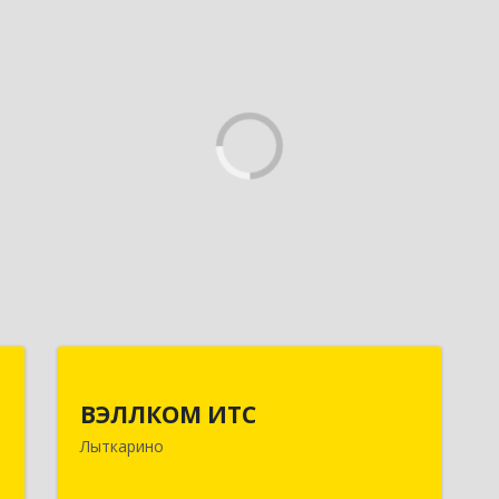
.
ВЭЛЛКОМ ИТС
ВЭЛЛКОМ ИТС
,
140081, Московская обл, Лыткарино
Лыткарино
А
г.о., Лыткарино г, Первомайская ул,
дом № 3/5, пом.1