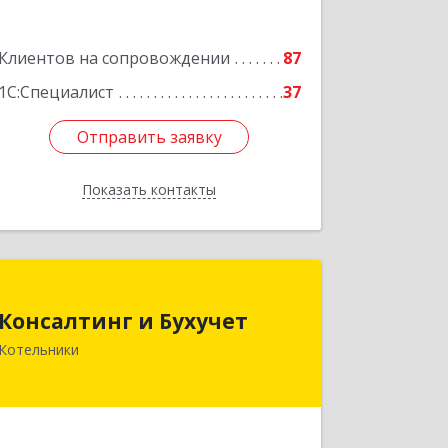
Подробнее
Клиентов на сопровождении
87
1С:Специалист
37
Отправить заявку
Отправить заявку
Показать контакты
Назад
Консалтинг и Бухучет
Консалтинг и Бухучет
140054, Московская обл, Котельники
Котельники
г, Карьерная ул, дом № 13, пом.1
Подробнее