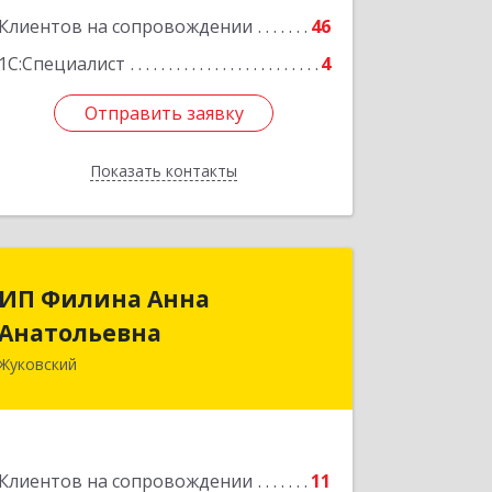
Клиентов на сопровождении
46
1С:Специалист
4
Отправить заявку
Отправить заявку
Показать контакты
Назад
ИП Филина Анна
ИП Филина Анна
Анатольевна
Анатольевна
Жуковский
140180, Московская обл, Жуковский г,
Баженова ул, дом № 19, кв.20
Подробнее
Клиентов на сопровождении
11