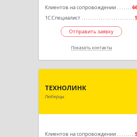
Клиентов на сопровождении
6
1С:Специалист
Отправить заявку
Отправить заявку
Показать контакты
Назад
ТЕХНОЛИН
ТЕХНОЛИНК
140014, г.Люберцы, Октябрьски
Люберцы
просп., д.37
Подробне
Клиентов на сопровождении