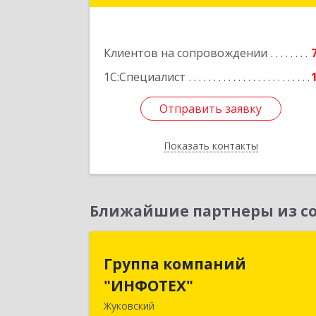
Подробне
Клиентов на сопровождении
1С:Специалист
Отправить заявку
Отправить заявку
Показать контакты
Назад
Ближайшие партнеры из со
Группа компани
Группа компаний
"ИНФОТЕХ
"ИНФОТЕХ"
Жуковский
140180, Московская обл, Жуковский г