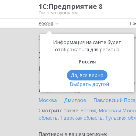
1С:Предприятие 8
Система программ
Россия
Пр
Главная
Тарифы ИТС
ИТС Ритейл
ИТС Ритей
Информация на сайте будет
отображаться для региона
Заказать ИТС Ритейл
Россия
в Лыткарино
Да, все верно
Ознакомьтесь с информационными карт
Выбрать другой
внедрение продукта.
Москва
Дмитров
Павловский Поса
Смотрите также:
Россия
,
Москва и Моск
область
,
Тверская область
,
Тульская об
Партнеры в вашем регионе: