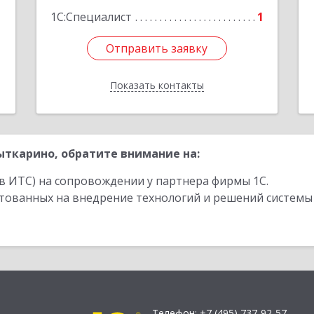
1С:Специалист
1
Отправить заявку
Отправить заявку
Показать контакты
Назад
ткарино, обратите внимание на:
в ИТС) на сопровождении у партнера фирмы 1С.
стованных на внедрение технологий и решений системы
Телефон:
+7 (495) 737-92-57