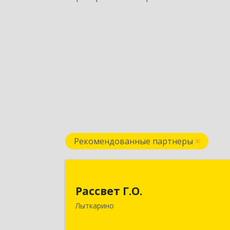
Рекомендованные партнеры
Рассвет Г.О
Рассвет Г.О.
140082, Московская обл, Лыткарино г
Лыткарино
5 мкр 1-й кв-л, дом № 3