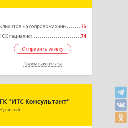
оф.364
Подробнее
Клиентов на сопровождении
75
1С:Специалист
74
Отправить заявку
Отправить заявку
Показать контакты
Назад
ГК "ИТС Консультант"
ГК "ИТС Консультант"
140181, Московская обл, Жуковский г,
Жуковский
Ломоносова ул, дом № 29А, этаж 2,
пом.3