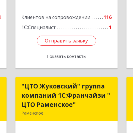
1
Подробнее
е
4
Клиентов на сопровождении
116
1С:Специалист
1
Отправить заявку
Отправить заявку
Показать контакты
Назад
ы
"ЦТО Жуковский" группа
"ЦТО Жуковский" группа
компаний 1С:Франчайзи "
компаний 1С:Франчайзи "
й
ЦТО Раменское"
ЦТО Раменское"
,
Раменское
5
140100, Московская обл, Раменское г,
Дергаево д, Центральная ул, дом №
е