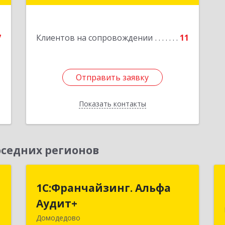
е
Подробнее
7
Клиентов на сопровождении
11
1
Отправить заявку
Отправить заявку
Показать контакты
Назад
седних регионов
й
1С:Франчайзинг. Альфа
1С:Франчайзинг. Альфа
"
Аудит+
Аудит+
Домодедово
,
142001, Московская обл, Домодедово