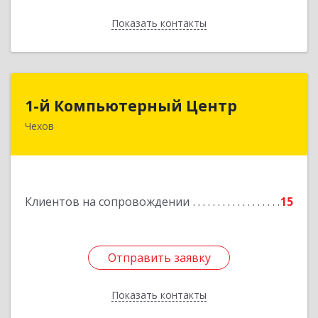
Показать контакты
Назад
1-й Компьютерный Центр
1-й Компьютерный Центр
Чехов
142306, Московская обл, Чеховский р-н, Чехов
г, Речной туп, стр.9
Подробнее
Клиентов на сопровождении
15
Отправить заявку
Отправить заявку
Показать контакты
Назад