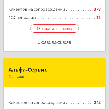
Подробнее
Клиентов на сопровождении
378
1С:Специалист
12
Отправить заявку
Отправить заявку
Показать контакты
Назад
Альфа-Сервис
Альфа-Сервис
Серпухов
142200, Московская обл, Серпухов г,
Красноармейская ул, дом № 35/60
Подробнее
Клиентов на сопровождении
242