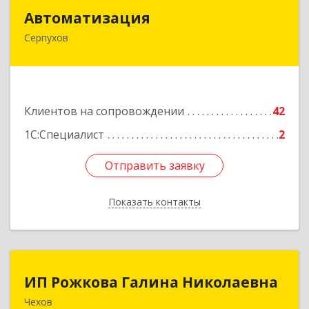
Автоматизация
Автоматизация
Серпухов
142205, Московская обл, Серпухов г,
Комсомольская ул, дом № 4а, кв.136
Подробнее
Клиентов на сопровождении
42
1С:Специалист
2
Отправить заявку
Отправить заявку
Показать контакты
Назад
ИП Рожкова Галина Николаевна
ИП Рожкова Галина Николаевна
Чехов
142306, Московская обл, Чеховский р-н, Чехов