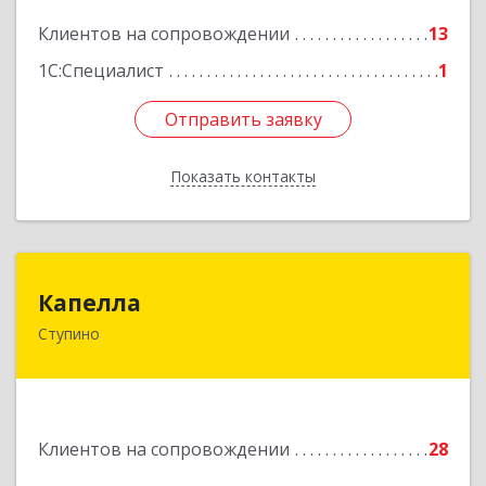
Клиентов на сопровождении
13
Подробнее
1С:Специалист
1
Отправить заявку
Отправить заявку
Показать контакты
Назад
Капелла
Капелла
Ступино
142800, Московская обл, Ступино г, Андропова
ул, дом № 93, кв.137
Подробнее
Клиентов на сопровождении
28