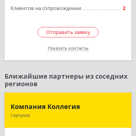
Клиентов на сопровождении
2
Отправить заявку
Отправить заявку
Показать контакты
Назад
Ближайшие партнеры из соседних
регионов
Компания Коллегия
Компания Коллегия
Серпухов
142211, Московская обл, Серпухов г, Оборонная
ул, дом № 19