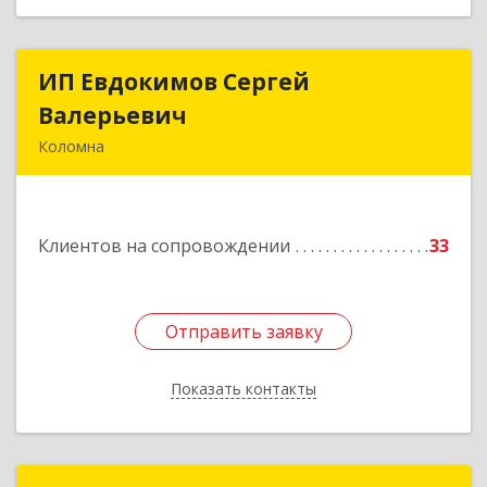
ИП Евдокимов Сергей
ИП Евдокимов Сергей
Валерьевич
Валерьевич
Коломна
140400, Московская обл, Коломна г,
Толстикова ул, дом № 1а, кв.9
Клиентов на сопровождении
33
Подробнее
Отправить заявку
Отправить заявку
Показать контакты
Назад