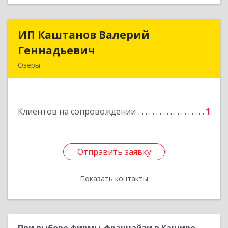
ИП Каштанов Валерий
ИП Каштанов Валерий
Геннадьевич
Геннадьевич
Озеры
140560, Московская обл, Озерский р-н, Озеры г,
Ленина ул, дом № 202
Клиентов на сопровождении
1
Подробнее
Отправить заявку
Отправить заявку
Показать контакты
Назад