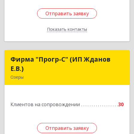
Отправить заявку
Отправить заявку
Показать контакты
Назад
Фирма "Прогр-С" (ИП Жданов
Фирма "Прогр-С" (ИП Жданов
Е.В.)
Е.В.)
Озеры
140563, Московская обл, Озерский р-н, Озеры г,
им Маршала Катукова мкр, дом № 16, кв.27
Клиентов на сопровождении
30
Подробнее
Отправить заявку
Отправить заявку