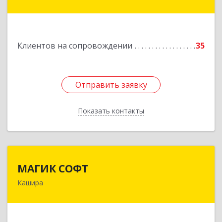
Парковая ул, дом № 37
Подробнее
Клиентов на сопровождении
35
Отправить заявку
Отправить заявку
Показать контакты
Назад
МАГИК СОФТ
МАГИК СОФТ
Кашира
Подробнее