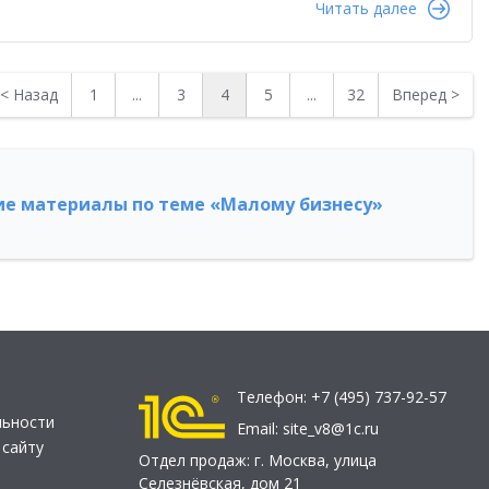
Читать далее
<
Назад
1
...
3
4
5
...
32
Вперед
>
е материалы по теме «Малому бизнесу»
Телефон:
+7 (495) 737-92-57
льности
Email:
site_v8@1c.ru
 сайту
Отдел продаж:
г. Москва
,
улица
Селезнёвская, дом 21