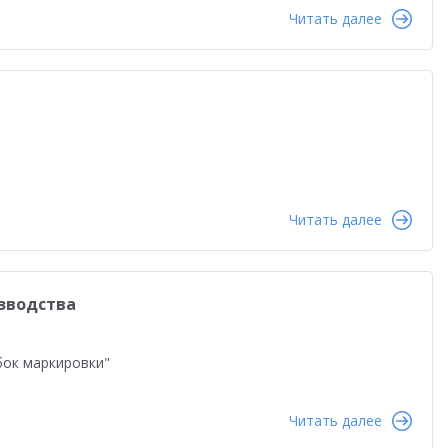
вым компаниям
Управление продажами
Читать далее
шения
Конкурс кейсов 2022
1СПАРК Риски
Оптовая торговля
Конкурс кейсов 2025
Управление персоналом
Управление производством
ния
Планирование
Интеграция
Удаленная работа
ные технологии
Читать далее
зводства
бок маркировки"
Читать далее