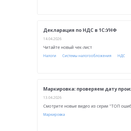
1С:Мобильная касса
Налоги 2026
Торго
Управление финансами
Антикризисные ре
Обучение персонала
Управленческий учет
Декларация по НДС в 1С:УНФ
14.04.2026
Отчетность по МСФО
Отчеты о внедрении
Читайте новый чек-лист
Работа через Интернет
Отраслевые реше
Налоги
Системы налогообложения
НДС
Повышение эффективности бизнеса
Облач
Маркировка: проверяем дату прои
13.04.2026
Смотрите новые видео из серии "ТОП оши
Маркировка