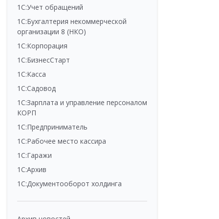
1С:Учет обращений
1С:Бухгалтерия некоммерческой
организации 8 (НКО)
1С:Корпорация
1С:БизнесСтарт
1С:Касса
1С:Садовод
1С:Зарплата и управление персоналом
КОРП
1С:Предприниматель
1С:Рабочее место кассира
1С:Гаражи
1С:Архив
1С:Документооборот холдинга
Архив новостей