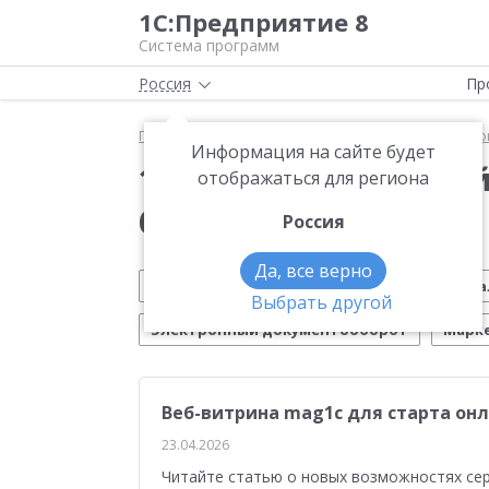
1С:Предприятие 8
Система программ
Россия
Пр
Главная
Новости
1С:Управление нашей фирмо
Информация на сайте будет
1С:Управление наше
отображаться для региона
бизнесу»
Россия
Да, все верно
Вебинар 1С
Маркировка
ИТС
На
Выбрать другой
Электронный документооборот
Марк
Обновление 1С
Розничная торговля
М
Веб-витрина mag1c для старта он
Автоматизация бизнеса
Эквайринг
ЕГ
23.04.2026
Производство
54-ФЗ
Работа с клиента
Читайте статью о новых возможностях се