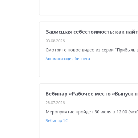
1С:Мобильная касса
Налоги 2026
Торго
Управление финансами
Антикризисные ре
Обучение персонала
Управленческий учет
Зависшая себестоимость: как найт
03.08.2026
Отчетность по МСФО
Отчеты о внедрении
Смотрите новое видео из серии "Прибыль 
Работа через Интернет
Отраслевые реше
Автоматизация бизнеса
Повышение эффективности бизнеса
Облач
Вебинар «Рабочее место «Выпуск 
28.07.2026
Мероприятие пройдет 30 июля в 12.00 (мск
Вебинар 1С