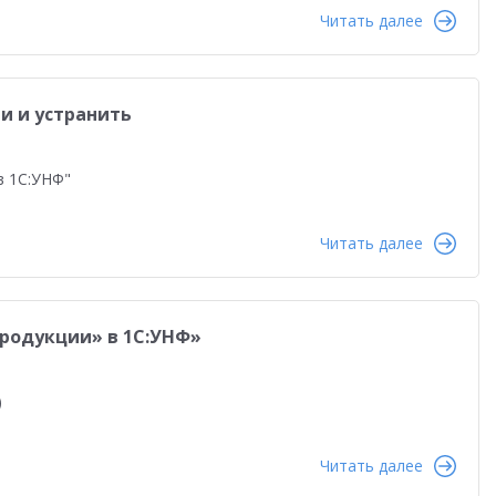
вым компаниям
Управление продажами
Читать далее
шения
Конкурс кейсов 2022
1СПАРК Риски
Оптовая торговля
Конкурс кейсов 2025
и и устранить
Управление персоналом
Управление производством
в 1С:УНФ"
ния
Планирование
Интеграция
Удаленная работа
ные технологии
Читать далее
продукции» в 1С:УНФ»
)
Читать далее