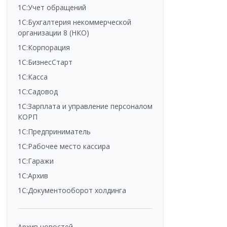
1С:Учет обращений
1С:Бухгалтерия некоммерческой
организации 8 (НКО)
1С:Корпорация
1С:БизнесСтарт
1С:Касса
1С:Садовод
1С:Зарплата и управление персоналом
КОРП
1С:Предприниматель
1С:Рабочее место кассира
1С:Гаражи
1С:Архив
1С:Документооборот холдинга
Архив новостей