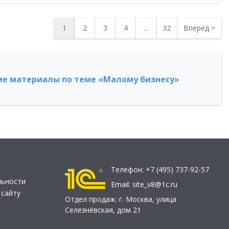
1
2
3
4
...
32
Вперед
>
е материалы по теме «Малому бизнесу»
Телефон:
+7 (495) 737-92-57
льности
Email:
site_v8@1c.ru
 сайту
Отдел продаж:
г. Москва
,
улица
Селезнёвская, дом 21