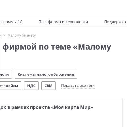
ограммы 1С
Платформа и технологии
Поддержка 
й
Малому бизнесу
й фирмой по теме «Малому
логи
Системы налогообложения
Показать все теги
етплейсы
НДС
CRM
обильное приложение
Честный знак
док в рамках проекта «Моя карта Мир»
АИС
Учебные курсы 1С
Управление складом
ми
Интернет-торговля
Истории успеха
Склад