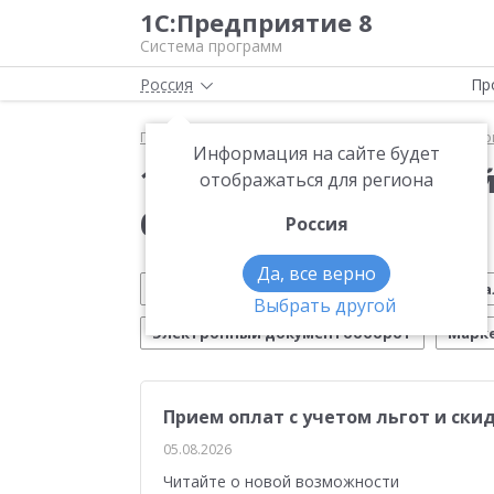
1С:Предприятие 8
Система программ
Россия
Пр
Главная
Новости
1С:Управление нашей фирмо
Информация на сайте будет
1С:Управление наше
отображаться для региона
бизнесу»
Россия
Да, все верно
Вебинар 1С
Маркировка
ИТС
На
Выбрать другой
Электронный документооборот
Марк
Обновление 1С
Розничная торговля
М
Прием оплат с учетом льгот и ски
Автоматизация бизнеса
Эквайринг
ЕГ
05.08.2026
Производство
54-ФЗ
Работа с клиента
Читайте о новой возможности