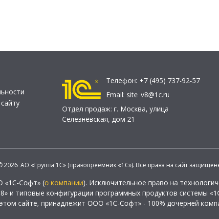
Телефон:
+7 (495) 737-92-57
льности
Email:
site_v8@1c.ru
 сайту
Отдел продаж:
г. Москва
,
улица
Селезнёвская, дом 21
© 2026 АО «Группа 1С» (правопреемник «1С»). Все права на сайт защищен
О «1С-Софт» (
о компании
). Исключительное право на технологи
 8» и типовые конфигурации программных продуктов системы «1С
этом сайте, принадлежит ООО «1С-Софт» - 100% дочерней комп