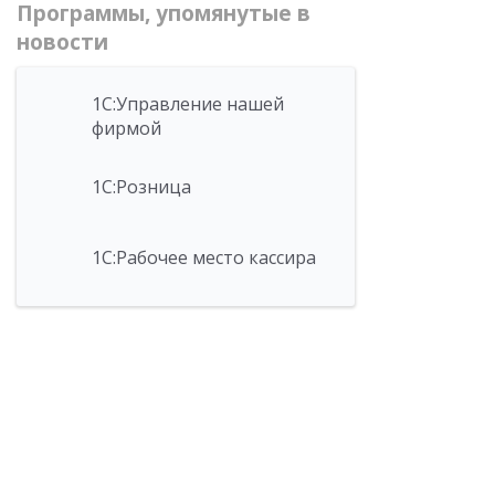
Программы, упомянутые в
новости
1С:Управление нашей
фирмой
1С:Розница
1С:Рабочее место кассира