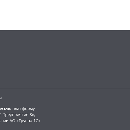
ы
ческую платформу
:Предприятие 8»,
ании АО «Группа 1С»