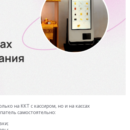
лько на ККТ с кассиром, но и на кассах
упатель самостоятельно:
вки;
ары;