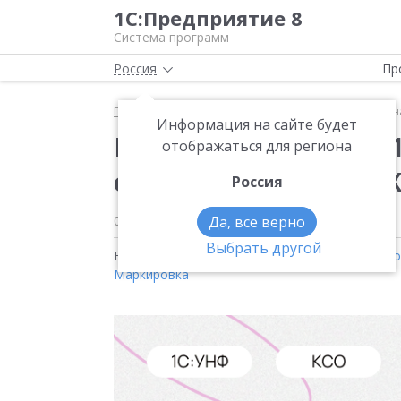
1С:Предприятие 8
Система программ
Россия
Пр
Главная
Новости
Новые возможности 1С:РМК н
Информация на сайте будет
Новые возможности 1
отображаться для региона
самообслуживания (
Россия
02.07.2026
Да, все верно
Выбрать другой
Новости на тему:
1С:Управление нашей фирм
Маркировка