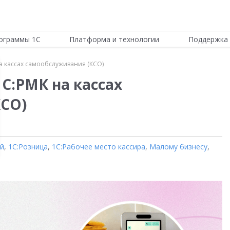
ограммы 1С
Платформа и технологии
Поддержка 
а кассах самообслуживания (КСО)
С:РМК на кассах
КСО)
ой
,
1С:Розница
,
1С:Рабочее место кассира
,
Малому бизнесу
,