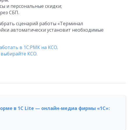
сы и персональные скидки;
рез СБП.
ыбрать сценарий работы «Терминал
ойки автоматически установит необходимые
работать в 1С:РМК на КСО
.
и выбирайте КСО
.
форме в 1С Lite — онлайн-медиа фирмы «1С»: