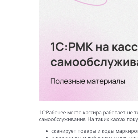
1С:Рабочее место кассира работает не то
самообслуживания. На таких кассах пок
сканирует товары и коды маркиро
взвешивает и добавялет в чек тов