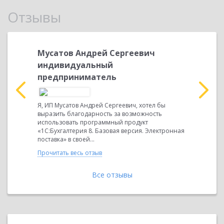
Отзывы
льевна,
Мусатов Андрей Сергеевич
Индив
индивидуальный
Предпр
предприниматель
Алекса
дукта
Я, ИП Мусатов Андрей Сергеевич, хотел бы
Я, ИП Саф
лектронная
выразить благодарность за возможность
выразить 
о Татьяна
использовать программный продукт
внедрение
панией
«1С:Бухгалтерия 8. Базовая версия. Электронная
1С:Бухгалт
поставка» в своей...
оговоренны
Прочитать весь отзыв
Прочитать 
Все отзывы