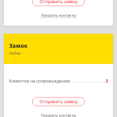
Отправить заявку
Отправить заявку
Показать контакты
Назад
Замок
Замок
Лобня
Россия, 141730, Московская область, г. Лобня,
ул. Катюшки, д. 58, кв. 56
Подробнее
Клиентов на сопровождении
3
Отправить заявку
Отправить заявку
Показать контакты
Назад