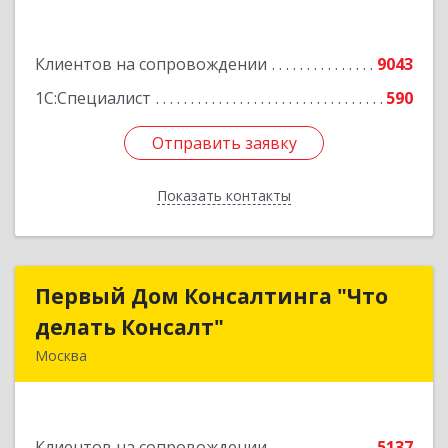
Подробнее
Клиентов на сопровождении
9043
1С:Специалист
590
Отправить заявку
Отправить заявку
Показать контакты
Назад
Первый Дом Консалтинга "Что
Первый Дом Консалтинга "Что
делать Консалт"
делать Консалт"
Москва
127083, Москва г, Мишина ул, дом № 56
Подробнее
Клиентов на сопровождении
5137