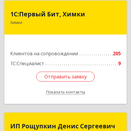
1С:Первый Бит, Химки
1С:Первый Бит, Химки
Химки
141402, Московская обл, г.о. Химки, Химки г,
Московская ул, дом № 38А, оф.1201
Подробнее
Клиентов на сопровождении
205
1С:Специалист
9
Отправить заявку
Отправить заявку
Показать контакты
Назад
ИП Рощупкин Денис Сергеевич
ИП Рощупкин Денис Сергеевич