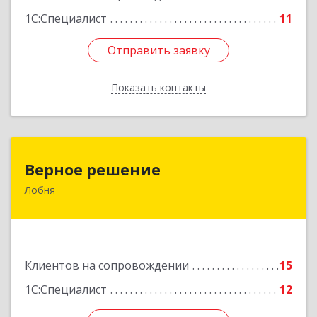
1С:Специалист
11
Отправить заявку
Отправить заявку
Показать контакты
Назад
Верное решение
Верное решение
Лобня
141730, Московская обл, Лобня г, Чехова ул,
дом № 12, кв.68
Подробнее
Клиентов на сопровождении
15
1С:Специалист
12