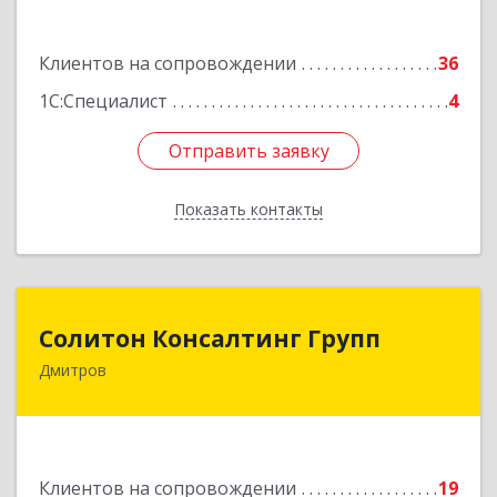
Подробнее
Клиентов на сопровождении
36
1С:Специалист
4
Отправить заявку
Отправить заявку
Показать контакты
Назад
Солитон Консалтинг Групп
Солитон Консалтинг Групп
Дмитров
141804, Московская обл, г.о. Дмитровский,
Дмитров г, Чекистская ул, дом № 8, кв.186
Подробнее
Клиентов на сопровождении
19