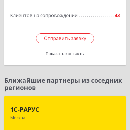
Подробнее
Клиентов на сопровождении
43
Отправить заявку
Отправить заявку
Показать контакты
Назад
Ближайшие партнеры из соседних
регионов
1С-РАРУС
1С-РАРУС
Москва
127434, Москва г, Дмитровское ш, дом № 9Б