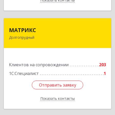
Показать контакты
Назад
МАТРИКС
МАТРИКС
Долгопрудный
141707, Московская обл, Долгопрудный г,
Пацаева пр-кт, дом № 7/10
Подробнее
Клиентов на сопровождении
203
1С:Специалист
1
Отправить заявку
Отправить заявку
Показать контакты
Назад