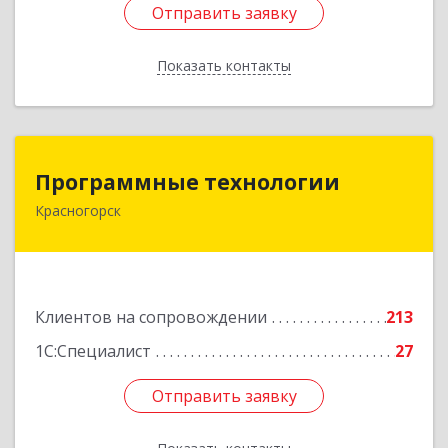
Отправить заявку
Отправить заявку
Показать контакты
Назад
Программные технологии
Программные технологии
Красногорск
143408, Московская обл, Красногорский р-н,
Красногорск г, Ленина ул, дом № 45, оф.40
Подробнее
Клиентов на сопровождении
213
1С:Специалист
27
Отправить заявку
Отправить заявку