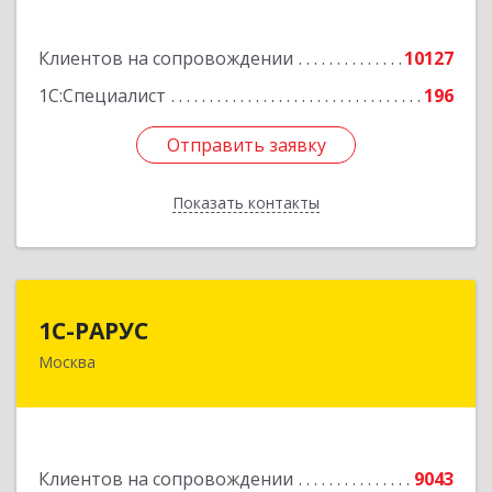
Подробнее
Клиентов на сопровождении
10127
1С:Специалист
196
Отправить заявку
Отправить заявку
Показать контакты
Назад
1С-РАРУС
1С-РАРУС
Москва
127434, Москва г, Дмитровское ш, дом № 9Б
Подробнее
Клиентов на сопровождении
9043