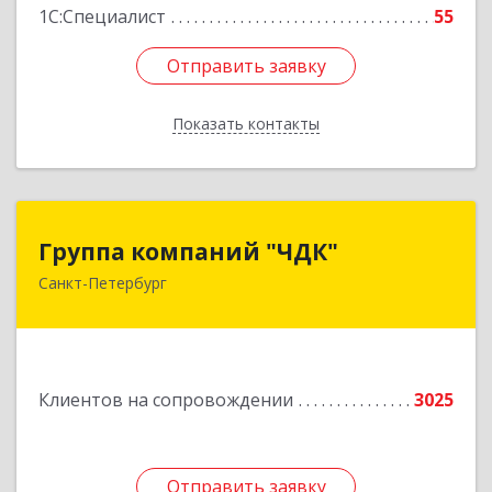
1С:Специалист
55
Отправить заявку
Отправить заявку
Показать контакты
Назад
Группа компаний "ЧДК"
Группа компаний "ЧДК"
Санкт-Петербург
191119, Санкт-Петербург г, вн.тер.г.
муниципальный округ Владимирский округ,
Лиговский пр-кт, дом № 123, литера А, пом.5-Н
Подробнее
Клиентов на сопровождении
3025
Отправить заявку
Отправить заявку