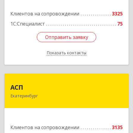
Подробнее
Клиентов на сопровождении
3325
1С:Специалист
75
Отправить заявку
Отправить заявку
Показать контакты
Назад
АСП
АСП
Екатеринбург
620075, Свердловская обл, Екатеринбург г,
Карла Либкнехта ул, строение 22, оф.521
Подробнее
Клиентов на сопровождении
3135