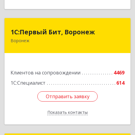
1С:Первый Бит, Воронеж
1С:Первый Бит, Воронеж
Воронеж
394006, Воронежская обл, Воронеж г, 20-летия
Октября ул, дом № 119, оф.711
Подробнее
Клиентов на сопровождении
4469
1С:Специалист
614
Отправить заявку
Отправить заявку
Показать контакты
Назад