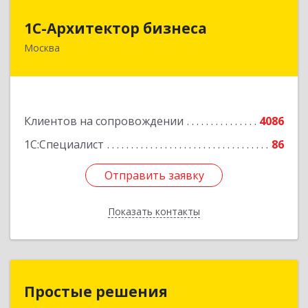
1С-Архитектор бизнеса
1С-Архитектор бизнеса
Москва
115114, Москва г, Кожевнический 2-й пер, дом
№ 12, строение 2, этаж 2,пом.XII, ком.6
Подробнее
Клиентов на сопровождении
4086
1С:Специалист
86
Отправить заявку
Отправить заявку
Показать контакты
Назад
Простые решения
Простые решения