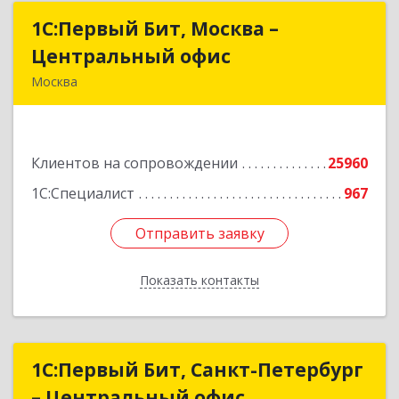
1С:Первый Бит, Москва –
1С:Первый Бит, Москва –
Центральный офис
Центральный офис
Москва
г. Москва, ул. Воронцовская, д. 35Б, корп 2
Подробнее
Клиентов на сопровождении
25960
1С:Специалист
967
Отправить заявку
Отправить заявку
Показать контакты
Назад
1С:Первый Бит, Санкт-Петербург
1С:Первый Бит, Санкт-Петербург
– Центральный офис
– Центральный офис