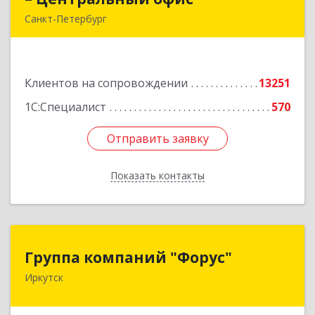
Санкт-Петербург
г.Санкт-Петербург, Невский проспект, 10
Подробнее
Клиентов на сопровождении
13251
1С:Специалист
570
Отправить заявку
Отправить заявку
Показать контакты
Назад
Группа компаний "Форус"
Группа компаний "Форус"
Иркутск
664007, Иркутская обл, Иркутск г, Ямская ул,
дом № 1, корпус 1, оф.1