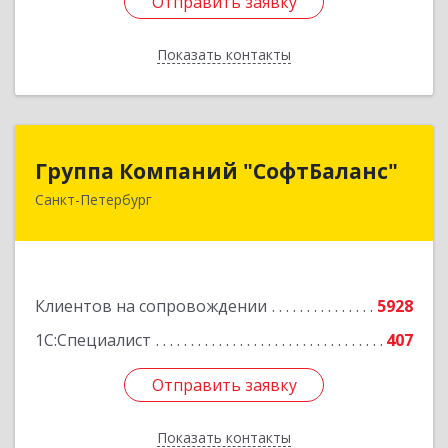
Отправить заявку
Отправить заявку
Показать контакты
Назад
Группа Компаний "СофтБаланс"
Группа Компаний "СофтБаланс"
Санкт-Петербург
195112, Санкт-Петербург г, Заневский пр-кт,
дом № 30, корпус 2, литера А
Подробнее
Клиентов на сопровождении
5928
1С:Специалист
407
Отправить заявку
Отправить заявку
Показать контакты
Назад