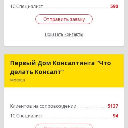
1С:Специалист
590
Отправить заявку
Отправить заявку
Показать контакты
Назад
Первый Дом Консалтинга "Что
Первый Дом Консалтинга "Что
делать Консалт"
делать Консалт"
Москва
127083, Москва г, Мишина ул, дом № 56
Подробнее
Клиентов на сопровождении
5137
1С:Специалист
94