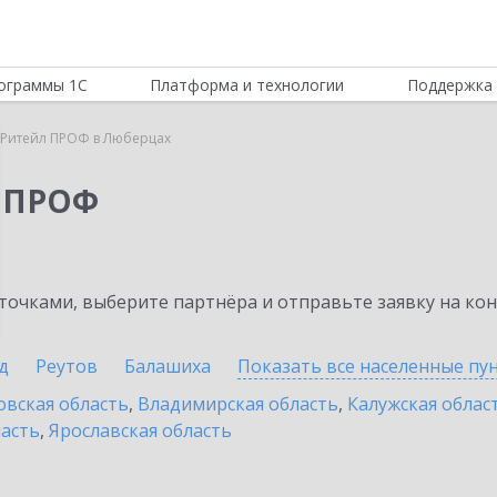
ограммы 1С
Платформа и технологии
Поддержка 
 Ритейл ПРОФ в Люберцах
л ПРОФ
очками, выберите партнёра и отправьте заявку на ко
д
Реутов
Балашиха
Показать все населенные
пу
овская область
,
Владимирская область
,
Калужская облас
ласть
,
Ярославская область