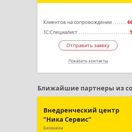
Подробне
Клиентов на сопровождении
6
1С:Специалист
Отправить заявку
Отправить заявку
Показать контакты
Назад
Ближайшие партнеры из со
Внедренческий цент
Внедренческий центр
"Ника Сервис
"Ника Сервис"
Балашиха
143912, Московская обл, Балашиха г