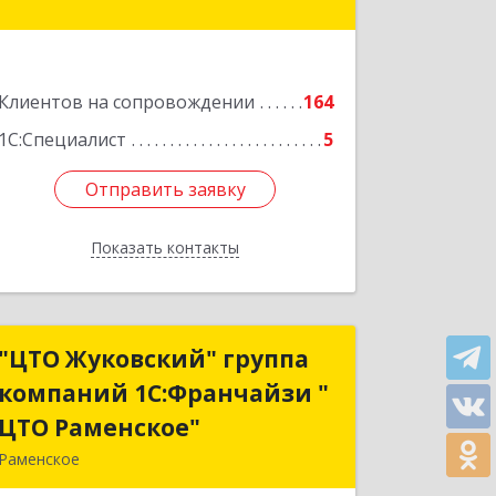
Подробнее
Клиентов на сопровождении
164
1С:Специалист
5
Отправить заявку
Отправить заявку
Показать контакты
Назад
"ЦТО Жуковский" группа
"ЦТО Жуковский" группа
компаний 1С:Франчайзи "
компаний 1С:Франчайзи "
ЦТО Раменское"
ЦТО Раменское"
Раменское
140100, Московская обл, Раменское г,