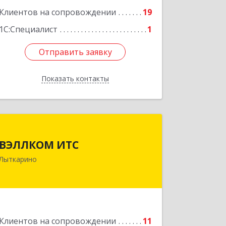
ул, дом № 10, кв.25
Клиентов на сопровождении
19
Подробнее
1С:Специалист
1
Отправить заявку
Отправить заявку
Показать контакты
Назад
ВЭЛЛКОМ ИТС
ВЭЛЛКОМ ИТС
140081, Московская обл, Лыткарино
Лыткарино
г.о., Лыткарино г, Первомайская ул,
дом № 3/5, пом.1
Подробнее
Клиентов на сопровождении
11