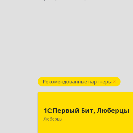
Рекомендованные партнеры
1С:Первый Бит, Люберц
1С:Первый Бит, Люберцы
140009, Московская обл, Люберецки
Люберцы
р-н, Люберцы г, Митрофанова ул
дом № 20А, оф.1