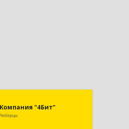
Компания "4Бит"
Компания "4Бит"
140006, Московская обл, Люберецкий
Люберцы
р-н, Люберцы г, Октябрьский пр-кт,
дом № 380"П", кв.27