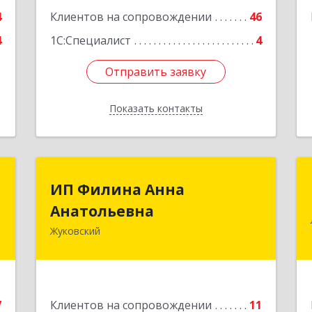
4
Клиентов на сопровождении
46
4
1С:Специалист
4
Отправить заявку
Отправить заявку
Показать контакты
Назад
П
ИП Филина Анна
ИП Филина Анна
й
Анатольевна
Анатольевна
ч
Жуковский
140180, Московская обл, Жуковский г,
Баженова ул, дом № 19, кв.20
,
7
Подробнее
7
Клиентов на сопровождении
11
е