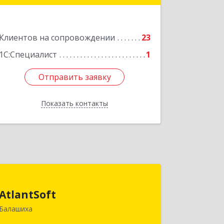
Подробнее
Клиентов на сопровождении
23
1С:Специалист
1
Отправить заявку
Отправить заявку
Показать контакты
Назад
AtlantSoft
AtlantSoft
143900, Московская обл, Балашиха г,
Балашиха
Звездная ул, дом № 7, корпус 1, оф.609