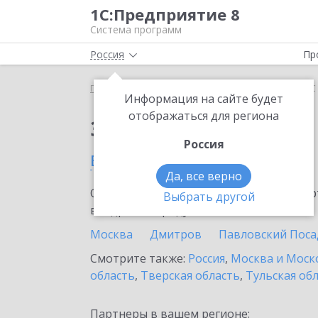
1С:Предприятие 8
Система программ
Россия
Пр
Главная
Тарифы ИТС
ИТС Ритейл ПРОФ
ИТС
Информация на сайте будет
отображаться для региона
Заказать ИТС Ритей
Россия
в Люберцах
Да, все верно
Ознакомьтесь с информационными карт
Выбрать другой
внедрение продукта.
Москва
Дмитров
Павловский Поса
Смотрите также:
Россия
,
Москва и Моск
область
,
Тверская область
,
Тульская об
Партнеры в вашем регионе: