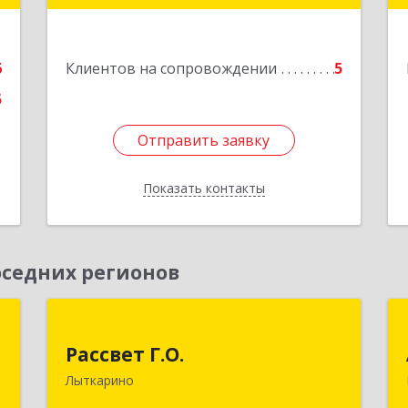
Подробнее
е
6
Клиентов на сопровождении
5
5
Отправить заявку
Отправить заявку
Показать контакты
Назад
седних регионов
р
Рассвет Г.О.
"
Рассвет Г.О.
140082, Московская обл, Лыткарино г,
Лыткарино
5 мкр 1-й кв-л, дом № 3А
,