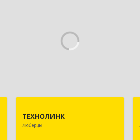
ы
ТЕХНОЛИНК
ТЕХНОЛИНК
й
140014, г.Люберцы, Октябрьский
Люберцы
,
просп., д.373
5