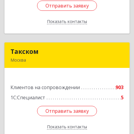
Отправить заявку
Отправить заявку
Показать контакты
Назад
Такском
Такском
Москва
119034, Москва г, Барыковский пер, дом №
4,стр.2
Клиентов на сопровождении
903
Подробнее
1С:Специалист
5
Отправить заявку
Отправить заявку
Показать контакты
Назад