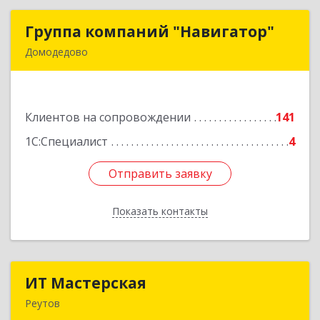
Группа компаний "Навигатор"
Группа компаний "Навигатор"
Домодедово
142001, Московская обл, Домодедово г,
Северный мкр, Каширское ш, дом № 7А, оф.304
Клиентов на сопровождении
141
Подробнее
1С:Специалист
4
Отправить заявку
Отправить заявку
Показать контакты
Назад
ИТ Мастерская
ИТ Мастерская
Реутов