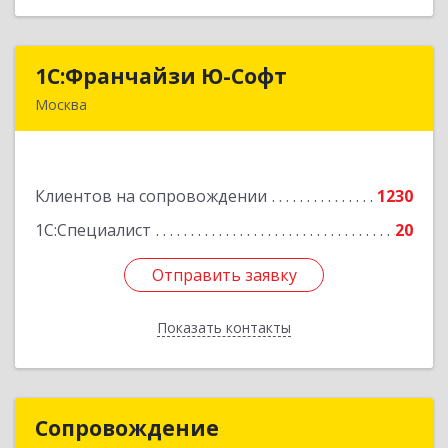
1С:Франчайзи Ю-Софт
1С:Франчайзи Ю-Софт
Москва
117149, Москва г, вн.тер.г. муниципальный
округ Зюзино, Азовская ул, дом № 6, корпус 3
Клиентов на сопровождении
1230
Подробнее
1С:Специалист
20
Отправить заявку
Отправить заявку
Показать контакты
Назад
Сопровождение
Сопровождение