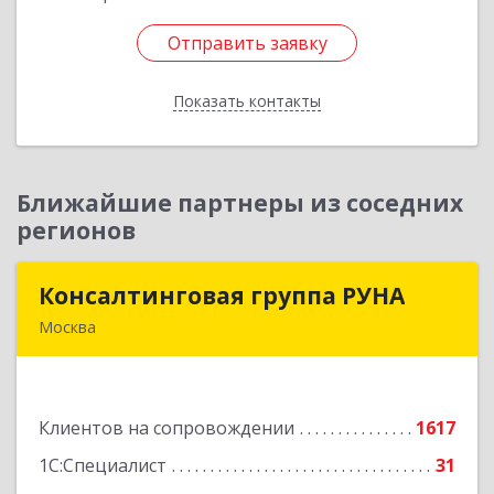
Отправить заявку
Отправить заявку
Показать контакты
Назад
Ближайшие партнеры из соседних
регионов
Консалтинговая группа РУНА
Консалтинговая группа РУНА
Москва
117218, Москва г, Кржижановского ул, дом №
29, корпус 1
Клиентов на сопровождении
1617
Подробнее
1С:Специалист
31