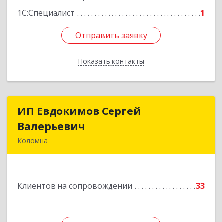
1С:Специалист
1
Отправить заявку
Отправить заявку
Показать контакты
Назад
ИП Евдокимов Сергей
ИП Евдокимов Сергей
Валерьевич
Валерьевич
Коломна
140400, Московская обл, Коломна г,
Толстикова ул, дом № 1а, кв.9
Клиентов на сопровождении
33
Подробнее