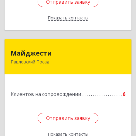
Отправить заявку
Отправить заявку
Показать контакты
Назад
Майджести
Майджести
Павловский Посад
142502, Московская обл, Павлово-Посадский р-
н, Павловский Посад г, Южная ул, дом № 22,
кв.59
Подробнее
Клиентов на сопровождении
6
Отправить заявку
Отправить заявку
Показать контакты
Назад