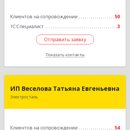
Подробнее
Клиентов на сопровождении
50
1С:Специалист
3
Отправить заявку
Отправить заявку
Показать контакты
Назад
ИП Веселова Татьяна Евгеньевна
ИП Веселова Татьяна Евгеньевна
Электросталь
144000, Московская обл, Электросталь г,
Николаева ул, дом № 6, кв.6
Подробнее
Клиентов на сопровождении
54