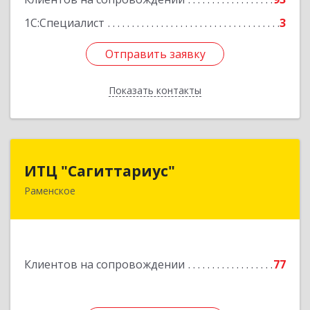
1С:Специалист
3
Отправить заявку
Отправить заявку
Показать контакты
Назад
ИТЦ "Сагиттариус"
ИТЦ "Сагиттариус"
Раменское
140103, Московская обл, Раменское г,
Приборостроителей ул, дом № 16А, кв.16
Подробнее
Клиентов на сопровождении
77