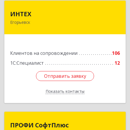
ИНТЕХ
ИНТЕХ
Егорьевск
140300, Московская обл, Егорьевск г, 5-й мкр,
дом № 10, оф.2
Подробнее
Клиентов на сопровождении
106
1С:Специалист
12
Отправить заявку
Отправить заявку
Показать контакты
Назад
ПРОФИ СофтПлюс
ПРОФИ СофтПлюс