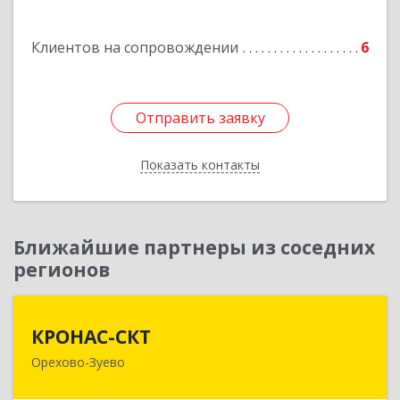
Клиентов на сопровождении
6
Отправить заявку
Отправить заявку
Показать контакты
Назад
Ближайшие партнеры из соседних
регионов
КРОНАС-СКТ
КРОНАС-СКТ
Орехово-Зуево
142600, Московская обл, Орехово-Зуево г,
Бабушкина ул, дом № 2А, пом.31