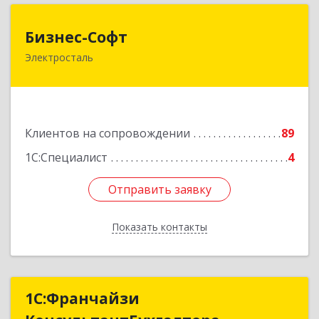
Бизнес-Софт
Бизнес-Софт
Электросталь
144000, Московская обл, Электросталь г, Карла
Маркса ул, дом № 26
Подробнее
Клиентов на сопровождении
89
1С:Специалист
4
Отправить заявку
Отправить заявку
Показать контакты
Назад
1С:Франчайзи
1С:Франчайзи