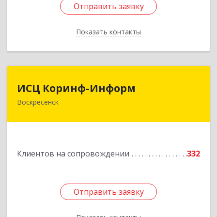
Отправить заявку
Отправить заявку
Показать контакты
Назад
ИСЦ Коринф-Информ
ИСЦ Коринф-Информ
Воскресенск
140200, Московская обл, Воскресенский р-н,
Воскресенск г, Железнодорожная ул, дом № 28,
этаж 3, оф.5
Подробнее
Клиентов на сопровождении
332
Отправить заявку
Отправить заявку