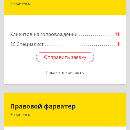
Егорьевск
140301, Московская обл, Егорьевск г,
Парижской Коммуны ул, дом № 1Б, кв.316
Подробнее
Клиентов на сопровождении
11
1С:Специалист
1
Отправить заявку
Отправить заявку
Показать контакты
Назад
Правовой фарватер
Правовой фарватер
Егорьевск
Подробнее