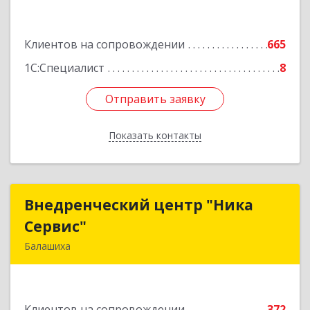
Подробнее
Клиентов на сопровождении
665
1С:Специалист
8
Отправить заявку
Отправить заявку
Показать контакты
Назад
Внедренческий центр "Ника
Внедренческий центр "Ника
Сервис"
Сервис"
Балашиха
143912, Московская обл, Балашиха г, Полевая
ул, дом № 3
Клиентов на сопровождении
372