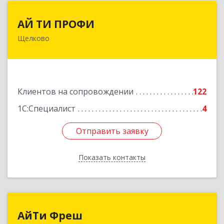
АЙ ТИ ПРОФИ
АЙ ТИ ПРОФИ
Щелково
141108, Московская обл, г.о. Щёлково,
Щёлково г, Заводская ул, дом № 1, пом.3
Подробнее
Клиентов на сопровождении
122
1С:Специалист
4
Отправить заявку
Отправить заявку
Показать контакты
Назад
АйТи Фреш
АйТи Фреш