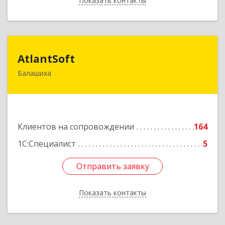
Показать контакты
Назад
AtlantSoft
AtlantSoft
Балашиха
143900, Московская обл, Балашиха г, Звездная
ул, дом № 7, корпус 1, оф.609
Подробнее
Клиентов на сопровождении
164
1С:Специалист
5
Отправить заявку
Отправить заявку
Показать контакты
Назад