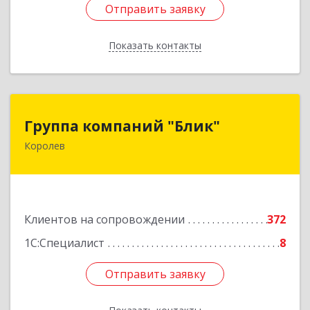
Отправить заявку
Отправить заявку
Показать контакты
Назад
Группа компаний "Блик"
Группа компаний "Блик"
Королев
141077, Московская обл, Королев г,
Октябрьский б-р, дом № 14
Подробнее
Клиентов на сопровождении
372
1С:Специалист
8
Отправить заявку
Отправить заявку