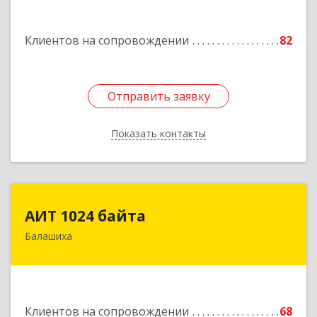
кв.115
Подробнее
Клиентов на сопровождении
82
Отправить заявку
Отправить заявку
Показать контакты
Назад
АИТ 1024 байта
АИТ 1024 байта
Балашиха
143909, Московская обл, Балашиха г, Солнечная
ул, дом № 23, кв.104
Подробнее
Клиентов на сопровождении
68