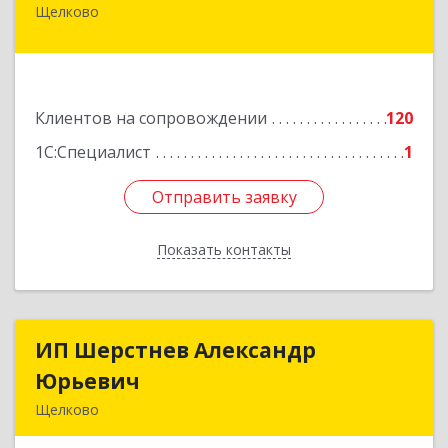
Щелково
141100, Московская обл, Щелково г, Городской
округ Щелково, Ленина пл, дом № 5, ком.308
Подробнее
Клиентов на сопровождении
120
1С:Специалист
1
Отправить заявку
Отправить заявку
Показать контакты
Назад
ИП Шерстнев Александр
ИП Шерстнев Александр
Юрьевич
Юрьевич
Щелково
141180, Московская обл, Щелковский р-н,