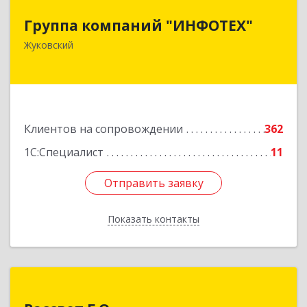
Группа компаний "ИНФОТЕХ"
Группа компаний "ИНФОТЕХ"
140180, Московская обл, Жуковский г, Чкалова
Жуковский
ул, дом № 37
Подробнее
Клиентов на сопровождении
362
1С:Специалист
11
Отправить заявку
Отправить заявку
Показать контакты
Назад
Рассвет Г.О.