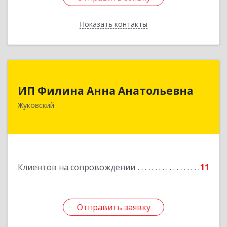
Показать контакты
Назад
ИП Филина Анна Анатольевна
ИП Филина Анна Анатольевна
140180, Московская обл, Жуковский г,
Жуковский
Баженова ул, дом № 19, кв.20
Подробнее
Клиентов на сопровождении
11
Отправить заявку
Отправить заявку