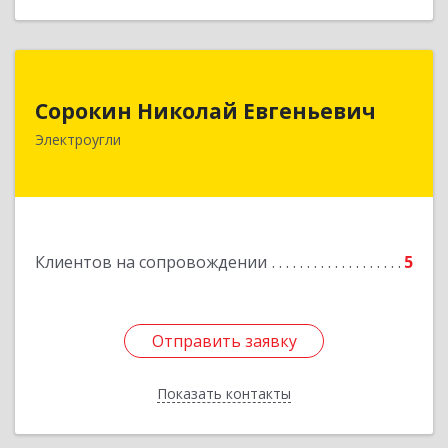
Сорокин Николай Евгеньевич
Сорокин Николай Евгеньевич
Электроугли
Подробнее
Клиентов на сопровождении
5
Отправить заявку
Отправить заявку
Показать контакты
Назад