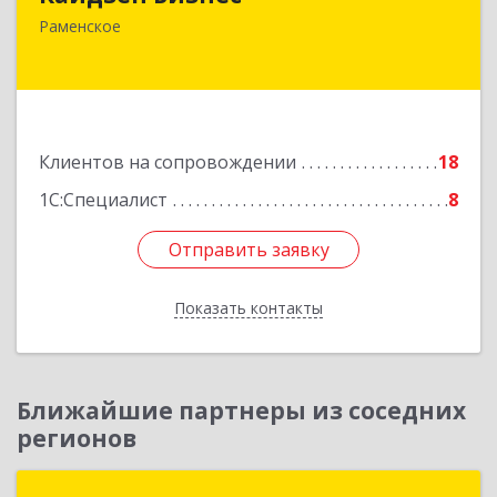
140165, Московская обл, Раменское г,
Раменское
Гжельского Кирпичного Завода п, дом № 11,
кв.12
Подробнее
Клиентов на сопровождении
18
1С:Специалист
8
Отправить заявку
Отправить заявку
Показать контакты
Назад
Ближайшие партнеры из соседних
регионов