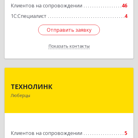
Клиентов на сопровождении
46
1С:Специалист
4
Отправить заявку
Отправить заявку
Показать контакты
Назад
ТЕХНОЛИНК
ТЕХНОЛИНК
140014, г.Люберцы, Октябрьский просп., д.373
Люберцы
Подробнее
Клиентов на сопровождении
5