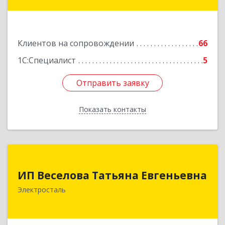
Подробнее
Клиентов на сопровождении
66
1С:Специалист
5
Отправить заявку
Отправить заявку
Показать контакты
Назад
ИП Веселова Татьяна Евгеньевна
ИП Веселова Татьяна Евгеньевна
144000, Московская обл, Электросталь г,
Электросталь
Николаева ул, дом № 6, кв.6
Подробнее