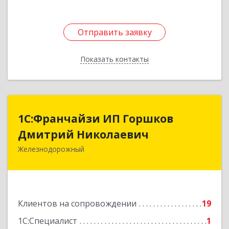
Отправить заявку
Отправить заявку
Показать контакты
Назад
1С:Франчайзи ИП Горшков
1С:Франчайзи ИП Горшков
Дмитрий Николаевич
Дмитрий Николаевич
Железнодорожный
143980, Московская обл, Железнодорожный г,
Пролетарская ул, дом № 10, кв.25
Подробнее
Клиентов на сопровождении
19
1С:Специалист
1