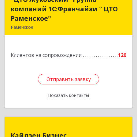
компаний 1С:Франчайзи " ЦТО
компаний 1С:Франчайзи " ЦТО
Раменское"
Раменское"
Раменское
140100, Московская обл, Раменское г, Дергаево
д, Центральная ул, дом № 58А
Клиентов на сопровождении
120
Подробнее
Отправить заявку
Отправить заявку
Показать контакты
Назад
Кайдзен Бизнес
Кайдзен Бизнес