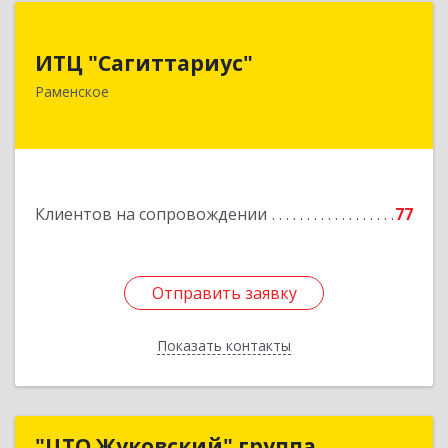
ИТЦ "Сагиттариус"
ИТЦ "Сагиттариус"
140103, Московская обл, Раменское г,
Раменское
Приборостроителей ул, дом № 16А, кв.16
Подробнее
Клиентов на сопровождении
77
Отправить заявку
Отправить заявку
Показать контакты
Назад
"ЦТО Жуковский" группа
"ЦТО Жуковский" группа