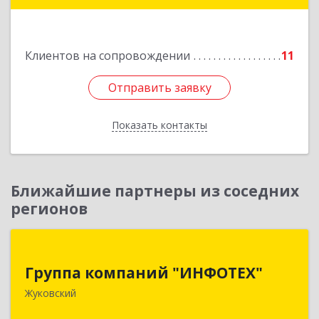
Подробнее
Клиентов на сопровождении
11
Отправить заявку
Отправить заявку
Показать контакты
Назад
Ближайшие партнеры из соседних
регионов
Группа компаний "ИНФОТЕХ"
Группа компаний "ИНФОТЕХ"
140180, Московская обл, Жуковский г, Чкалова
Жуковский
ул, дом № 37