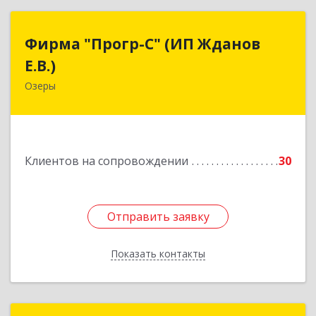
Фирма "Прогр-С" (ИП Жданов
Фирма "Прогр-С" (ИП Жданов
Е.В.)
Е.В.)
Озеры
140563, Московская обл, Озерский р-н, Озеры г,
им Маршала Катукова мкр, дом № 16, кв.27
Подробнее
Клиентов на сопровождении
30
Отправить заявку
Отправить заявку
Показать контакты
Назад