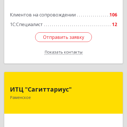
Клиентов на сопровождении
106
1С:Специалист
12
Отправить заявку
Отправить заявку
Показать контакты
Назад
ИТЦ "Сагиттариус"
ИТЦ "Сагиттариус"
140103, Московская обл, Раменское г,
Раменское
Приборостроителей ул, дом № 16А, кв.16
Подробнее