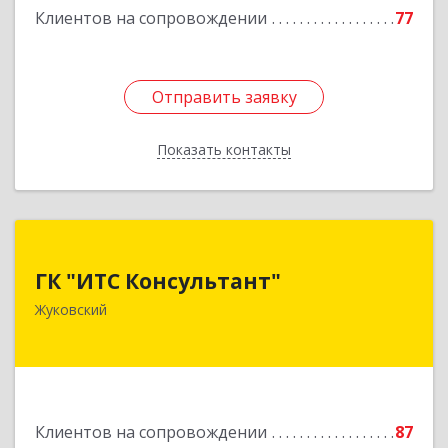
Клиентов на сопровождении
77
Отправить заявку
Отправить заявку
Показать контакты
Назад
ГК "ИТС Консультант"
ГК "ИТС Консультант"
140181, Московская обл, Жуковский г,
Жуковский
Ломоносова ул, дом № 29А, этаж 2, пом.3
Подробнее
Клиентов на сопровождении
87