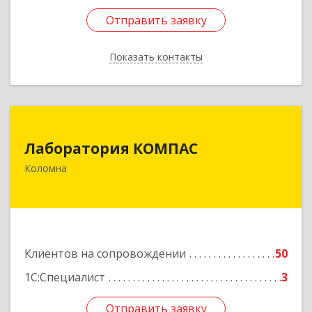
Отправить заявку
Отправить заявку
Показать контакты
Назад
Лаборатория КОМПАС
Лаборатория КОМПАС
140415, Московская обл, Коломна г, Л.Толстого
Коломна
ул, дом № 2
Подробнее
Клиентов на сопровождении
50
1С:Специалист
3
Отправить заявку
Отправить заявку