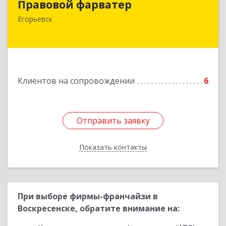
Правовой фарватер
Егорьевск
Подробнее
Клиентов на сопровождении
6
Отправить заявку
Отправить заявку
Показать контакты
Назад
При выборе фирмы-франчайзи в
Воскресенске, обратите внимание на: