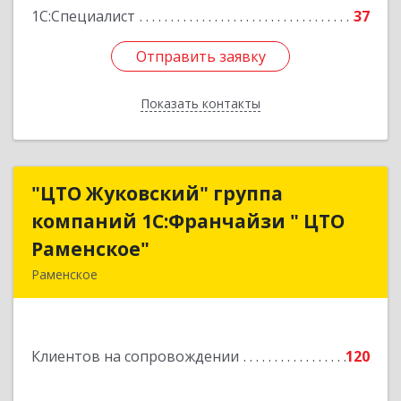
1С:Специалист
37
Отправить заявку
Отправить заявку
Показать контакты
Назад
"ЦТО Жуковский" группа
"ЦТО Жуковский" группа
компаний 1С:Франчайзи " ЦТО
компаний 1С:Франчайзи " ЦТО
Раменское"
Раменское"
Раменское
140100, Московская обл, Раменское г, Дергаево
д, Центральная ул, дом № 58А
Клиентов на сопровождении
120
Подробнее