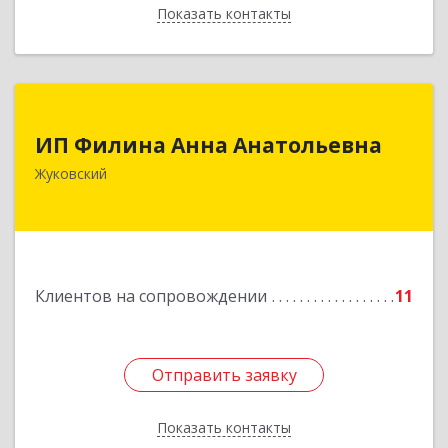
Показать контакты
Назад
ИП Филина Анна Анатольевна
ИП Филина Анна Анатольевна
140180, Московская обл, Жуковский г,
Жуковский
Баженова ул, дом № 19, кв.20
Подробнее
Клиентов на сопровождении
11
Отправить заявку
Отправить заявку
Показать контакты
Назад