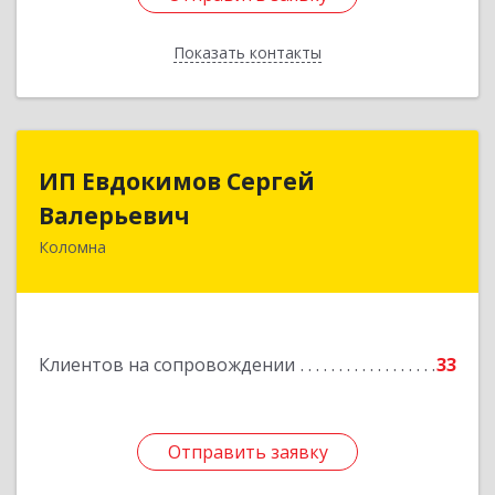
Показать контакты
Назад
ИП Евдокимов Сергей
ИП Евдокимов Сергей
Валерьевич
Валерьевич
Коломна
140400, Московская обл, Коломна г,
Толстикова ул, дом № 1а, кв.9
Подробнее
Клиентов на сопровождении
33
Отправить заявку
Отправить заявку