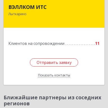
ВЭЛЛКОМ ИТС
140081, Московская обл, Лыткарино г.о.,
Лыткарино
Лыткарино г, Первомайская ул, дом № 3/5,
пом.1
Подробнее
Клиентов на сопровождении
11
Отправить заявку
Отправить заявку
Показать контакты
Назад
Ближайшие партнеры из соседних
регионов