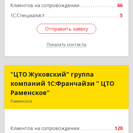
Клиентов на сопровождении
66
1С:Специалист
5
Отправить заявку
Отправить заявку
Показать контакты
Назад
"ЦТО Жуковский" группа
"ЦТО Жуковский" группа
компаний 1С:Франчайзи " ЦТО
компаний 1С:Франчайзи " ЦТО
Раменское"
Раменское"
Раменское
140100, Московская обл, Раменское г, Дергаево
д, Центральная ул, дом № 58А
Клиентов на сопровождении
120
Подробнее