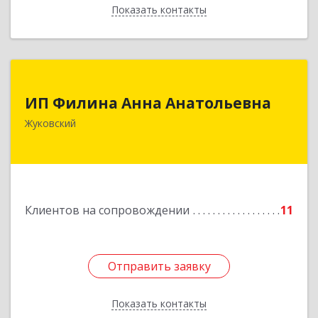
Показать контакты
Назад
ИП Филина Анна Анатольевна
ИП Филина Анна Анатольевна
140180, Московская обл, Жуковский г,
Жуковский
Баженова ул, дом № 19, кв.20
Подробнее
Клиентов на сопровождении
11
Отправить заявку
Отправить заявку
Показать контакты
Назад