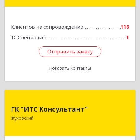
9, корпус 3, оф.42
Подробнее
Клиентов на сопровождении
116
1С:Специалист
1
Отправить заявку
Отправить заявку
Показать контакты
Назад
ГК "ИТС Консультант"
ГК "ИТС Консультант"
140181, Московская обл, Жуковский г,
Жуковский
Ломоносова ул, дом № 29А, этаж 2, пом.3
Подробнее