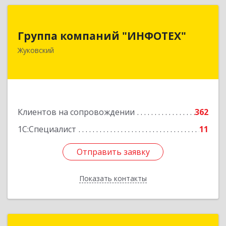
Группа компаний "ИНФОТЕХ"
Группа компаний "ИНФОТЕХ"
140180, Московская обл, Жуковский г, Чкалова
Жуковский
ул, дом № 37
Подробнее
Клиентов на сопровождении
362
1С:Специалист
11
Отправить заявку
Отправить заявку
Показать контакты
Назад