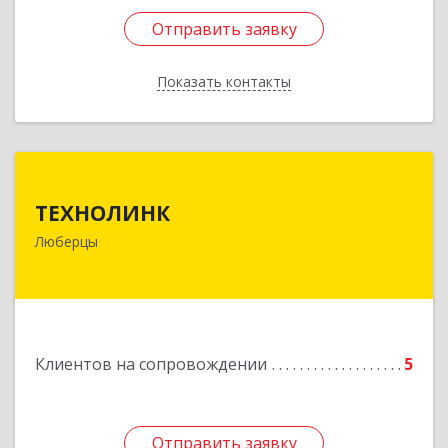
Отправить заявку
Отправить заявку
Показать контакты
Назад
ТЕХНОЛИНК
ТЕХНОЛИНК
140014, г.Люберцы, Октябрьский просп., д.373
Люберцы
Подробнее
Клиентов на сопровождении
5
Отправить заявку
Отправить заявку