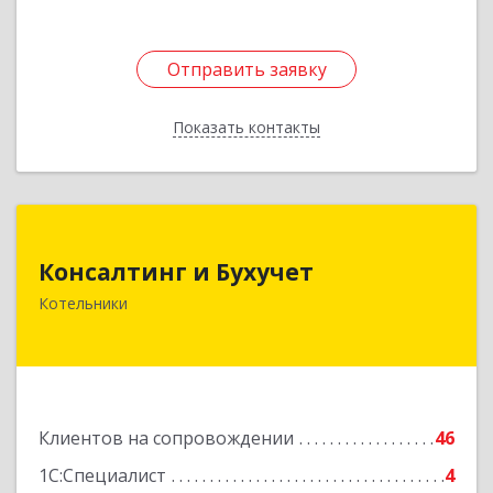
Отправить заявку
Отправить заявку
Показать контакты
Назад
Консалтинг и Бухучет
Консалтинг и Бухучет
140054, Московская обл, Котельники г,
Котельники
Карьерная ул, дом № 13, пом.1
Подробнее
Клиентов на сопровождении
46
1С:Специалист
4