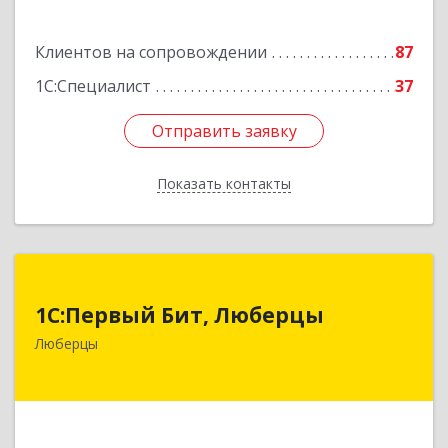
Клиентов на сопровождении
87
1С:Специалист
37
Отправить заявку
Отправить заявку
Показать контакты
Назад
1С:Первый Бит, Люберцы
1С:Первый Бит, Люберцы
140009, Московская обл, Люберецкий р-н,
Люберцы
Люберцы г, Митрофанова ул, дом № 20А, оф.15
Подробнее