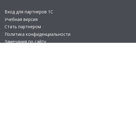
Вход для партнеров 1С
Учебная версия
Стать партнером
Политика конфиденциальности
Замечания по сайту
Другие сайты
Телефон:
+7 (495) 737-92-57
Email:
site_v8@1c.ru
Отдел продаж:
г. Москва
,
улица Селезнёвская, дом 21
© 2026 АО «Группа 1С» (правопреемник «1С»). Все права на сайт
защищены
© 2011- 2026 ООО «1С-Софт» (
о компании
).