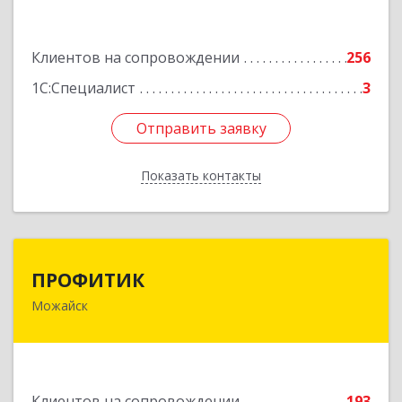
Подробнее
Клиентов на сопровождении
256
1С:Специалист
3
Отправить заявку
Отправить заявку
Показать контакты
Назад
ПРОФИТИК
ПРОФИТИК
Можайск
143200, Московская обл, Можайский р-н,
Можайск г, Молодежная ул, дом № 4
Подробнее
Клиентов на сопровождении
193