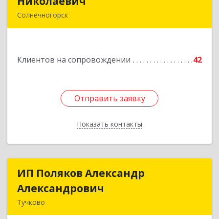
Николаевич
Николаевич
Солнечногорск
Подробнее
Клиентов на сопровождении
42
Отправить заявку
Отправить заявку
Показать контакты
Назад
ИП Поляков Александр
ИП Поляков Александр
Александрович
Александрович
Тучково
143160, Московская обл., Рузский р-н,