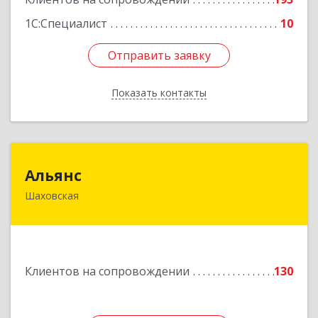
1С:Специалист
10
Отправить заявку
Отправить заявку
Показать контакты
Назад
Альянс
Альянс
Шаховская
143700, Московская обл, Шаховской р-н,
рп.Шаховская, ул.1-я Советская, дом № 44
Подробнее
Клиентов на сопровождении
130