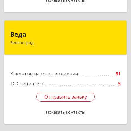
Показать контакты
Назад
Веда
Веда
Зеленоград
124683, Москва г, Зеленоград г, корпус 1504,
н.п.II
Подробнее
Клиентов на сопровождении
91
1С:Специалист
5
Отправить заявку
Отправить заявку
Показать контакты
Назад