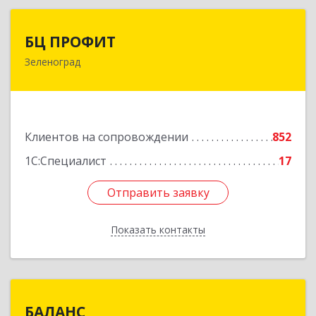
БЦ ПРОФИТ
БЦ ПРОФИТ
Зеленоград
124482, Москва г, Зеленоград г, корпус 340,
этаж 1, пом.Х, ком.1-5
Подробнее
Клиентов на сопровождении
852
1С:Специалист
17
Отправить заявку
Отправить заявку
Показать контакты
Назад
БАЛАНС
БАЛАНС