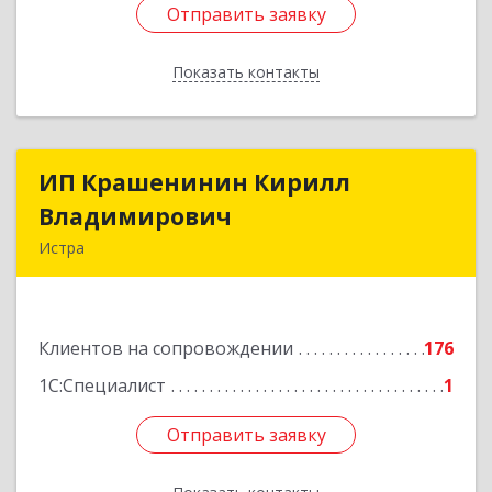
Отправить заявку
Отправить заявку
Показать контакты
Назад
ИП Крашенинин Кирилл
ИП Крашенинин Кирилл
Владимирович
Владимирович
Истра
143500, Московская обл, Истра г, 9
Гвардейской Дивизии ул, дом № 62, корпус В,
кв.68
Клиентов на сопровождении
176
Подробнее
1С:Специалист
1
Отправить заявку
Отправить заявку