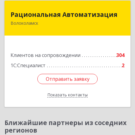
Рациональная Автоматизация
Рациональная Автоматизация
Волоколамск
143600, Московская обл, Волоколамский р-н,
Волоколамск г, Октябрьская пл, дом № 10,
оф.12
Подробнее
Клиентов на сопровождении
304
1С:Специалист
2
Отправить заявку
Отправить заявку
Показать контакты
Назад
Ближайшие партнеры из соседних
регионов