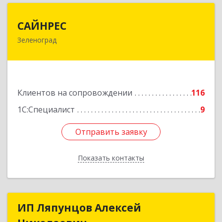
САЙНРЕС
САЙНРЕС
Зеленоград
124365, Москва г, Зеленоград г, корпус 2307А,
кв.37
Подробнее
Клиентов на сопровождении
116
1С:Специалист
9
Отправить заявку
Отправить заявку
Показать контакты
Назад
ИП Ляпунцов Алексей
ИП Ляпунцов Алексей