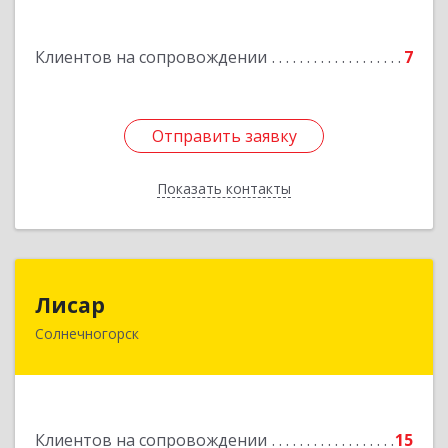
Дорохово п., Московская ул., д.9
Клиентов на сопровождении
7
Подробнее
Отправить заявку
Отправить заявку
Показать контакты
Назад
Лисар
Лисар
Солнечногорск
141551, Московская обл, Солнечногорский р-н,
Андреевка рп, Жилинская ул, дом № 27, корпус
3, кв.120
Подробнее
Клиентов на сопровождении
15