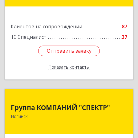
Подробнее
Клиентов на сопровождении
87
1С:Специалист
37
Отправить заявку
Отправить заявку
Показать контакты
Назад
Группа КОМПАНИЙ "СПЕКТР"
Группа КОМПАНИЙ "СПЕКТР"
142400, Московская обл, г.о.Богородский,
Ногинск
Ногинск г, Рогожская ул, дом № 89, оф.210
Подробнее