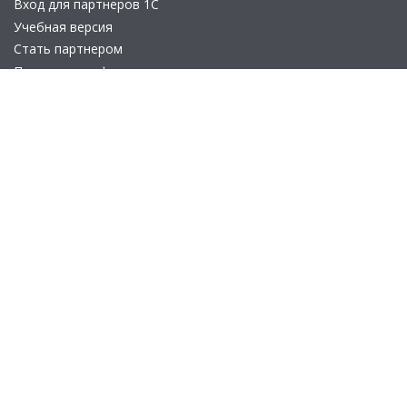
Вход для партнеров 1С
Учебная версия
Стать партнером
Политика конфиденциальности
Замечания по сайту
Другие сайты
Телефон:
+7 (495) 737-92-57
Email:
site_v8@1c.ru
Отдел продаж:
г. Москва
,
улица Селезнёвская, дом 21
© 2026 АО «Группа 1С» (правопреемник «1С»). Все права на сайт
защищены
© 2011- 2026 ООО «1С-Софт» (
о компании
).
Исключительное право на технологическую платформу
«1С:Предприятие 8» и типовые конфигурации программных