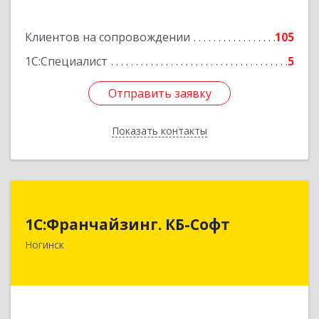
Клиентов на сопровождении
105
1С:Специалист
5
Отправить заявку
Отправить заявку
Показать контакты
Назад
1С:Франчайзинг. КБ-Софт
1С:Франчайзинг. КБ-Софт
142400, Московская обл, г.о Богородский,
Ногинск
Ногинск г, Индустриальная ул, Здание № 41В,
оф.449
Подробнее