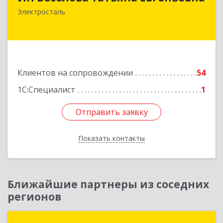
144000, Московская обл, Электросталь г,
Электросталь
Николаева ул, дом № 6, кв.6
Подробнее
Клиентов на сопровождении
54
1С:Специалист
1
Отправить заявку
Отправить заявку
Показать контакты
Назад
Ближайшие партнеры из соседних
регионов