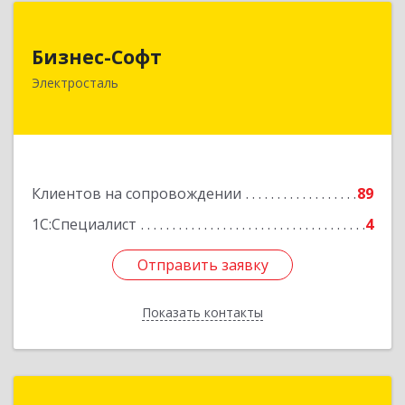
Бизнес-Софт
Бизнес-Софт
144000, Московская обл, Электросталь г, Карла
Электросталь
Маркса ул, дом № 26
Подробнее
Клиентов на сопровождении
89
1С:Специалист
4
Отправить заявку
Отправить заявку
Показать контакты
Назад
1С:Франчайзинг. ИП Решилин