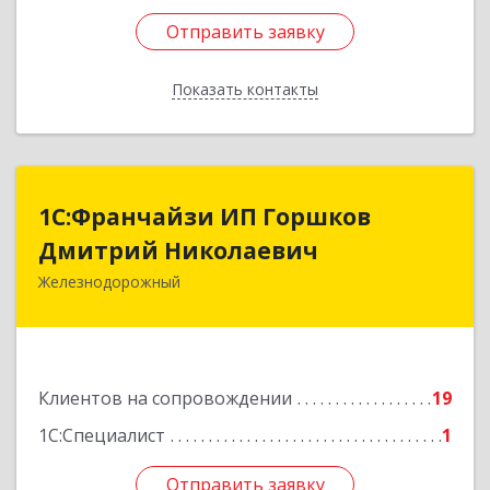
Отправить заявку
Отправить заявку
Показать контакты
Назад
1С:Франчайзи ИП Горшков
1С:Франчайзи ИП Горшков
Дмитрий Николаевич
Дмитрий Николаевич
Железнодорожный
143980, Московская обл, Железнодорожный г,
Пролетарская ул, дом № 10, кв.25
Подробнее
Клиентов на сопровождении
19
1С:Специалист
1
Отправить заявку
Отправить заявку