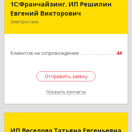
1С:Франчайзинг. ИП Решилин
Евгений Викторович
Евгений Викторович
Электросталь
144006, Московская обл, Электросталь г,
Ленина пр-кт, дом № 04, корпус 2, кв.39
Подробнее
Клиентов на сопровождении
44
Отправить заявку
Отправить заявку
Показать контакты
Назад
ИП Веселова Татьяна Евгеньевна
ИП Веселова Татьяна Евгеньевна