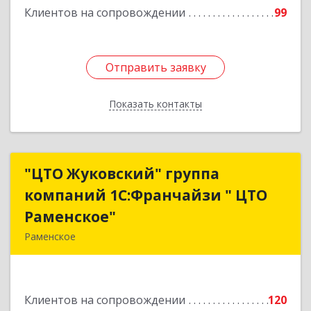
Клиентов на сопровождении
99
Отправить заявку
Отправить заявку
Показать контакты
Назад
"ЦТО Жуковский" группа
"ЦТО Жуковский" группа
компаний 1С:Франчайзи " ЦТО
компаний 1С:Франчайзи " ЦТО
Раменское"
Раменское"
Раменское
140100, Московская обл, Раменское г, Дергаево
д, Центральная ул, дом № 58А
Клиентов на сопровождении
120
Подробнее