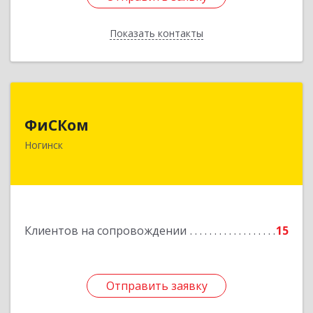
Показать контакты
Назад
ФиСКом
ФиСКом
142403, Московская обл., г.Ногинск,
Ногинск
ул.Ремесленная, д.1, пом.33
Подробнее
Клиентов на сопровождении
15
Отправить заявку
Отправить заявку