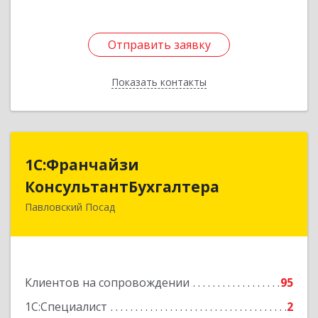
Отправить заявку
Отправить заявку
Показать контакты
Назад
1С:Франчайзи
1С:Франчайзи
КонсультантБухгалтера
КонсультантБухгалтера
Павловский Посад
142500, Московская обл, Павловский Посад г,
Каляева ул, дом № 3, оф.38
Подробнее
Клиентов на сопровождении
95
1С:Специалист
2