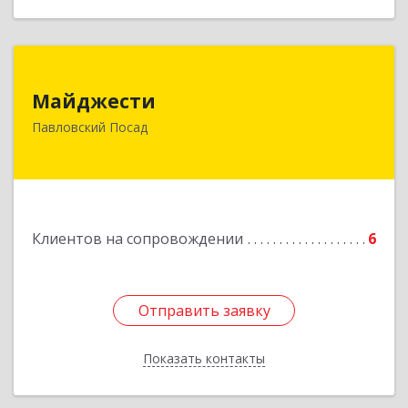
Майджести
Майджести
142502, Московская обл, Павлово-Посадский р-
Павловский Посад
н, Павловский Посад г, Южная ул, дом № 22,
кв.59
Подробнее
Клиентов на сопровождении
6
Отправить заявку
Отправить заявку
Показать контакты
Назад