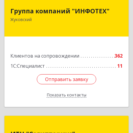
Группа компаний "ИНФОТЕХ"
Группа компаний "ИНФОТЕХ"
140180, Московская обл, Жуковский г, Чкалова
Жуковский
ул, дом № 37
Подробнее
Клиентов на сопровождении
362
1С:Специалист
11
Отправить заявку
Отправить заявку
Показать контакты
Назад
ИТЦ "Сагиттариус"