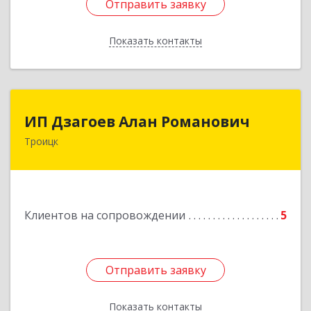
Отправить заявку
Отправить заявку
Показать контакты
Назад
ИП Дзагоев Алан Романович
ИП Дзагоев Алан Романович
Троицк
119297, Москва
г,пос.Московский,ул.Родниковая,дом
30,к.1,кв.500Текстильщиков ул, дом № 6
Подробнее
Клиентов на сопровождении
5
Отправить заявку
Отправить заявку
Показать контакты
Назад