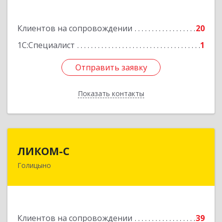
Подробнее
Клиентов на сопровождении
20
1С:Специалист
1
Отправить заявку
Отправить заявку
Показать контакты
Назад
ЛИКОМ-С
ЛИКОМ-С
Голицыно
143040, Московская обл, Одинцовский р-н,
Голицыно г, Советская ул, дом № 59, этаж/офис
1/2
Подробнее
Клиентов на сопровождении
39