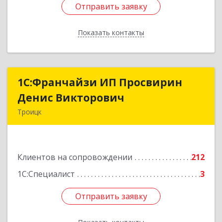
Отправить заявку
Отправить заявку
Показать контакты
Назад
1C:Франчайзи ИП Просвирин
1C:Франчайзи ИП Просвирин
Денис Викторович
Денис Викторович
Троицк
108842, Москва г, вн.тер.г. городской округ
Троицк, Троицк г, Городская ул, дом № 14,
кв.158
Клиентов на сопровождении
212
Подробнее
1С:Специалист
3
Отправить заявку
Отправить заявку