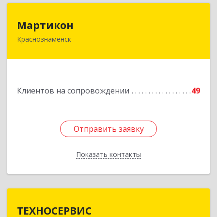
Мартикон
Мартикон
Краснознаменск
143090, Московская обл, Краснознаменск г,
Краснознаменная ул, дом № 27, пом.36
Подробнее
Клиентов на сопровождении
49
Отправить заявку
Отправить заявку
Показать контакты
Назад
ТЕХНОСЕРВИС
ТЕХНОСЕРВИС