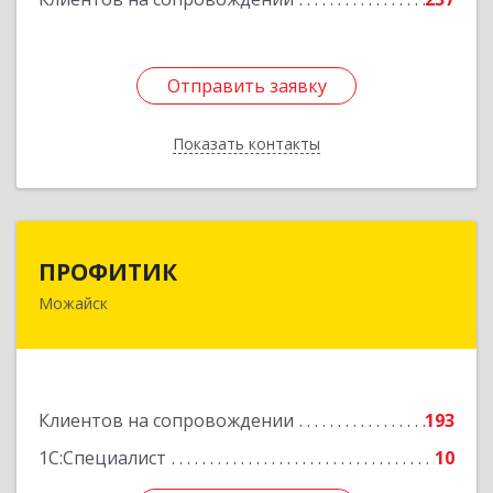
Отправить заявку
Отправить заявку
Показать контакты
Назад
ПРОФИТИК
ПРОФИТИК
Можайск
143200, Московская обл, Можайский р-н,
Можайск г, Молодежная ул, дом № 4
Подробнее
Клиентов на сопровождении
193
1С:Специалист
10