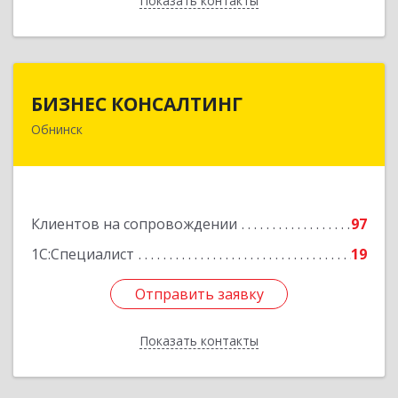
Показать контакты
Назад
БИЗНЕС КОНСАЛТИНГ
БИЗНЕС КОНСАЛТИНГ
Обнинск
249032, Калужская обл, Обнинск г, Курчатова ул,
дом № 27/2, пом.281
Подробнее
Клиентов на сопровождении
97
1С:Специалист
19
Отправить заявку
Отправить заявку
Показать контакты
Назад