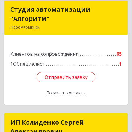
Студия автоматизации
Студия автоматизации
"Алгоритм"
"Алгоритм"
Наро-Фоминск
143306, Московская обл, г.о. Наро-Фоминский,
Наро-Фоминск г, Латышская ул, дом № 13А,
пом.4
Клиентов на сопровождении
65
Подробнее
1С:Специалист
1
Отправить заявку
Отправить заявку
Показать контакты
Назад
ИП Колиденко Сергей
ИП Колиденко Сергей
Александрович
Александрович