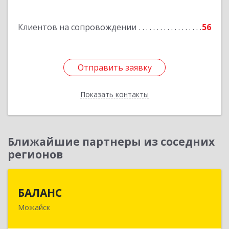
Подробнее
Клиентов на сопровождении
56
Отправить заявку
Отправить заявку
Показать контакты
Назад
Ближайшие партнеры из соседних
регионов
БАЛАНС
БАЛАНС
Можайск
143200, Московская обл, Можайский р-н,
Можайск г, Переяслав-Хмельницкого ул, дом №