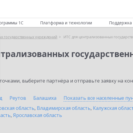
ограммы 1С
Платформа и технологии
Поддержка 
ых государственных учреждений
ИТС для централизованных государст
нтрализованных государстве
очками, выберите партнёра и отправьте заявку на ко
д
Реутов
Балашиха
Показать все населенные
пу
овская область
,
Владимирская область
,
Калужская облас
ласть
,
Ярославская область