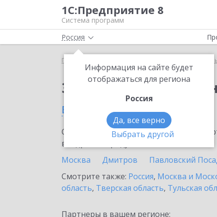
1С:Предприятие 8
Система программ
Россия
Пр
Главная
Тарифы ИТС
ИТС для централизованн
Информация на сайте будет
отображаться для региона
Заказать ИТС для це
Россия
в Жуковском
Да, все верно
Ознакомьтесь с информационными карт
Выбрать другой
внедрение продукта.
Москва
Дмитров
Павловский Поса
Смотрите также:
Россия
,
Москва и Моск
область
,
Тверская область
,
Тульская об
Партнеры в вашем регионе: