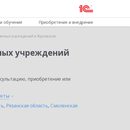
и обучение
Приобретение и внедрение
венных учреждений в Жуковском
нных учреждений
нсультацию, приобретение или
нкты
ть
,
Рязанская область
,
Смоленская