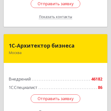
Отправить заявку
Отправить заявку
Показать контакты
Назад
1С-Архитектор бизнеса
1С-Архитектор бизнеса
Москва
115114, Москва г, Кожевнический 2-й пер, дом
№ 12, строение 2, этаж 2,пом.XII, ком.6
Подробнее
Внедрений
46182
1С:Специалист
86
Отправить заявку
Отправить заявку