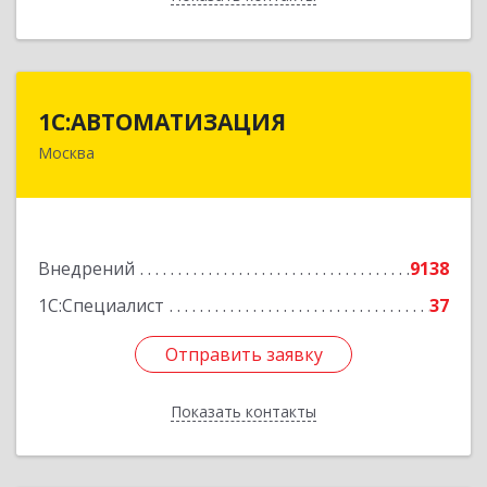
1С:АВТОМАТИЗАЦИЯ
1С:АВТОМАТИЗАЦИЯ
Москва
111024, Москва г, Энтузиастов 1-я ул, дом №
12А
Подробнее
Внедрений
9138
1С:Специалист
37
Отправить заявку
Отправить заявку
Показать контакты
Назад