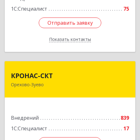
1С:Специалист
75
Отправить заявку
Отправить заявку
Показать контакты
Назад
КРОНАС-СКТ
КРОНАС-СКТ
Орехово-Зуево
142600, Московская обл, Орехово-Зуево г,
Бабушкина ул, дом № 2А, пом.31
Подробнее
Внедрений
839
1С:Специалист
17