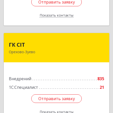
Отправить заявку
Отправить заявку
Показать контакты
Назад
ГК CIT
ГК CIT
Орехово-Зуево
142600, Московская обл, Орехово-Зуево г,
Стачки 1885 года ул, дом № 6, этаж 2,
помещения 29,31,32,36
Подробнее
Внедрений
835
1С:Специалист
21
Отправить заявку
Отправить заявку
Показать контакты
Назад