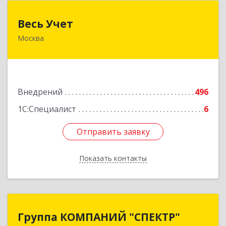
Весь Учет
Весь Учет
Москва
109004, Москва г, Николоямская ул, дом № 52,
строение 2
Подробнее
Внедрений
496
1С:Специалист
6
Отправить заявку
Отправить заявку
Показать контакты
Назад
Группа КОМПАНИЙ "СПЕКТР"
Группа КОМПАНИЙ "СПЕКТР"