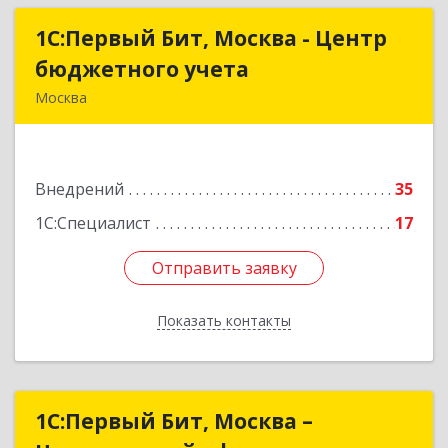
1С:Первый Бит, Москва - Центр
1С:Первый Бит, Москва - Центр
бюджетного учета
бюджетного учета
Москва
109147, Москва г, Воронцовская ул, дом № 35А,
строение 1
Внедрений
35
Подробнее
1С:Специалист
17
Отправить заявку
Отправить заявку
Показать контакты
Назад
1С:Первый Бит, Москва –
1С:Первый Бит, Москва –