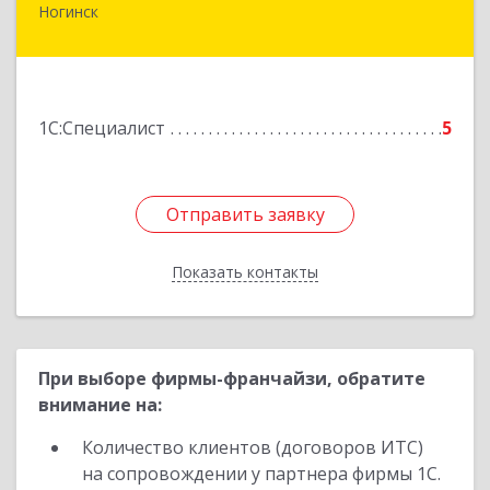
Ногинск
142400, Московская обл, г.о.Богородский,
Ногинск г, Рогожская ул, дом № 89, оф.210
Подробнее
1С:Специалист
5
Отправить заявку
Отправить заявку
Показать контакты
Назад
При выборе фирмы-франчайзи, обратите
внимание на:
Количество клиентов (договоров ИТС)
на сопровождении у партнера фирмы 1С.