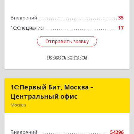
строение 1
Внедрений
35
Подробнее
1С:Специалист
17
Отправить заявку
Отправить заявку
Показать контакты
Назад
1С:Первый Бит, Москва –
1С:Первый Бит, Москва –
Центральный офис
Центральный офис
Москва
109147, Москва г, Воронцовская ул, дом № 35 Б,
корпус 1
Внедрений
54296
Подробнее