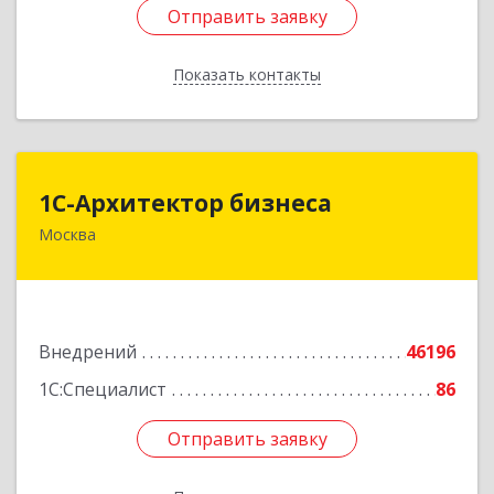
Отправить заявку
Отправить заявку
Показать контакты
Назад
1С-Архитектор бизнеса
1С-Архитектор бизнеса
Москва
115114, Москва г, Кожевнический 2-й пер, дом
№ 12, строение 2, этаж 2,пом.XII, ком.6
Подробнее
Внедрений
46196
1С:Специалист
86
Отправить заявку
Отправить заявку