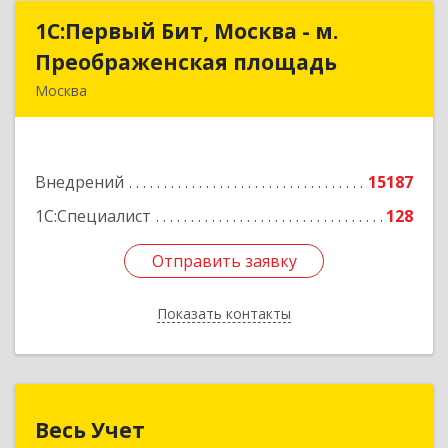
1С:Первый Бит, Москва - м.
1С:Первый Бит, Москва - м.
Преображенская площадь
Преображенская площадь
Москва
107076, Москва г, Краснобогатырская ул, дом №
89, строение 1, пом.66
Внедрений
15187
Подробнее
1С:Специалист
128
Отправить заявку
Отправить заявку
Показать контакты
Назад
Весь Учет
Весь Учет