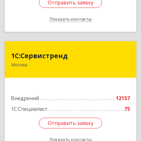
Отправить заявку
Отправить заявку
Показать контакты
Назад
1С:Сервистренд
1С:Сервистренд
Москва
107023, Москва г, Семёновский пер, дом № 15,
этаж 6, пом.I, ком.4
Подробнее
Внедрений
12157
1С:Специалист
75
Отправить заявку
Отправить заявку
Показать контакты
Назад