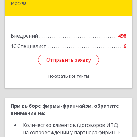
Москва
109004, Москва г, Николоямская ул, дом № 52,
строение 2
Подробнее
Внедрений
496
1С:Специалист
6
Отправить заявку
Отправить заявку
Показать контакты
Назад
При выборе фирмы-франчайзи, обратите
внимание на:
Количество клиентов (договоров ИТС)
на сопровождении у партнера фирмы 1С.