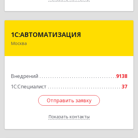
1С:АВТОМАТИЗАЦИЯ
1С:АВТОМАТИЗАЦИЯ
Москва
111024, Москва г, Энтузиастов 1-я ул, дом №
12А
Подробнее
Внедрений
9138
1С:Специалист
37
Отправить заявку
Отправить заявку
Показать контакты
Назад