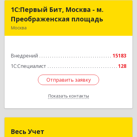
1С:Первый Бит, Москва - м.
1С:Первый Бит, Москва - м.
Преображенская площадь
Преображенская площадь
Москва
107076, Москва г, Краснобогатырская ул, дом №
89, строение 1, пом.66
Внедрений
15183
Подробнее
1С:Специалист
128
Отправить заявку
Отправить заявку
Показать контакты
Назад
Весь Учет
Весь Учет