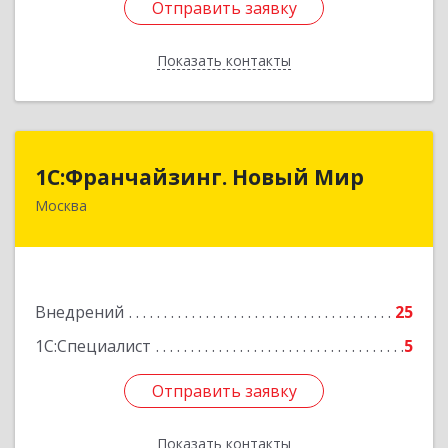
Отправить заявку
Отправить заявку
Показать контакты
Назад
1С:Франчайзинг. Новый Мир
1С:Франчайзинг. Новый Мир
Москва
101000, Москва г, Армянский пер, дом № 9,
строение 1, оф.113/17
Подробнее
Внедрений
25
1С:Специалист
5
Отправить заявку
Отправить заявку
Показать контакты
Назад