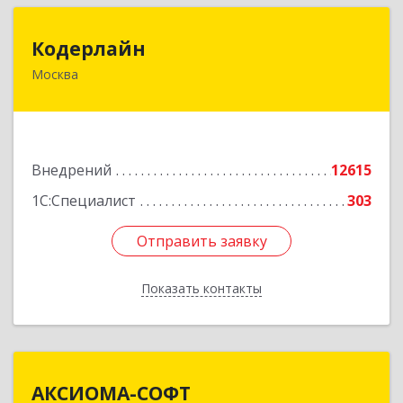
Кодерлайн
Кодерлайн
Москва
107023, Москва г, Семеновская Б. ул, дом № 43,
этаж 3, оф. 301
Подробнее
Внедрений
12615
1С:Специалист
303
Отправить заявку
Отправить заявку
Показать контакты
Назад
АКСИОМА-СОФТ
АКСИОМА-СОФТ