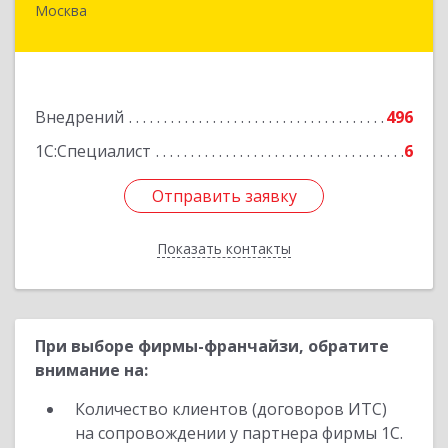
Москва
109004, Москва г, Николоямская ул, дом № 52,
строение 2
Подробнее
Внедрений
496
1С:Специалист
6
Отправить заявку
Отправить заявку
Показать контакты
Назад
При выборе фирмы-франчайзи, обратите
внимание на:
Количество клиентов (договоров ИТС)
на сопровождении у партнера фирмы 1С.