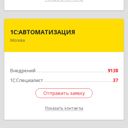
1С:АВТОМАТИЗАЦИЯ
1С:АВТОМАТИЗАЦИЯ
Москва
111024, Москва г, Энтузиастов 1-я ул, дом №
12А
Подробнее
Внедрений
9138
1С:Специалист
37
Отправить заявку
Отправить заявку
Показать контакты
Назад