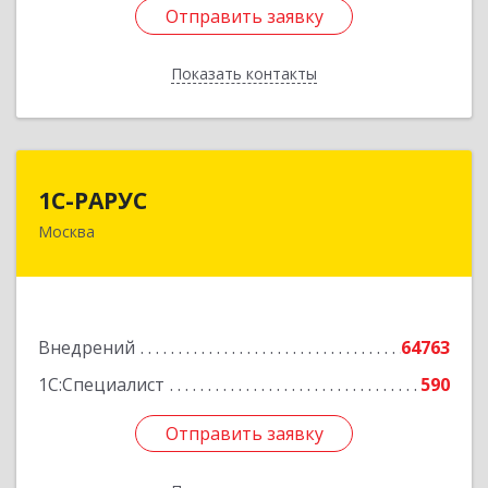
Отправить заявку
Отправить заявку
Показать контакты
Назад
1С-РАРУС
1С-РАРУС
Москва
127434, Москва г, Дмитровское ш, дом № 9Б
Подробнее
Внедрений
64763
1С:Специалист
590
Отправить заявку
Отправить заявку