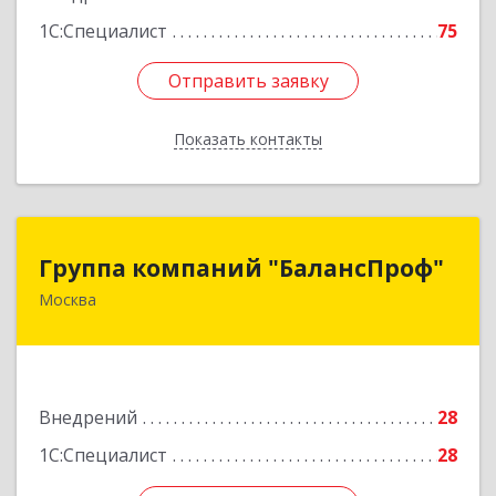
1С:Специалист
75
Отправить заявку
Отправить заявку
Показать контакты
Назад
Группа компаний "БалансПроф"
Группа компаний "БалансПроф"
Москва
127238, Москва г, Локомотивный проезд, дом
№ 21, строение 5, оф.702
Подробнее
Внедрений
28
1С:Специалист
28