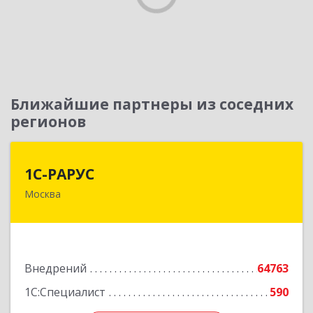
Ближайшие партнеры из соседних
регионов
1С-РАРУС
1С-РАРУС
Москва
127434, Москва г, Дмитровское ш, дом № 9Б
Подробнее
Внедрений
64763
1С:Специалист
590