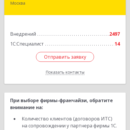
Москва
125212, Москва г, вн.тер.г. муниципальный
округ Головинский, Головинское ш, дом № 1
Подробнее
Внедрений
2497
1С:Специалист
14
Отправить заявку
Отправить заявку
Показать контакты
Назад
При выборе фирмы-франчайзи, обратите
внимание на:
Количество клиентов (договоров ИТС)
на сопровождении у партнера фирмы 1С.