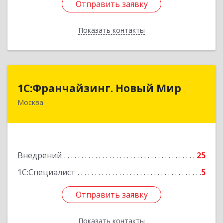
Отправить заявку
Отправить заявку
Показать контакты
Назад
1С:Франчайзинг. Новый Мир
1С:Франчайзинг. Новый Мир
Москва
101000, Москва г, Армянский пер, дом № 9,
строение 1, оф.113/17
Подробнее
Внедрений
25
1С:Специалист
5
Отправить заявку
Отправить заявку
Показать контакты
Назад