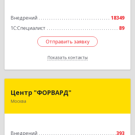
Подробнее
Внедрений
18349
1С:Специалист
89
Отправить заявку
Отправить заявку
Показать контакты
Назад
Центр "ФОРВАРД"
Центр "ФОРВАРД"
Москва
123060, Москва г, Маршала Рыбалко ул, дом №
2, корпус 6, оф.1009
Подробнее
Внедрений
393