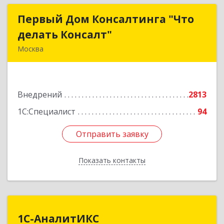
Первый Дом Консалтинга "Что
Первый Дом Консалтинга "Что
делать Консалт"
делать Консалт"
Москва
127083, Москва г, Мишина ул, дом № 56
Подробнее
Внедрений
2813
1С:Специалист
94
Отправить заявку
Отправить заявку
Показать контакты
Назад
1С-АналитИКС
1С-АналитИКС