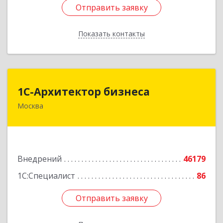
Отправить заявку
Отправить заявку
Показать контакты
Назад
1С-Архитектор бизнеса
1С-Архитектор бизнеса
Москва
115114, Москва г, Кожевнический 2-й пер, дом
№ 12, строение 2, этаж 2,пом.XII, ком.6
Подробнее
Внедрений
46179
1С:Специалист
86
Отправить заявку
Отправить заявку