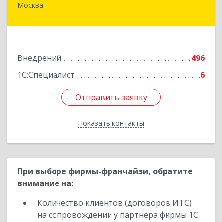
Москва
109004, Москва г, Николоямская ул, дом № 52,
строение 2
Подробнее
Внедрений
496
1С:Специалист
6
Отправить заявку
Отправить заявку
Показать контакты
Назад
При выборе фирмы-франчайзи, обратите
внимание на:
Количество клиентов (договоров ИТС)
на сопровождении у партнера фирмы 1С.