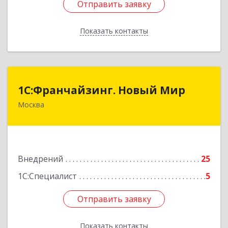
Отправить заявку
Отправить заявку
Показать контакты
Назад
1С:Франчайзинг. Новый Мир
1С:Франчайзинг. Новый Мир
Москва
101000, Москва г, Армянский пер, дом № 9,
строение 1, оф.113/17
Подробнее
Внедрений
25
1С:Специалист
5
Отправить заявку
Отправить заявку
Показать контакты
Назад