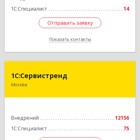
1С:Специалист
14
Отправить заявку
Отправить заявку
Показать контакты
Назад
1С:Сервистренд
1С:Сервистренд
Москва
107023, Москва г, Семёновский пер, дом № 15,
этаж 6, пом.I, ком.4
Подробнее
Внедрений
12156
1С:Специалист
75