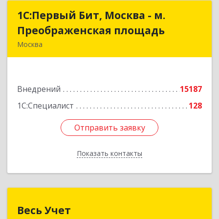
1С:Первый Бит, Москва - м.
1С:Первый Бит, Москва - м.
Преображенская площадь
Преображенская площадь
Москва
107076, Москва г, Краснобогатырская ул, дом №
89, строение 1, пом.66
Внедрений
15187
Подробнее
1С:Специалист
128
Отправить заявку
Отправить заявку
Показать контакты
Назад
Весь Учет
Весь Учет