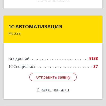
1С:АВТОМАТИЗАЦИЯ
1С:АВТОМАТИЗАЦИЯ
Москва
111024, Москва г, Энтузиастов 1-я ул, дом №
12А
Подробнее
Внедрений
9138
1С:Специалист
37
Отправить заявку
Отправить заявку
Показать контакты
Назад