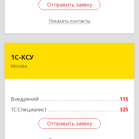
Отправить заявку
Отправить заявку
Показать контакты
Назад
1С-КСУ
1С-КСУ
Москва
129090, Москва г, вн.тер.г. муниципальный
округ Мещанский, Гиляровского ул, дом № 4,
строение 5
Подробнее
Внедрений
115
1С:Специалист
325
Отправить заявку
Отправить заявку