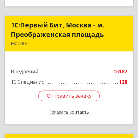
1С:Первый Бит, Москва - м.
1С:Первый Бит, Москва - м.
Преображенская площадь
Преображенская площадь
Москва
107076, Москва г, Краснобогатырская ул, дом №
89, строение 1, пом.66
Внедрений
15187
Подробнее
1С:Специалист
128
Отправить заявку
Отправить заявку
Показать контакты
Назад