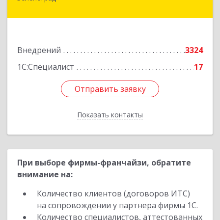
этаж 1, пом.Х, ком.1-5
Подробнее
Внедрений
3324
1С:Специалист
17
Отправить заявку
Отправить заявку
Показать контакты
Назад
При выборе фирмы-франчайзи, обратите
внимание на:
Количество клиентов (договоров ИТС)
на сопровождении у партнера фирмы 1С.
Количество специалистов, аттестованных