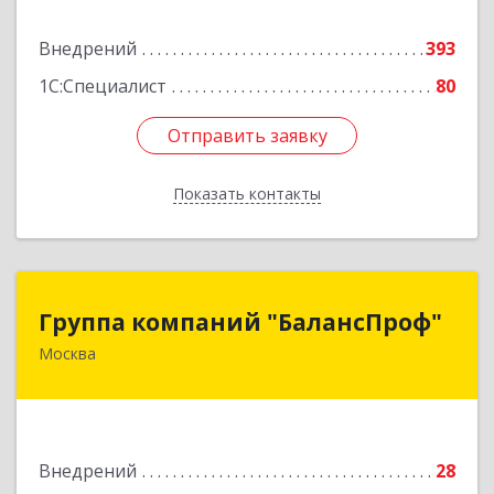
Подробнее
Внедрений
393
1С:Специалист
80
Отправить заявку
Отправить заявку
Показать контакты
Назад
Группа компаний "БалансПроф"
Группа компаний "БалансПроф"
Москва
127238, Москва г, Локомотивный проезд, дом
№ 21, строение 5, оф.702
Подробнее
Внедрений
28