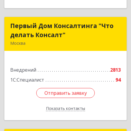
Первый Дом Консалтинга "Что
Первый Дом Консалтинга "Что
делать Консалт"
делать Консалт"
Москва
127083, Москва г, Мишина ул, дом № 56
Подробнее
Внедрений
2813
1С:Специалист
94
Отправить заявку
Отправить заявку
Показать контакты
Назад