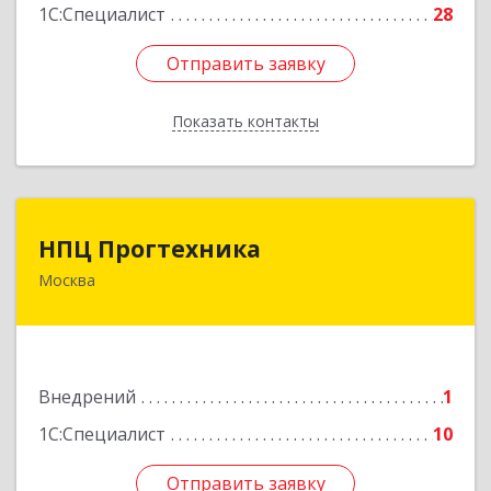
1С:Специалист
28
Отправить заявку
Отправить заявку
Показать контакты
Назад
НПЦ Прогтехника
НПЦ Прогтехника
Москва
125040, Москва г, вн.тер.г. муниципальный
округ Беговой, Скаковая ул, дом № 17,
строение 2
Подробнее
Внедрений
1
1С:Специалист
10
Отправить заявку
Отправить заявку