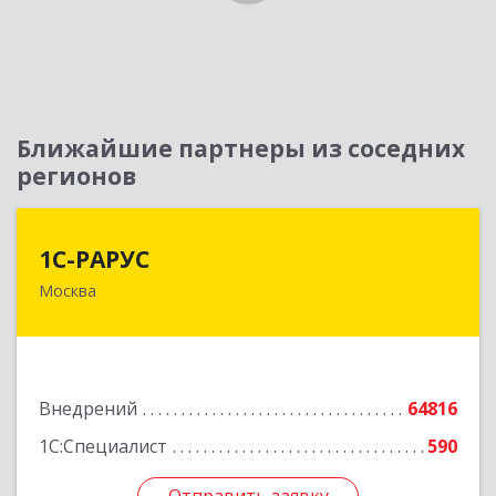
Ближайшие партнеры из соседних
регионов
1С-РАРУС
1С-РАРУС
Москва
127434, Москва г, Дмитровское ш, дом № 9Б
Подробнее
Внедрений
64816
1С:Специалист
590