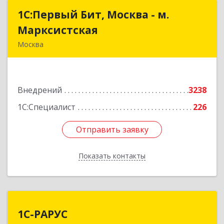
1С:Первый Бит, Москва - м.
1С:Первый Бит, Москва - м.
Марксистская
Марксистская
Москва
109147, Москва г, Марксистская ул, дом № 34,
строение 6, этаж 3
Внедрений
3238
Подробнее
1С:Специалист
226
Отправить заявку
Отправить заявку
Показать контакты
Назад
1С-РАРУС
1С-РАРУС