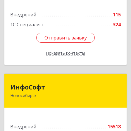
Подробнее
Внедрений
115
1С:Специалист
324
Отправить заявку
Отправить заявку
Показать контакты
Назад
ИнфоСофт
ИнфоСофт
Новосибирск
630091, Новосибирская обл, Новосибирск г,
Крылова ул, дом № 31
Подробнее
Внедрений
15518