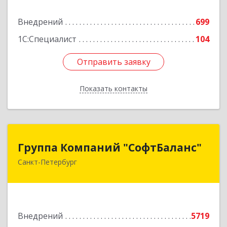
Подробнее
Внедрений
699
1С:Специалист
104
Отправить заявку
Отправить заявку
Показать контакты
Назад
Группа Компаний "СофтБаланс"
Группа Компаний "СофтБаланс"
Санкт-Петербург
195112, Санкт-Петербург г, Заневский пр-кт,
дом № 30, корпус 2, литера А
Подробнее
Внедрений
5719