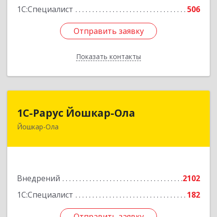
1С:Специалист
506
Отправить заявку
Отправить заявку
Показать контакты
Назад
1С-Рарус Йошкар-Ола
1С-Рарус Йошкар-Ола
Йошкар-Ола
424004, Марий Эл Респ, Йошкар-Ола г, Волкова
ул, дом № 68
Подробнее
Внедрений
2102
1С:Специалист
182
Отправить заявку
Отправить заявку