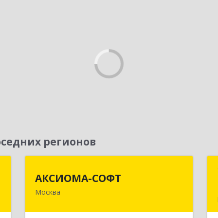
седних регионов
н
АКСИОМА-СОФТ
АКСИОМА-СОФТ
Москва
,
105066, Москва г, вн.тер.г.
1
муниципальный округ Басманный,
Нижняя Красносельская ул, дом № 35,