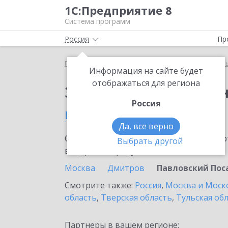
1С:Предприятие 8
Система программ
Россия
Пр
Главная
Тарифы ИТС
ИТС для централизованн
Информация на сайте будет
отображаться для региона
Заказать ИТС для це
Россия
в Павловском Посаде
Да, все верно
Ознакомьтесь с информационными карт
Выбрать другой
внедрение продукта.
Москва
Дмитров
Павловский Пос
Смотрите также:
Россия
,
Москва и Моск
область
,
Тверская область
,
Тульская об
Партнеры в вашем регионе: