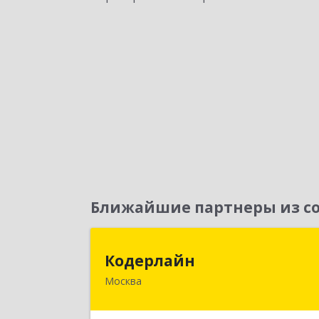
Ближайшие партнеры из со
Кодерлай
Кодерлайн
Москва
107023, Москва г, Семеновская Б. ул
дом № 43, этаж 3, оф. 30