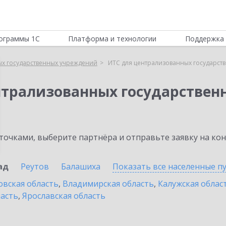
ограммы 1С
Платформа и технологии
Поддержка 
ых государственных учреждений
ИТС для централизованных государст
нтрализованных государстве
очками, выберите партнёра и отправьте заявку на ко
ад
Реутов
Балашиха
Показать все населенные
п
овская область
,
Владимирская область
,
Калужская облас
ласть
,
Ярославская область