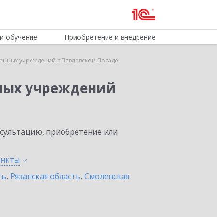
и обучение
Приобретение и внедрение
венных учреждений в Павловском Посаде
нных учреждений
нсультацию, приобретение или
ункты
ть
,
Рязанская область
,
Смоленская