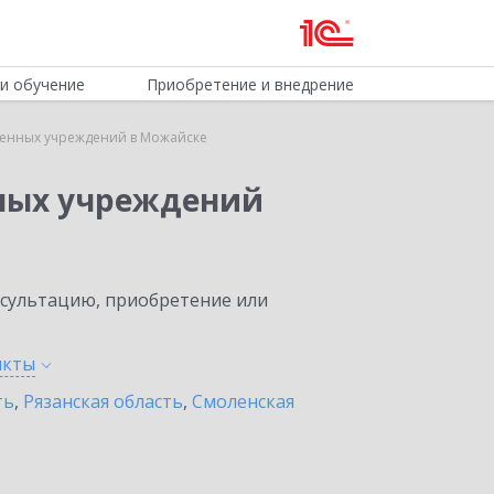
и обучение
Приобретение и внедрение
венных учреждений в Можайске
нных учреждений
нсультацию, приобретение или
нкты
ть
,
Рязанская область
,
Смоленская