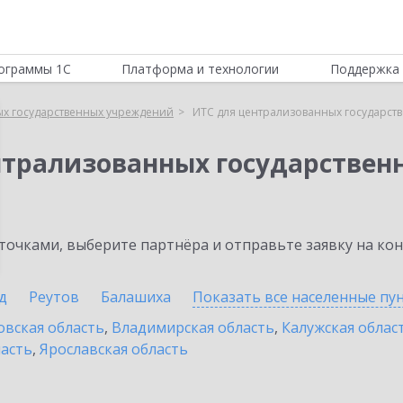
ограммы 1С
Платформа и технологии
Поддержка 
ых государственных учреждений
ИТС для централизованных государст
нтрализованных государстве
очками, выберите партнёра и отправьте заявку на ко
д
Реутов
Балашиха
Показать все населенные
пу
овская область
,
Владимирская область
,
Калужская облас
ласть
,
Ярославская область