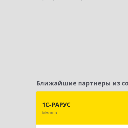
Ближайшие партнеры из со
1С-РАРУ
1С-РАРУС
Москва
127434, Москва г, Дмитровское ш
дом № 9