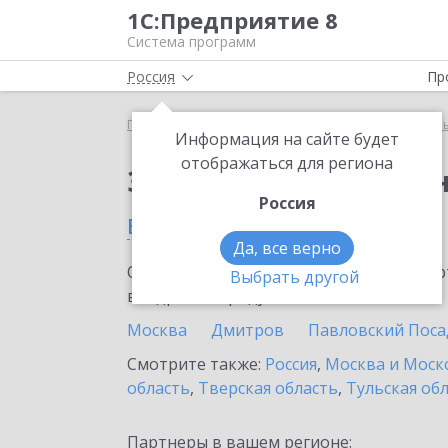
1С:Предприятие 8
Система программ
Россия
Пр
Главная
Тарифы ИТС
ИТС для централизованн
Информация на сайте будет
отображаться для региона
Заказать ИТС для це
Россия
в Можайске
Да, все верно
Ознакомьтесь с информационными карт
Выбрать другой
внедрение продукта.
Москва
Дмитров
Павловский Поса
Смотрите также:
Россия
,
Москва и Моск
область
,
Тверская область
,
Тульская об
Партнеры в вашем регионе: