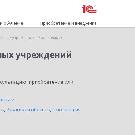
и обучение
Приобретение и внедрение
венных учреждений в Волоколамске
нных учреждений
нсультацию, приобретение или
нкты
ть
,
Рязанская область
,
Смоленская