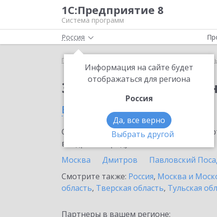
1С:Предприятие 8
Система программ
Россия
Пр
Главная
Тарифы ИТС
ИТС для централизованн
Информация на сайте будет
отображаться для региона
Заказать ИТС для це
Россия
в Волоколамске
Да, все верно
Ознакомьтесь с информационными карт
Выбрать другой
внедрение продукта.
Москва
Дмитров
Павловский Поса
Смотрите также:
Россия
,
Москва и Моск
область
,
Тверская область
,
Тульская об
Партнеры в вашем регионе: