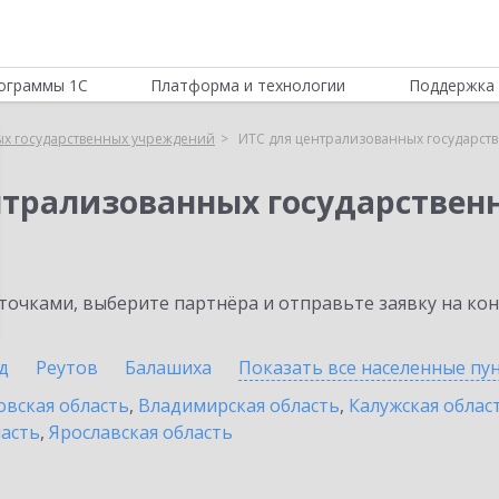
ограммы 1С
Платформа и технологии
Поддержка 
ых государственных учреждений
ИТС для централизованных государст
нтрализованных государстве
очками, выберите партнёра и отправьте заявку на ко
д
Реутов
Балашиха
Показать все населенные
пу
овская область
,
Владимирская область
,
Калужская облас
ласть
,
Ярославская область