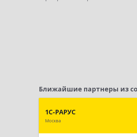
Ближайшие партнеры из со
1С-РАРУ
1С-РАРУС
Москва
127434, Москва г, Дмитровское ш
дом № 9