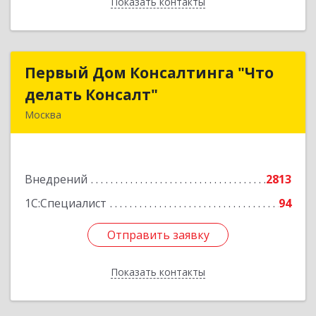
Показать контакты
Назад
Первый Дом Консалтинга "Что
Первый Дом Консалтинга "Что
делать Консалт"
делать Консалт"
Москва
127083, Москва г, Мишина ул, дом № 56
Подробнее
Внедрений
2813
1С:Специалист
94
Отправить заявку
Отправить заявку
Показать контакты
Назад