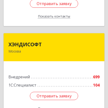
Отправить заявку
Отправить заявку
Показать контакты
Назад
ХЭНДИСОФТ
ХЭНДИСОФТ
Москва
115114, Москва г, Кожевнический 2-й пер, дом
№ 12, строение 2
Подробнее
Внедрений
699
1С:Специалист
104
Отправить заявку
Отправить заявку