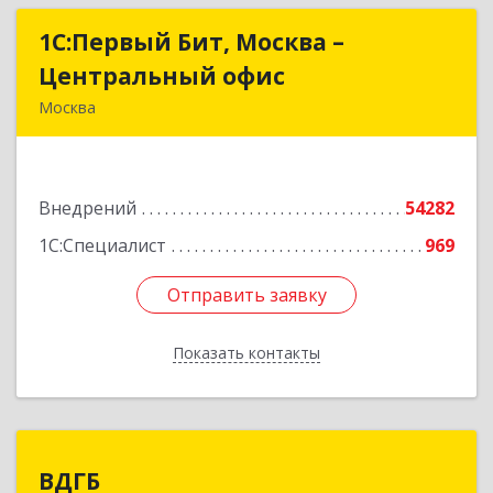
1С:Первый Бит, Москва –
1С:Первый Бит, Москва –
Центральный офис
Центральный офис
Москва
109147, Москва г, Воронцовская ул, дом № 35 Б,
корпус 1
Внедрений
54282
Подробнее
1С:Специалист
969
Отправить заявку
Отправить заявку
Показать контакты
Назад
ВДГБ
ВДГБ