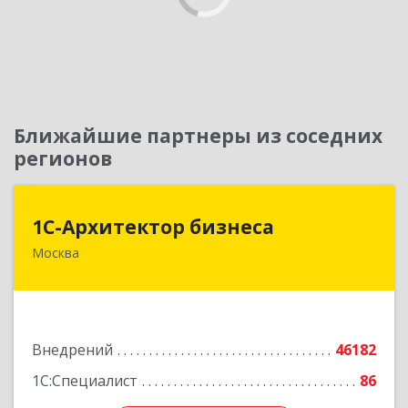
Ближайшие партнеры из соседних
регионов
1С-Архитектор бизнеса
1С-Архитектор бизнеса
Москва
115114, Москва г, Кожевнический 2-й пер, дом
№ 12, строение 2, этаж 2,пом.XII, ком.6
Подробнее
Внедрений
46182
1С:Специалист
86