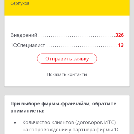
Серпухов
142200, Московская обл, Серпухов г,
Красноармейская ул, дом № 35/60
Подробнее
Внедрений
326
1С:Специалист
13
Отправить заявку
Отправить заявку
Показать контакты
Назад
При выборе фирмы-франчайзи, обратите
внимание на:
Количество клиентов (договоров ИТС)
на сопровождении у партнера фирмы 1С.